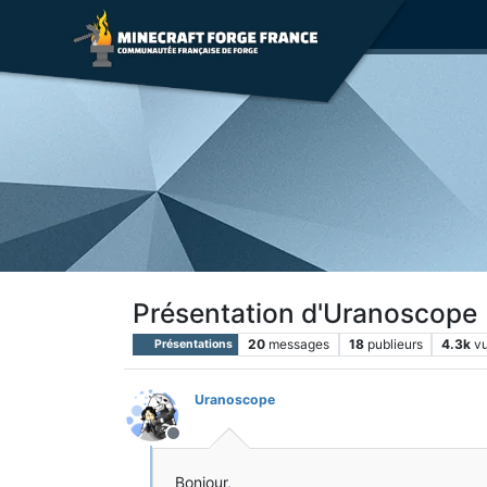
Présentation d'Uranoscope
20
messages
18
publieurs
4.3k
v
Présentations
Uranoscope
Hors-ligne
Bonjour,