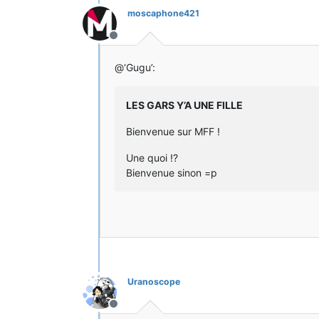
moscaphone421
Hors-ligne
@‘Gugu’:
LES GARS Y’A UNE FILLE
Bienvenue sur MFF !
Une quoi !?
Bienvenue sinon =p
Uranoscope
Hors-ligne