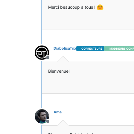
Merci beaucoup à tous !
DiabolicaTrix
CORRECTEURS
MODDEURS CONF
Hors-ligne
Bienvenue!
Ama
Hors-ligne