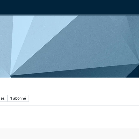
ues
1
abonné