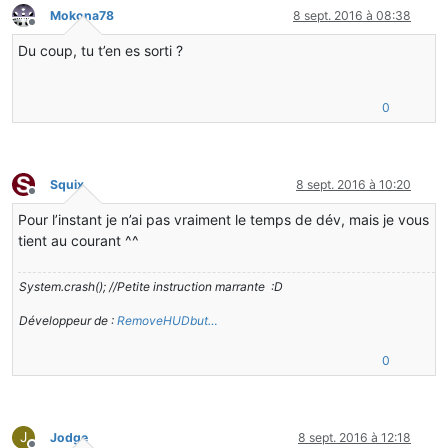
Mokona78
8 sept. 2016 à 08:38
Hors-ligne
Du coup, tu t’en es sorti ?
0
Squix
8 sept. 2016 à 10:20
Hors-ligne
Pour l’instant je n’ai pas vraiment le temps de dév, mais je vous
tient au courant ^^
System.crash(); //Petite instruction marrante :D
Développeur de :
RemoveHUDbut…
0
J
Jodge
8 sept. 2016 à 12:18