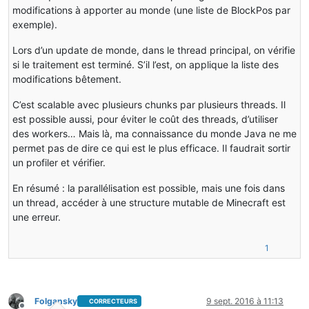
this
.air = air;
modifications à apporter au monde (une liste de BlockPos par
this
.water = water;
exemple).
this
.direction = direction;
Lors d’un update de monde, dans le thread principal, on vérifie
si le traitement est terminé. S’il l’est, on applique la liste des
start();
modifications bêtement.
}
C’est scalable avec plusieurs chunks par plusieurs threads. Il
public
void
start
()
est possible aussi, pour éviter le coût des threads, d’utiliser
{
updateOrigineBlock(xOrigine, yOrigine, zOrigine);
des workers… Mais là, ma connaissance du monde Java ne me
}
permet pas de dire ce qui est le plus efficace. Il faudrait sortir
un profiler et vérifier.
public
boolean
swapBlock
(
int
 x, 
int
 y, 
int
 z)
{
En résumé : la parallélisation est possible, mais une fois dans
if
( Math.abs(xOrigine - x) < limitSize && Math.abs(zOr
un thread, accéder à une structure mutable de Minecraft est
{
une erreur.
if
(world.getBlock(x, y, z) == air)
{
world.setBlock(x, y, z, water);
1
return
true
;
}
}
return
false
;
Folgansky
9 sept. 2016 à 11:13
CORRECTEURS
}