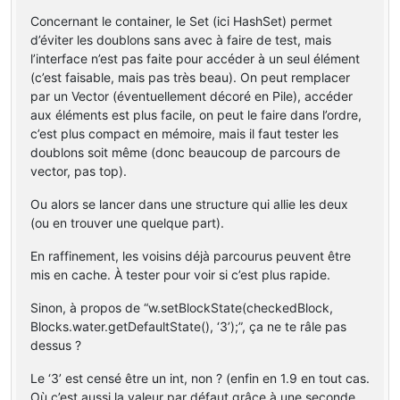
Concernant le container, le Set (ici HashSet) permet
d’éviter les doublons sans avec à faire de test, mais
l’interface n’est pas faite pour accéder à un seul élément
(c’est faisable, mais pas très beau). On peut remplacer
par un Vector (éventuellement décoré en Pile), accéder
aux éléments est plus facile, on peut le faire dans l’ordre,
c’est plus compact en mémoire, mais il faut tester les
doublons soit même (donc beaucoup de parcours de
vector, pas top).
Ou alors se lancer dans une structure qui allie les deux
(ou en trouver une quelque part).
En raffinement, les voisins déjà parcourus peuvent être
mis en cache. À tester pour voir si c’est plus rapide.
Sinon, à propos de “w.setBlockState(checkedBlock,
Blocks.water.getDefaultState(), ‘3’);”, ça ne te râle pas
dessus ?
Le ‘3’ est censé être un int, non ? (enfin en 1.9 en tout cas.
Où c’est aussi la valeur par défaut grâce à une seconde