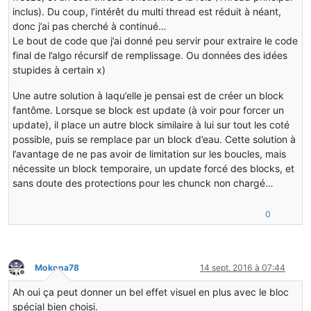
if
(actual < limit)
inclus). Du coup, l’intérêt du multi thread est réduit à néant,
{
donc j’ai pas cherché à continué…
if
(swapBlock(x, y, z))
Le bout de code que j’ai donné peu servir pour extraire le code
{
final de l’algo récursif de remplissage. Ou données des idées
actual++;
stupides à certain x)
this
.yield();
switch
(direction)
Une autre solution à laqu’elle je pensai est de créer un block
{
fantôme. Lorsque se block est update (à voir pour forcer un
case
 NORTH:
updateBlock(x, y, z - 
1
);
update), il place un autre block similaire à lui sur tout les coté
updateBlock(x - 
1
, y, z);
possible, puis se remplace par un block d’eau. Cette solution à
break
;
l’avantage de ne pas avoir de limitation sur les boucles, mais
case
 SOUTH:
nécessite un block temporaire, un update forcé des blocks, et
updateBlock(x, y, z + 
1
);
sans doute des protections pour les chunck non chargé…
updateBlock(x + 
1
, y, z);
break
;
case
 EAST:
0
updateBlock(x + 
1
, y, z);
updateBlock(x, y, z - 
1
);
break
;
case
 WEST:
Mokona78
14 sept. 2016 à 07:44
updateBlock(x - 
1
, y, z);
Hors-ligne
updateBlock(x, y, z + 
1
);
Ah oui ça peut donner un bel effet visuel en plus avec le bloc
break
;
spécial bien choisi.
default
: