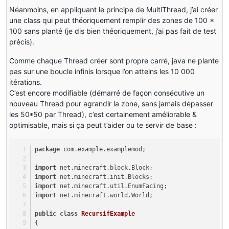
Néanmoins, en appliquant le principe de MultiThread, j’ai créer
une class qui peut théoriquement remplir des zones de 100 x
100 sans planté (je dis bien théoriquement, j’ai pas fait de test
précis).
Comme chaque Thread créer sont propre carré, java ne plante
pas sur une boucle infinis lorsque l’on atteins les 10 000
itérations.
C’est encore modifiable (démarré de façon consécutive un
nouveau Thread pour agrandir la zone, sans jamais dépasser
les 50*50 par Thread), c’est certainement améliorable &
optimisable, mais si ça peut t’aider ou te servir de base :
package
 com.example.examplemod;
import
 net.minecraft.block.Block;
import
 net.minecraft.init.Blocks;
import
 net.minecraft.util.EnumFacing;
import
 net.minecraft.world.World;
public
class
RecursifExample
{