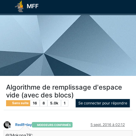
MFF
Algorithme de remplissage d'espace
vide (avec des blocs)
16
8
5.0k
1
Se connecter pour répondre
Sans suite
RedRelay
5 sept. 2016 à 02:12
MODDEURS CONFIRMÉS
Hors-ligne
@‘Mokona78’: