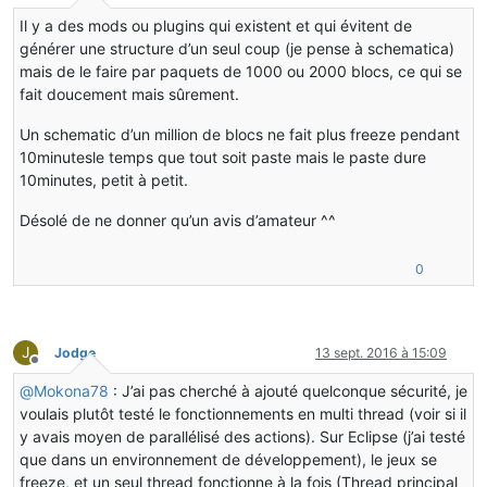
Hors-ligne
Il y a des mods ou plugins qui existent et qui évitent de
public
void
updateOrigineBlock
(
int
 x, 
int
 y, 
int
 z)
générer une structure d’un seul coup (je pense à schematica)
{
mais de le faire par paquets de 1000 ou 2000 blocs, ce qui se
swapBlock(x, y, z);
switch
(direction)
fait doucement mais sûrement.
{
case
 NORTH:
Un schematic d’un million de blocs ne fait plus freeze pendant
updateBlock(x, y, z - 
1
);
10minutesle temps que tout soit paste mais le paste dure
break
;
10minutes, petit à petit.
case
 SOUTH:
updateBlock(x, y, z + 
1
);
Désolé de ne donner qu’un avis d’amateur ^^
break
;
case
 EAST:
updateBlock(x + 
1
, y, z);
0
break
;
case
 WEST:
updateBlock(x - 
1
, y, z);
break
;
J
Jodge
13 sept. 2016 à 15:09
default
:
Hors-ligne
break
;
@
Mokona78
: J’ai pas cherché à ajouté quelconque sécurité, je
}
voulais plutôt testé le fonctionnements en multi thread (voir si il
}
y avais moyen de parallélisé des actions). Sur Eclipse (j’ai testé
que dans un environnement de développement), le jeux se
public
void
updateBlock
(
int
 x, 
int
 y, 
int
 z)
freeze, et un seul thread fonctionne à la fois (Thread principal
{