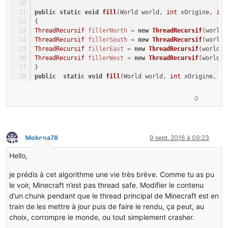
public
static
void
fill
(World world, 
int
 xOrigine, 
int
{
ThreadRecursif
fillerNorth
=
new
ThreadRecursif
(world,
ThreadRecursif
fillerSouth
=
new
ThreadRecursif
(world,
ThreadRecursif
fillerEast
=
new
ThreadRecursif
(world, 
ThreadRecursif
fillerWest
=
new
ThreadRecursif
(world, 
}
public
static
void
fill
(World world, 
int
 xOrigine, 
in
{
fill(world, xOrigine, yOrigine, zOrigine, limit, water
0
}
public
static
void
fill
(World world, 
int
 xOrigine, 
in
{
fill(world, xOrigine, yOrigine, zOrigine, limit, Block
Mokona78
9 sept. 2016 à 09:23
}
Hors-ligne
public
static
void
fill
(World world, 
int
 xOrigine, 
in
Hello,
{
fill(world, xOrigine, yOrigine, zOrigine, 
2500
); 
// li
je prédis à cet algorithme une vie très brève. Comme tu as pu
}
le voir, Minecraft n’est pas thread safe. Modifier le contenu
d’un chunk pendant que le thread principal de Minecraft est en
public
static
class
ThreadRecursif
extends
Thread
{
train de les mettre à jour puis de faire le rendu, ça peut, au
int
 xOrigine;
choix, corrompre le monde, ou tout simplement crasher.
int
 yOrigine;