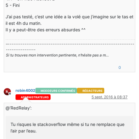
5 - Fini
J’ai pas testé, c’est une idée a la volé que j’imagine sur le tas et
il est 4h du matin.
Il y a peut-être des erreurs absurdes ^^
–--------------------------------------------------------------------
----------------
Si tu trouves mon intervention pertinente, n’hésite pas a m…
0
robin4002
MODDEURS CONFIRMÉS
RÉDACTEURS
Hors-ligne
5 sept. 2016 à 08:37
ADMINISTRATEURS
@‘RedRelay’:
Tu risques le stackoverflow même si tu ne remplace que
l’air par l’eau.