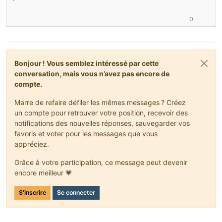
break
;
}
0
// final check (use for fill block never checked cause
updateBlock(x, y, z - 
1
);
updateBlock(x - 
1
, y, z);
updateBlock(x, y, z + 
1
);
Bonjour ! Vous semblez intéressé par cette
updateBlock(x + 
1
, y, z);
conversation, mais vous n’avez pas encore de
compte.
} 
// block can't be replace
}
Marre de refaire défiler les mêmes messages ? Créez
else
// we reach limit for this thread, so we launch o
un compte pour retrouver votre position, recevoir des
{
notifications des nouvelles réponses, sauvegarder vos
// not a good idea to start a new thread without secur
favoris et voter pour les messages que vous
//ThreadRecursif newFiller = new ThreadRecursif(world,
}
appréciez.
} 
// end of Update
Grâce à votre participation, ce message peut devenir
} 
// end of Thread
encore meilleur 💗
}
S'inscrire
Se connecter