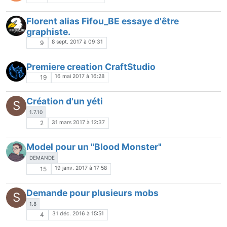
Florent alias Fifou_BE essaye d'être
graphiste.
8 sept. 2017 à 09:31
9
Premiere creation CraftStudio
16 mai 2017 à 16:28
19
Création d'un yéti
S
1.7.10
31 mars 2017 à 12:37
2
Model pour un "Blood Monster"
DEMANDE
19 janv. 2017 à 17:58
15
Demande pour plusieurs mobs
S
1.8
31 déc. 2016 à 15:51
4