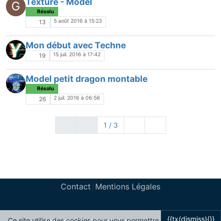
Texture - Model
G
Résolu
5 août 2016 à 15:23
13
Mon début avec Techne
15 juil. 2016 à 17:42
19
Model petit dragon montable
Résolu
2 juil. 2016 à 06:56
26
1 / 3
Contact
Mentions Légales
{{tx(dismiss){}}
Ce site utilise des cookies pour vous permettre