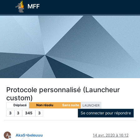
MFF
Protocole personnalisé (Launcheur
custom)
Déplacé
Non résolu
Sans suite
LAUNCHER
3
3
345
3
Se connecter pour répondre
A
AkaSebeleuuu
14 avr. 2020 à 16:12
Hors-ligne