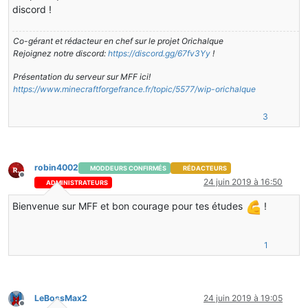
discord !
Co-gérant et rédacteur en chef sur le projet Orichalque
Rejoignez notre discord:
https://discord.gg/67fv3Yy
!
Présentation du serveur sur MFF ici!
https://www.minecraftforgefrance.fr/topic/5577/wip-orichalque
3
robin4002
MODDEURS CONFIRMÉS
RÉDACTEURS
Hors-ligne
24 juin 2019 à 16:50
ADMINISTRATEURS
Bienvenue sur MFF et bon courage pour tes études
!
1
LeBossMax2
24 juin 2019 à 19:05