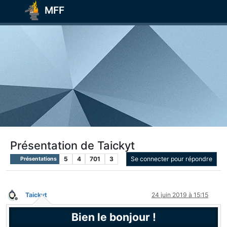
MFF
Présentation de Taickyt
5
4
701
3
Se connecter pour répondre
Présentations
Taickyt
24 juin 2019 à 15:15
Hors-ligne
Bien le bonjour !