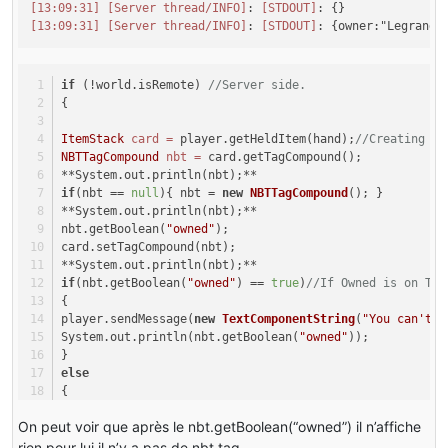
[13:09:31]
[Server thread/INFO]
: 
[STDOUT]
[13:09:31]
[Server thread/INFO]
: 
[STDOUT]
if
 (!world.isRemote) 
//Server side.
{
ItemStack
card
=
 player.getHeldItem(hand);
//Creating an
NBTTagCompound
nbt
=
 card.getTagCompound();
**System.out.println(nbt);**
if
(nbt == 
null
){ nbt = 
new
NBTTagCompound
(); }
**System.out.println(nbt);**
nbt.getBoolean(
"owned"
);
card.setTagCompound(nbt);
**System.out.println(nbt);**
if
(nbt.getBoolean(
"owned"
) == 
true
)
//If Owned is on Tru
{
player.sendMessage(
new
TextComponentString
(
"You can't c
System.out.println(nbt.getBoolean(
"owned"
));
}
else
{
boolean
owned
=
true
; 
//We pass owned at true
On peut voir que après le nbt.getBoolean(“owned”) il n’affiche
int
deposited
=
0
; 
//We create new account with 0 as de
String
owner
=
 player.getName().toString(); 
//Take play
rien pour lui il n’y a pas de nbt tag …