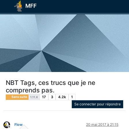
MFF
NBT Tags, ces trucs que je ne
comprends pas.
17
3
4.2k
1
Sans suite
1.11.X
Se connecter pour répondre
Flow
20 mai 2017 à 21:15
Hors-ligne