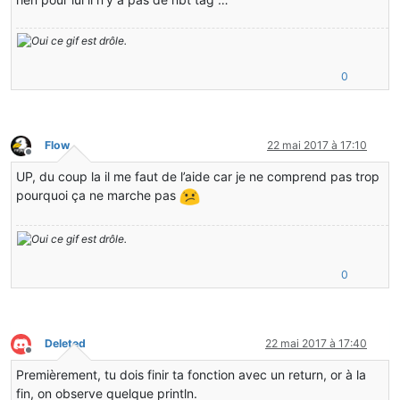
world.playSound((EntityPlayer)
null
, player.posX, player
nbt.setString(
"owner"
, owner); 
// Set variable at owner
nbt.setBoolean(
"owned"
, owned); 
// Set variable at owne
System.out.println(nbt);
0
return
new
ActionResult
(EnumActionResult.SUCCESS, 
new
I
}
**System.out.println(nbt);**
card.setTagCompound(nbt);
**System.out.println(nbt);**
Flow
22 mai 2017 à 17:10
}
Hors-ligne
UP, du coup la il me faut de l’aide car je ne comprend pas trop
pourquoi ça ne marche pas
0
Deleted
22 mai 2017 à 17:40
Hors-ligne
Premièrement, tu dois finir ta fonction avec un return, or à la
fin, on observe quelque println.