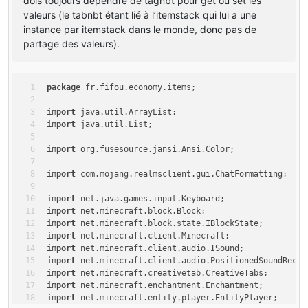
dois toujours dépendre de tagnbt pour get ou set les
if
(card.getTagCompound() == 
null
){ card.setTagCompound
valeurs (le tabnbt étant lié à l’itemstack qui lui a une
card.getTagCompound().setBoolean(
"owned"
, owned);
instance par itemstack dans le monde, donc pas de
if
(card.getTagCompound().getBoolean(
"owned"
) == 
true
)
/
partage des valeurs).
{
player.sendMessage(
new
TextComponentString
(
"You can't 
}
package
 fr.fifou.economy.items;
else
{
import
 java.util.ArrayList;
owned = 
true
; 
//We pass owned at true
import
 java.util.List;
int
deposited
=
0
; 
//We create new account with 0 as d
String
owner
=
 player.getName().toString(); 
//Take pay
import
 org.fusesource.jansi.Ansi.Color;
world.playSound((EntityPlayer)
null
, player.posX, playe
card.getTagCompound().setString(
"owner"
, owner);
import
 com.mojang.realmsclient.gui.ChatFormatting;
card.getTagCompound().setBoolean(
"owned"
, owned);
System.out.println(card.getTagCompound().getString(
"ow
import
 net.java.games.input.Keyboard;
System.out.println(card.getTagCompound().getBoolean(
"o
import
 net.minecraft.block.Block;
import
 net.minecraft.block.state.IBlockState;
return
new
ActionResult
(EnumActionResult.SUCCESS, 
new
import
 net.minecraft.client.Minecraft;
}
import
 net.minecraft.client.audio.ISound;
}
import
 net.minecraft.client.audio.PositionedSoundRecor
}
import
 net.minecraft.creativetab.CreativeTabs;
return
new
ActionResult
(EnumActionResult.PASS, 
new
Ite
import
 net.minecraft.enchantment.Enchantment;
}
import
 net.minecraft.entity.player.EntityPlayer;