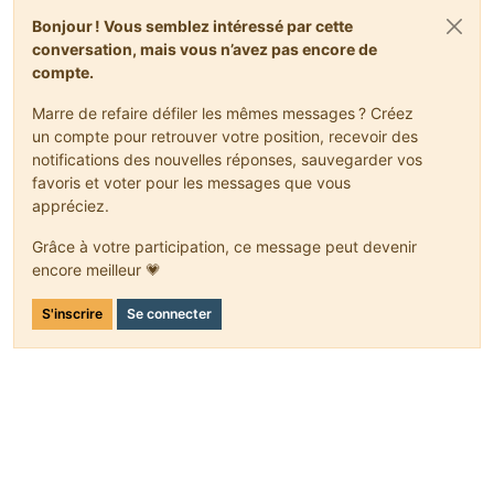
nbt.setString(
"owner"
, owner); 
// Set variable at owner
Bonjour ! Vous semblez intéressé par cette
nbt.setBoolean(
"owned"
, owned); 
// Set variable at owne
conversation, mais vous n’avez pas encore de
return
new
ActionResult
(EnumActionResult.SUCCESS, 
new
I
compte.
}
}
return
new
ActionResult
(EnumActionResult.FAIL, 
new
Item
Marre de refaire défiler les mêmes messages ? Créez
}
un compte pour retrouver votre position, recevoir des
notifications des nouvelles réponses, sauvegarder vos
return
new
ActionResult
(EnumActionResult.PASS, 
new
Item
favoris et voter pour les messages que vous
}
appréciez.
Grâce à votre participation, ce message peut devenir
encore meilleur 💗
S'inscrire
Se connecter