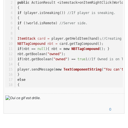
public
 ActionResult <itemstack>onItemRightClick(World w
ItemStack card = par2player.getHeldItemMainhand();
{
if(card.getTagCompound() == null){ stack.setTagCompoun
if
 (player.isSneaking()) 
//If player is sneaking.
String loreCreativeOnly = ChatFormatting.RED + stack.g
{
list.add(loreCreativeOnly);
if
 (!world.isRemote) 
//Server side.
}*/
{
}
ItemStack
card
=
 player.getHeldItem(hand);
//Creating an
NBTTagCompound
nbt
=
 card.getTagCompound();
if
(nbt == 
null
){ nbt = 
new
NBTTagCompound
(); }
nbt.getBoolean(
"owned"
);
if
(nbt.getBoolean(
"owned"
) == 
true
)
//If Owned is on Tru
{
player.sendMessage(
new
TextComponentString
(
"You can't c
}
else
{
boolean
owned
=
true
; 
//We pass owned at true
int
deposited
=
0
; 
//We create new account with 0 as de
String
owner
=
 player.getName().toString(); 
//Take play
world.playSound((EntityPlayer)
null
, player.posX, player
0
nbt.setString(
"owner"
, owner);
nbt.setBoolean(
"owned"
, owned);
System.out.println(nbt.getString(
"owner"
)); 
//Print own
System.out.println(nbt.getBoolean(
"owned"
)); 
//Print ow