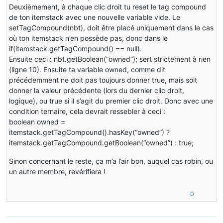
Deuxièmement, à chaque clic droit tu reset le tag compound
de ton itemstack avec une nouvelle variable vide. Le
setTagCompound(nbt), doit être placé uniquement dans le cas
où ton itemstack n’en possède pas, donc dans le
if(itemstack.getTagCompound() == null).
Ensuite ceci : nbt.getBoolean(“owned”); sert strictement à rien
(ligne 10). Ensuite ta variable owned, comme dit
précédemment ne doit pas toujours donner true, mais soit
donner la valeur précédente (lors du dernier clic droit,
logique), ou true si il s’agit du premier clic droit. Donc avec une
condition ternaire, cela devrait ressebler à ceci :
boolean owned =
itemstack.getTagCompound().hasKey(“owned”) ?
itemstack.getTagCompound.getBoolean(“owned”) : true;
Sinon concernant le reste, ça m’a l’air bon, auquel cas robin, ou
un autre membre, revérifiera !
0