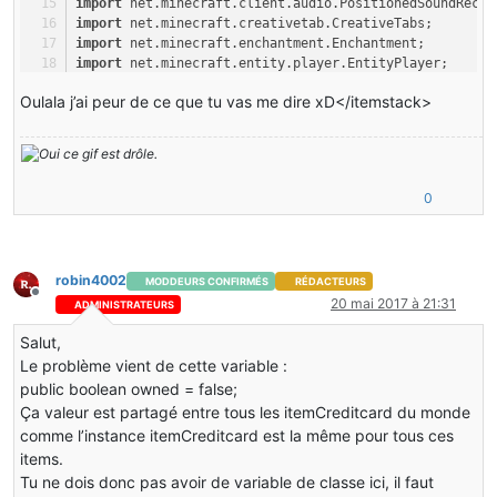
import
 net.minecraft.client.audio.PositionedSoundRecor
import
 net.minecraft.creativetab.CreativeTabs;
import
 net.minecraft.enchantment.Enchantment;
import
 net.minecraft.entity.player.EntityPlayer;
import
 net.minecraft.init.Items;
Oulala j’ai peur de ce que tu vas me dire xD</itemstack>
import
 net.minecraft.init.SoundEvents;
import
 net.minecraft.item.Item;
import
 net.minecraft.item.ItemStack;
import
 net.minecraft.nbt.NBTTagCompound;
import
 net.minecraft.nbt.NBTTagList;
0
import
 net.minecraft.util.ActionResult;
import
 net.minecraft.util.EnumActionResult;
import
 net.minecraft.util.EnumHand;
import
 net.minecraft.util.ResourceLocation;
robin4002
MODDEURS CONFIRMÉS
RÉDACTEURS
import
 net.minecraft.util.SoundCategory;
Hors-ligne
import
 net.minecraft.util.math.BlockPos;
20 mai 2017 à 21:31
ADMINISTRATEURS
import
 net.minecraft.util.math.RayTraceResult;
Salut,
import
 net.minecraft.util.text.ITextComponent;
import
 net.minecraft.util.text.Style;
Le problème vient de cette variable :
import
 net.minecraft.util.text.TextComponentString;
public boolean owned = false;
import
 net.minecraft.world.World;
Ça valeur est partagé entre tous les itemCreditcard du monde
import
 net.minecraftforge.event.entity.player.PlayerIn
comme l’instance itemCreditcard est la même pour tous ces
import
 net.minecraftforge.event.world.BlockEvent;
items.
import
 net.minecraftforge.fml.relauncher.Side;
Tu ne dois donc pas avoir de variable de classe ici, il faut
import
 net.minecraftforge.fml.relauncher.SideOnly;