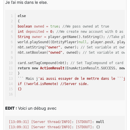
Je l’ai mis dans le else.
else
{
boolean
owned
=
true
; 
//We pass owned at true
int
deposited
=
0
; 
//We create new account with 0 as de
String
owner
=
 player.getName().toString(); 
//Take play
world.playSound((EntityPlayer)
null
, player.posX, player
nbt.setString(
"owner"
, owner); 
// Set variable at owner
nbt.setBoolean(
"owned"
, owned); 
// Set variable at owne
card.setTagCompound(nbt); 
// Set TagCompound of card it
return
new
ActionResult
(EnumActionResult.SUCCESS, 
new
I
}
``` Mais j
'ai aussi essayer de le mettre dans le ```jav
if (!world.isRemote) //Server side.
{}
EDIT :
Voici un débug avec
[13:09:31]
[Server thread/INFO]
: 
[STDOUT]
: 
null
[13:09:31]
[Server thread/INFO]
: 
[STDOUT]