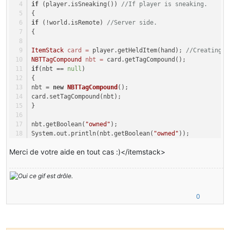
if
 (player.isSneaking()) 
//If player is sneaking.
{
if
 (!world.isRemote) 
//Server side.
{
ItemStack
card
=
 player.getHeldItem(hand); 
//Creating a
NBTTagCompound
nbt
=
 card.getTagCompound();
if
(nbt == 
null
)
{
nbt = 
new
NBTTagCompound
();
card.setTagCompound(nbt);
}
nbt.getBoolean(
"owned"
);
System.out.println(nbt.getBoolean(
"owned"
));
if
(nbt.getBoolean(
"owned"
) == 
true
)
//If Owned is on Tru
Merci de votre aide en tout cas :)</itemstack>
{
player.sendMessage(
new
TextComponentString
(
"You can't c
}
else
{
0
boolean
owned
=
 card.getTagCompound().hasKey(
"owned"
) ?
int
deposited
=
0
; 
//We create new account with 0 as de
String
owner
=
 player.getName().toString(); 
//Take play
world.playSound((EntityPlayer)
null
, player.posX, player