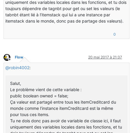
uniquement des variables locales dans les fonctions, et tu dois
public
class
itemCreditcard
extends
Item
toujours dépendre de tagnbt pour get ou set les valeurs (le
{
tabnbt étant lié à l’itemstack qui lui a une instance par
itemstack dans le monde, donc pas de partage des valeurs).
public
itemCreditcard
()
{
this
.maxStackSize = 
1
;
0
this
.setCreativeTab(CreativeTabs.MATERIALS);
this
.setUnlocalizedName(
"item_creditcard"
);
this
.setRegistryName(
"item_creditcard"
);
this
.setDamage(
new
ItemStack
(ItemsRegistery.itemCredit
Flow
20 mai 2017 à 21:37
Hors-ligne
}
@
robin4002
:
public
boolean
owned
=
false
;
Salut,
@Override
Le problème vient de cette variable :
public
 ActionResult <itemstack>onItemRightClick(World 
public boolean owned = false;
{
Ça valeur est partagé entre tous les itemCreditcard du
if
 (player.isSneaking()) 
//If player is sneaking.
monde comme l’instance itemCreditcard est la même
{
if
 (!world.isRemote) 
//Server side.
pour tous ces items.
{
Tu ne dois donc pas avoir de variable de classe ici, il faut
uniquement des variables locales dans les fonctions, et tu
ItemStack
card
=
 player.getHeldItem(hand);
//Creating a