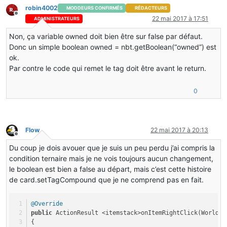
robin4002
MODDEURS CONFIRMÉS
RÉDACTEURS
Hors-ligne
22 mai 2017 à 17:51
ADMINISTRATEURS
Non, ça variable owned doit bien être sur false par défaut.
Donc un simple boolean owned = nbt.getBoolean(“owned”) est
ok.
Par contre le code qui remet le tag doit être avant le return.
0
Flow
22 mai 2017 à 20:13
Hors-ligne
Du coup je dois avouer que je suis un peu perdu j’ai compris la
condition ternaire mais je ne vois toujours aucun changement,
le boolean est bien a false au départ, mais c’est cette histoire
de card.setTagCompound que je ne comprend pas en fait.
@Override
public
 ActionResult <itemstack>onItemRightClick(World w
{