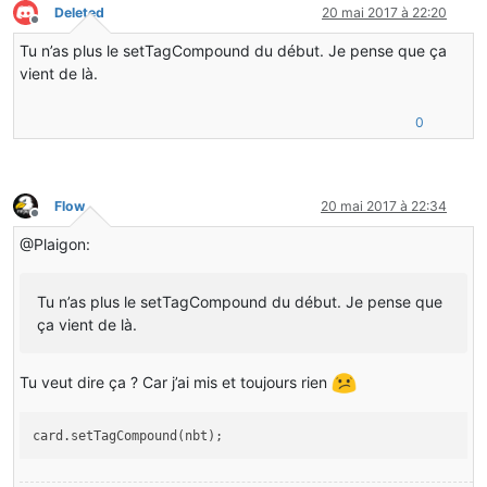
Deleted
20 mai 2017 à 22:20
Hors-ligne
return
new
ActionResult
(EnumActionResult.SUCCESS, 
new
I
Tu n’as plus le setTagCompound du début. Je pense que ça
}
}
vient de là.
}
return
new
ActionResult
(EnumActionResult.PASS, 
new
Item
0
}
```</itemstack>
Flow
20 mai 2017 à 22:34
Hors-ligne
@Plaigon:
Tu n’as plus le setTagCompound du début. Je pense que
ça vient de là.
Tu veut dire ça ? Car j’ai mis et toujours rien
card.setTagCompound(nbt);