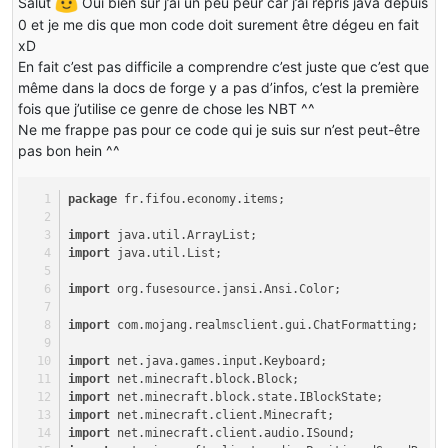
Salut
Oui bien sur j’ai un peu peur car j’ai repris java depuis
0 et je me dis que mon code doit surement être dégeu en fait
xD
En fait c’est pas difficile a comprendre c’est juste que c’est que
même dans la docs de forge y a pas d’infos, c’est la première
fois que j’utilise ce genre de chose les NBT ^^
Ne me frappe pas pour ce code qui je suis sur n’est peut-être
pas bon hein ^^
package
 fr.fifou.economy.items;
import
 java.util.ArrayList;
import
 java.util.List;
import
 org.fusesource.jansi.Ansi.Color;
import
 com.mojang.realmsclient.gui.ChatFormatting;
import
 net.java.games.input.Keyboard;
import
 net.minecraft.block.Block;
import
 net.minecraft.block.state.IBlockState;
import
 net.minecraft.client.Minecraft;
import
 net.minecraft.client.audio.ISound;