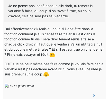
public
itemCreditcard
()
Je ne pense pas, car à chaque clic droit, tu remets la
{
this
.maxStackSize = 
1
;
variable à false, du coup si on l’avait à true, au coup
this
.setCreativeTab(CreativeTabs.MATERIALS);
d’avant, cela ne sera pas sauvegardé.
this
.setUnlocalizedName(
"item_creditcard"
);
this
.setRegistryName(
"item_creditcard"
);
this
.setDamage(
new
ItemStack
(ItemsRegistery.itemCredit
Oui effectivement xD Mais du coup si il doit être dans la
fonction comment je suis censé faire ? Car si il est dans la
}
fonction comme tu dis il sera directement remis à false à
chaque click droit ? Il faut que je vérifie si j’ai un nbt tag à null
@Override
et du coup le mettre à false ? Et si il est sur true on change rien
public
 ActionResult <itemstack>onItemRightClick(World 
{
? Fin je vais essayer et j’édit
if
 (player.isSneaking()) 
//If player is sneaking.
{
EDIT : Je ne peut même pas faire comme je voulais faire car la
if
 (!world.isRemote) 
//Server side.
variable n’est pas déclarée avant xD Si vous avez une idée je
{
suis preneur sur le coup
boolean
owned
=
false
;
ItemStack
card
=
 player.getHeldItem(hand);
//Creating a
NBTTagCompound
nbt
=
 card.getTagCompound();
if
(nbt == 
null
){ nbt = 
new
NBTTagCompound
(); }
nbt.setBoolean(
"owned"
, owned);
0
if
(nbt.getBoolean(
"owned"
) == 
true
)
//If Owned is on Tr
{