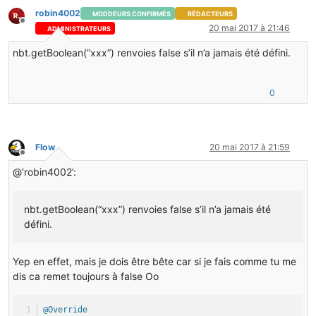
player.sendMessage(
new
TextComponentString
(
"You can't 
robin4002
MODDEURS CONFIRMÉS
RÉDACTEURS
}
Hors-ligne
20 mai 2017 à 21:46
ADMINISTRATEURS
else
{
nbt.getBoolean(“xxx”) renvoies false s’il n’a jamais été défini.
owned = 
true
; 
//We pass owned at true
int
deposited
=
0
; 
//We create new account with 0 as d
String
owner
=
 player.getName().toString(); 
//Take pla
0
world.playSound((EntityPlayer)
null
, player.posX, playe
nbt.setString(
"owner"
, owner);
nbt.setBoolean(
"owned"
, owned);
System.out.println(nbt.getString(
"owner"
)); 
//Print ow
System.out.println(nbt.getBoolean(
"owned"
)); 
//Print o
Flow
20 mai 2017 à 21:59
Hors-ligne
return
new
ActionResult
(EnumActionResult.SUCCESS, 
new
@‘robin4002’:
}
}
nbt.getBoolean(“xxx”) renvoies false s’il n’a jamais été
}
return
new
ActionResult
(EnumActionResult.PASS, 
new
Ite
défini.
}
/*@Override
Yep en effet, mais je dois être bête car si je fais comme tu me
@SideOnly(Side.CLIENT)
dis ca remet toujours à false Oo
public void addInformation(ItemStack stack, EntityPlay
{
@Override