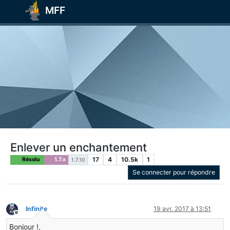
MFF
Enlever un enchantement
17
4
10.5k
1
Résolu
1.7.x
1.7.10
Se connecter pour répondre
Infinite
19 avr. 2017 à 13:51
Hors-ligne
Bonjour !,