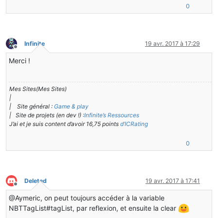
0
Infinite
19 avr. 2017 à 17:29
Hors-ligne
Merci !
Mes Sites(Mes Sites)
|
| Site général :
Game & play
| Site de projets (en dev !) :
Infinite’s Ressources
J’ai et je suis content d’avoir 16,75 points
d’ICRating
0
Deleted
19 avr. 2017 à 17:41
Hors-ligne
@Aymeric, on peut toujours accéder à la variable
NBTTagList#tagList, par reflexion, et ensuite la clear