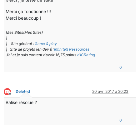
Merci ça fonctionne !!!
Merci beaucoup !
Mes Sites(Mes Sites)
|
| Site général :
Game & play
| Site de projets (en dev !) :
Infinite’s Ressources
J’ai et je suis content d’avoir 16,75 points
d’ICRating
0
Deleted
20 avr. 2017 à 20:23
Hors-ligne
Balise résolue ?
0