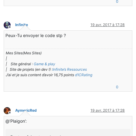
0
Infinite
19 avr. 2017 à 17:28
Hors-ligne
Peux-Tu envoyer le code stp ?
Mes Sites(Mes Sites)
|
| Site général :
Game & play
| Site de projets (en dev !) :
Infinite’s Ressources
J’ai et je suis content d’avoir 16,75 points
d’ICRating
0
AymericRed
19 avr. 2017 à 17:28
Hors-ligne
@‘Plaigon’: