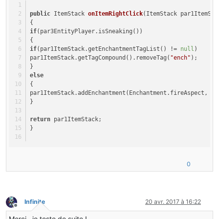
public
 ItemStack 
onItemRightClick
(ItemStack par1ItemSta
{
if
(par3EntityPlayer.isSneaking())
{
if
(par1ItemStack.getEnchantmentTagList() != 
null
)
par1ItemStack.getTagCompound().removeTag(
"ench"
);
}
else
{
par1ItemStack.addEnchantment(Enchantment.fireAspect, 
2
)
}
return
 par1ItemStack;
}
0
Infinite
20 avr. 2017 à 16:22
Hors-ligne
Merci , je teste de suite !