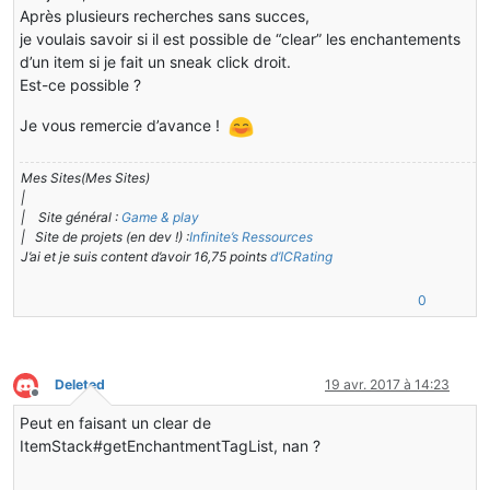
Après plusieurs recherches sans succes,
je voulais savoir si il est possible de “clear” les enchantements
d’un item si je fait un sneak click droit.
Est-ce possible ?
Je vous remercie d’avance !
Mes Sites(Mes Sites)
|
| Site général :
Game & play
| Site de projets (en dev !) :
Infinite’s Ressources
J’ai et je suis content d’avoir 16,75 points
d’ICRating
0
Deleted
19 avr. 2017 à 14:23
Hors-ligne
Peut en faisant un clear de
ItemStack#getEnchantmentTagList, nan ?