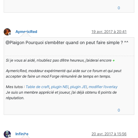
0
AymericRed
19 avr. 2017 à 20:41
Hors-ligne
@Plaigon Pourquoi s’embêter quand on peut faire simple ? ^^
Si je vous ai aidé, n’oubliez pas d’être heureux, j’aiderai encore
+
AymericRed, moddeur expérimenté qui aide sur ce forum et qui peut
accepter de faire un mod Forge rémunéré de temps en temps.
Mes tutos :
Table de craft
,
plugin NEI
,
plugin JEI
,
modifier l’overlay
Je suis un membre apprécié et joueur, j’ai déjà obtenu 6 points de
réputation.
0
Infinite
20 avr. 2017 à 15:56