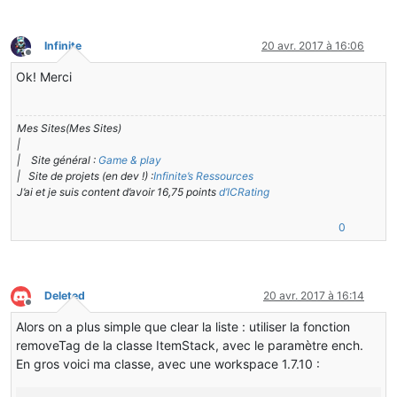
Infinite
20 avr. 2017 à 16:06
Hors-ligne
Ok! Merci
Mes Sites(Mes Sites)
|
| Site général :
Game & play
| Site de projets (en dev !) :
Infinite’s Ressources
J’ai et je suis content d’avoir 16,75 points
d’ICRating
0
Deleted
20 avr. 2017 à 16:14
Hors-ligne
Alors on a plus simple que clear la liste : utiliser la fonction
removeTag de la classe ItemStack, avec le paramètre ench.
En gros voici ma classe, avec une workspace 1.7.10 :