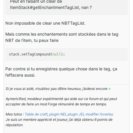
Peut en faisant un clear de
ItemStack#getEnchantmentTagList, nan ?
Non impossible de clear une NBTTagList.
Mais comme les enchantements sont stockées dans le tag
NBT de l’item, tu peux faire
stack.setTagCompound(
null
);
Par contre si tu enregistres quelque chose dans le tag, ça
l’effacera aussi.
Si je vous ai aidé, n’oubliez pas d’être heureux, j’aiderai encore
+
AymericRed, moddeur expérimenté qui aide sur ce forum et qui peut
accepter de faire un mod Forge rémunéré de temps en temps.
Mes tutos :
Table de craft
,
plugin NEI
,
plugin JEI
,
modifier l’overlay
Je suis un membre apprécié et joueur, j’ai déjà obtenu 6 points de
réputation.