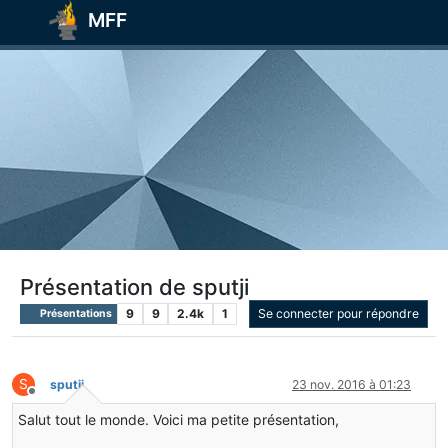
MFF
Présentation de sputji
9
9
2.4k
1
Se connecter pour répondre
Présentations
S
sputji
23 nov. 2016 à 01:23
Hors-ligne
Salut tout le monde. Voici ma petite présentation,