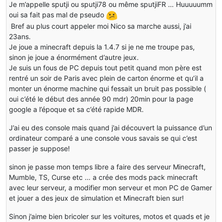
Je m’appelle sputji ou sputji78 ou même sputjiFR … Huuuuumm
oui sa fait pas mal de pseudo
Bref au plus court appeler moi Nico sa marche aussi, j’ai
23ans.
Je joue a minecraft depuis la 1.4.7 si je ne me troupe pas,
sinon je joue a énormément d’autre jeux.
Je suis un fous de PC depuis tout petit quand mon père est
rentré un soir de Paris avec plein de carton énorme et qu’il a
monter un énorme machine qui fessait un bruit pas possible (
oui c’été le début des année 90 mdr) 20min pour la page
google a l’époque et sa c’été rapide MDR.
J’ai eu des console mais quand j’ai découvert la puissance d’un
ordinateur comparé a une console vous savais se qui c’est
passer je suppose!
sinon je passe mon temps libre a faire des serveur Minecraft,
Mumble, TS, Curse etc … a crée des mods pack minecraft
avec leur serveur, a modifier mon serveur et mon PC de Gamer
et jouer a des jeux de simulation et Minecraft bien sur!
Sinon j’aime bien bricoler sur les voitures, motos et quads et je