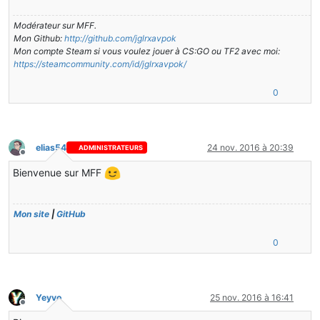
Modérateur sur MFF.
Mon Github:
http://github.com/jglrxavpok
Mon compte Steam si vous voulez jouer à CS:GO ou TF2 avec moi:
https://steamcommunity.com/id/jglrxavpok/
0
elias54
24 nov. 2016 à 20:39
ADMINISTRATEURS
Hors-ligne
Bienvenue sur MFF
Mon site
|
GitHub
0
Yeyvo
25 nov. 2016 à 16:41
Hors-ligne