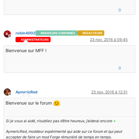
0
robin4002
MODDEURS CONFIRMÉS
RÉDACTEURS
Hors-ligne
23 nov. 2016 à 09:45
ADMINISTRATEURS
Bienvenue sur MFF !
0
AymericRed
23 nov. 2016 à 12:31
Hors-ligne
Bienvenue sur le forum
Si je vous ai aidé, n’oubliez pas d’être heureux, j’aiderai encore
+
AymericRed, moddeur expérimenté qui aide sur ce forum et qui peut
accepter de faire un mod Forge rémunéré de temps en temps.