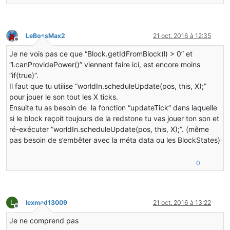
LeBossMax2
21 oct. 2016 à 12:35
Hors-ligne
Je ne vois pas ce que “Block.getIdFromBlock(l) > 0” et
“l.canProvidePower()” viennent faire ici, est encore moins
“if(true)”.
Il faut que tu utilise “worldIn.scheduleUpdate(pos, this, X);”
pour jouer le son tout les X ticks.
Ensuite tu as besoin de la fonction “updateTick” dans laquelle
si le block reçoit toujours de la redstone tu vas jouer ton son et
ré-exécuter “worldIn.scheduleUpdate(pos, this, X);”. (même
pas besoin de s’embêter avec la méta data ou les BlockStates)
0
L
lexmad13009
21 oct. 2016 à 13:22
Hors-ligne
Je ne comprend pas