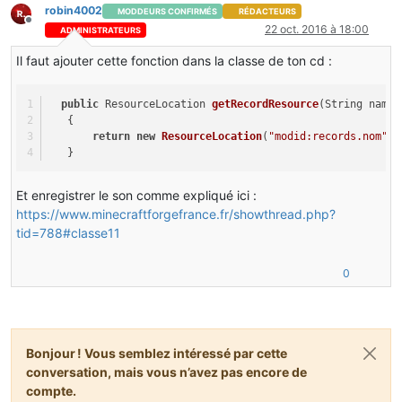
robin4002
MODDEURS CONFIRMÉS
RÉDACTEURS
Hors-ligne
22 oct. 2016 à 18:00
ADMINISTRATEURS
Il faut ajouter cette fonction dans la classe de ton cd :
public
 ResourceLocation 
getRecordResource
(String name)
   {
return
new
ResourceLocation
(
"modid:records.nom"
);
   }
Et enregistrer le son comme expliqué ici :
https://www.minecraftforgefrance.fr/showthread.php?
tid=788#classe11
0
Bonjour ! Vous semblez intéressé par cette
conversation, mais vous n’avez pas encore de
compte.