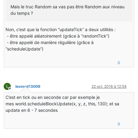
Mais le truc Random sa vas pas être Random aux niveau
du temps ?
Non, c’est que la fonction “updateTick” a deux utilités :
- être appelé aléatoirement (grâce à “randomTick”)
- être appelé de manière régulière (grâce à
“scheduleUpdate”)
0
L
lexmad13009
22 oct. 2016 à 12:54
Hors-ligne
C’est en tick ou en seconde car par exemple je
mes world.scheduleBlockUpdate(x, y, z, this, 130); et sa
update en 6 - 7 secondes
0