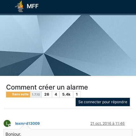
MFF
Comment créer un alarme
26
4
5.4k
1
Sans suite
1.7.10
Se connecter pour répondre
L
lexmad13009
21 oct. 2016 à 11:46
Hors-ligne
Bonjour,