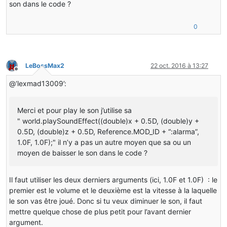
son dans le code ?
0
LeBossMax2
22 oct. 2016 à 13:27
Hors-ligne
@‘lexmad13009’:
Merci et pour play le son j’utilise sa
" world.playSoundEffect((double)x + 0.5D, (double)y +
0.5D, (double)z + 0.5D, Reference.MOD_ID + “:alarma”,
1.0F, 1.0F);" il n’y a pas un autre moyen que sa ou un
moyen de baisser le son dans le code ?
Il faut utiliser les deux derniers arguments (ici, 1.0F et 1.0F) : le
premier est le volume et le deuxième est la vitesse à la laquelle
le son vas être joué. Donc si tu veux diminuer le son, il faut
mettre quelque chose de plus petit pour l’avant dernier
argument.