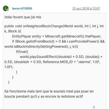
L
lexmad13009
21 oct. 2016 à 12:07
Hors-ligne
Voila l’event que j’ai mis
public void onNeighborBlockChange(World world, int i, int j, int
k, Block l){
EntityPlayer entity = Minecraft.getMinecraft().thePlayer;
if (Block.getIdFromBlock(l) > 0 && l.canProvidePower() &&
world.isBlockIndirectlyGettingPowered(i, j, k)){
if(true){
world.playSoundEffect((double)i + 0.5D, (double)j +
0.5D, (double)k + 0.5D, Reference.MOD_ID + “:alarma”, 1.0F,
1.0F);
}
}
}
Sa fonctionne mais tant que le sounds n’est pas jouer en
boucle pendant qu’il y as encore la redstone actif
0