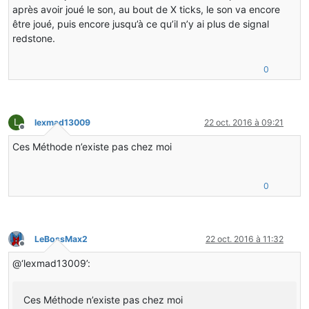
après avoir joué le son, au bout de X ticks, le son va encore
être joué, puis encore jusqu’à ce qu’il n’y ai plus de signal
redstone.
0
L
lexmad13009
22 oct. 2016 à 09:21
Hors-ligne
Ces Méthode n’existe pas chez moi
0
LeBossMax2
22 oct. 2016 à 11:32
Hors-ligne
@‘lexmad13009’:
Ces Méthode n’existe pas chez moi