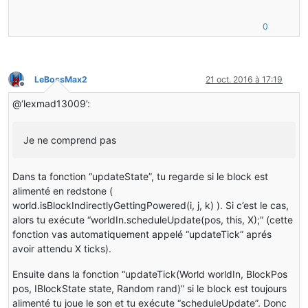
0
LeBossMax2
21 oct. 2016 à 17:19
Hors-ligne
@‘lexmad13009’:
Je ne comprend pas
Dans ta fonction “updateState”, tu regarde si le block est
alimenté en redstone (
world.isBlockIndirectlyGettingPowered(i, j, k) ). Si c’est le cas,
alors tu exécute “worldIn.scheduleUpdate(pos, this, X);” (cette
fonction vas automatiquement appelé “updateTick” aprés
avoir attendu X ticks).
Ensuite dans la fonction “updateTick(World worldIn, BlockPos
pos, IBlockState state, Random rand)” si le block est toujours
alimenté tu joue le son et tu exécute “scheduleUpdate”. Donc