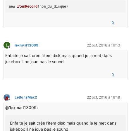
new
ItemRecord
(nom_du_disque)
0
L
lexmad13009
22 oct. 2016 à 16:13
Hors-ligne
Enfaite je sait crée l’item disk mais quand je le met dans
jukebox il ne joue pas le sound
0
LeBossMax2
22 oct. 2016 à 16:18
Hors-ligne
@‘lexmad13009’:
Enfaite je sait crée l’item disk mais quand je le met dans
jukebox il ne joue pas le sound