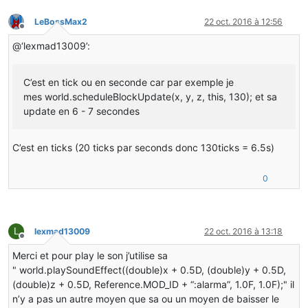
LeBossMax2
22 oct. 2016 à 12:56
Hors-ligne
@‘lexmad13009’:
C’est en tick ou en seconde car par exemple je
mes world.scheduleBlockUpdate(x, y, z, this, 130); et sa
update en 6 - 7 secondes
C’est en ticks (20 ticks par seconds donc 130ticks = 6.5s)
0
L
lexmad13009
22 oct. 2016 à 13:18
Hors-ligne
Merci et pour play le son j’utilise sa
" world.playSoundEffect((double)x + 0.5D, (double)y + 0.5D,
(double)z + 0.5D, Reference.MOD_ID + “:alarma”, 1.0F, 1.0F);" il
n’y a pas un autre moyen que sa ou un moyen de baisser le