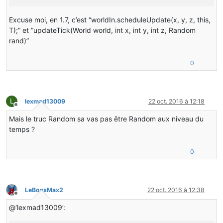
Excuse moi, en 1.7, c’est “worldIn.scheduleUpdate(x, y, z, this,
T);” et “updateTick(World world, int x, int y, int z, Random
rand)”
0
L
lexmad13009
22 oct. 2016 à 12:18
Hors-ligne
Mais le truc Random sa vas pas être Random aux niveau du
temps ?
0
LeBossMax2
22 oct. 2016 à 12:38
Hors-ligne
@‘lexmad13009’: