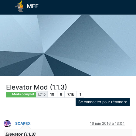
MFF
Elevator Mod (1.1.3)
19
6
7.1k
1
Mods complet
1.7.10
Se connecter pour répondre
SCAREX
16 juin 2016 à 13:04
Hors-ligne
Elevator (1.1.3)