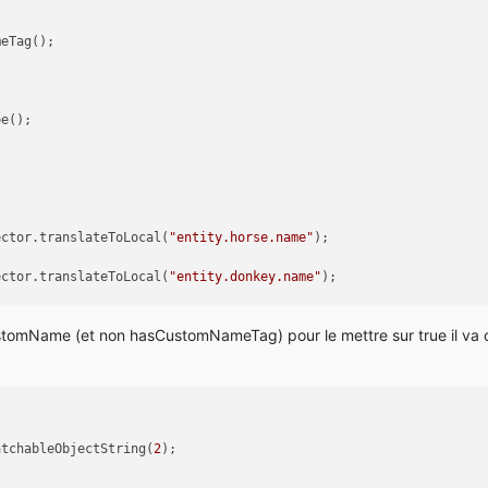
meTag();
pe();
ector.translateToLocal(
"entity.horse.name"
);
ector.translateToLocal(
"entity.donkey.name"
);
ector.translateToLocal(
"entity.mule.name"
);
ustomName (et non hasCustomNameTag) pour le mettre sur true il v
ector.translateToLocal(
"entity.zombiehorse.name"
);
ector.translateToLocal(
"entity.skeletonhorse.name"
);
atchableObjectString(
2
);