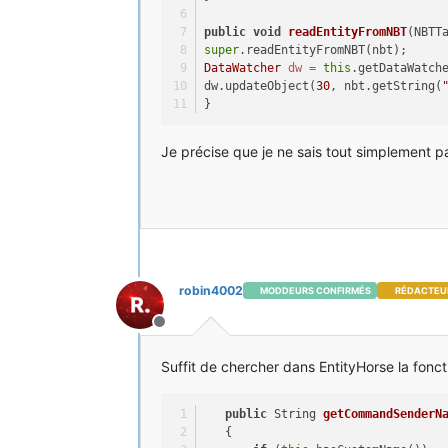
public
void
readEntityFromNBT
(NBTT
super
.readEntityFromNBT(nbt);
DataWatcher
dw
=
this
.getDataWatch
dw.updateObject(
30
, nbt.getString(
}
Je précise que je ne sais tout simplement p
robin4002
MODDEURS CONFIRMÉS
RÉDACTEU
Hors-ligne
Suffit de chercher dans EntityHorse la fonct
public
 String 
getCommandSenderN
   {