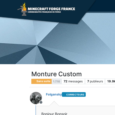
Monture Custom
72
messages
7
publieurs
19.9
Sans suite
1.7.10
Folgansky
CORRECTEURS
Hors-ligne
Bonjour Bonsoir,