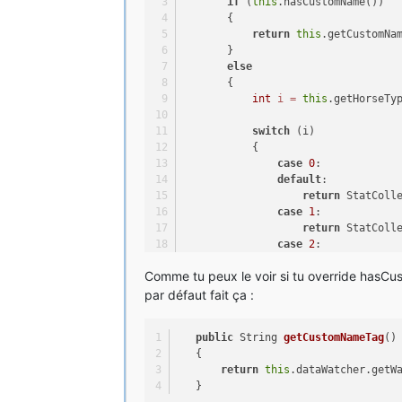
if
 (
this
.hasCustomName())
       {
return
this
.getCustomNa
       }
else
       {
int
i
=
this
.getHorseTy
switch
 (i)
           {
case
0
:
default
:
return
 StatColl
case
1
:
return
 StatColl
case
2
:
return
 StatColl
Comme tu peux le voir si tu override hasC
case
3
:
return
 StatColl
par défaut fait ça :
case
4
:
return
 StatColl
public
 String 
getCustomNameTag
()
           }
   {
       }
return
this
.dataWatcher.getW
   }
   }