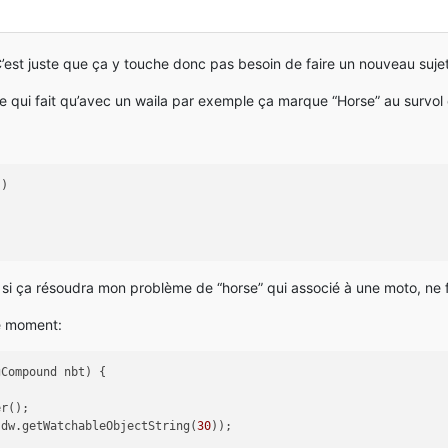
C’est juste que ça y touche donc pas besoin de faire un nouveau sujet
ce qui fait qu’avec un waila par exemple ça marque “Horse” au survol 
()
si ça résoudra mon problème de “horse” qui associé à une moto, ne 
le moment:
gCompound nbt)
 {
er();
 dw.getWatchableObjectString(
30
));