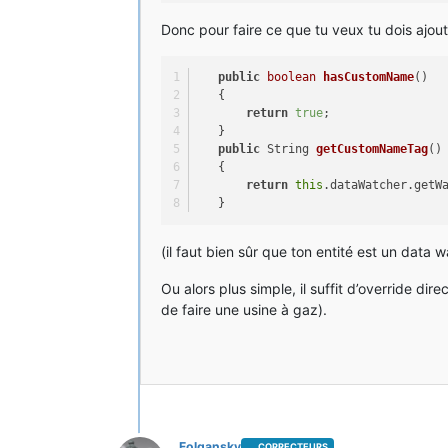
Donc pour faire ce que tu veux tu dois ajo
public
boolean
hasCustomName
()
   {
return
true
;
   }
public
 String 
getCustomNameTag
()
   {
return
this
.dataWatcher.getW
   }
(il faut bien sûr que ton entité est un data w
Ou alors plus simple, il suffit d’override
de faire une usine à gaz).
Folgansky
CORRECTEURS