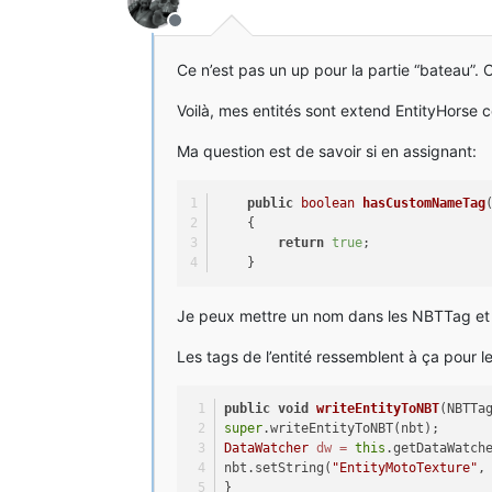
Hors-ligne
Ce n’est pas un up pour la partie “bateau”. 
Voilà, mes entités sont extend EntityHorse 
Ma question est de savoir si en assignant:
public
boolean
hasCustomNameTag
    {
return
true
;
    }
Je peux mettre un nom dans les NBTTag et 
Les tags de l’entité ressemblent à ça pour 
public
void
writeEntityToNBT
(NBTTa
super
.writeEntityToNBT(nbt);
DataWatcher
dw
=
this
.getDataWatch
nbt.setString(
"EntityMotoTexture"
,
}