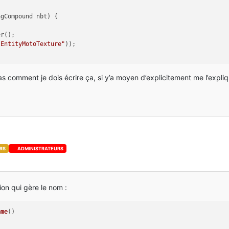
agCompound nbt)
 {
er();
"EntityMotoTexture"
));
as comment je dois écrire ça, si y’a moyen d’explicitement me l’expli
RS
ADMINISTRATEURS
ion qui gère le nom :
ame
()