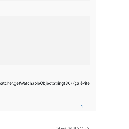
aWatcher.getWatchableObjectString(30) (ça évite
1
14 oct. 2015 à 21:40