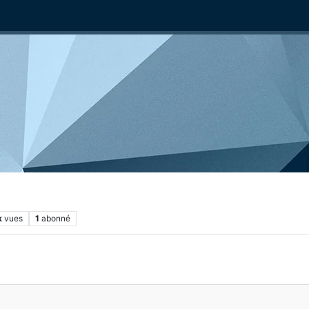
k
vues
1
abonné