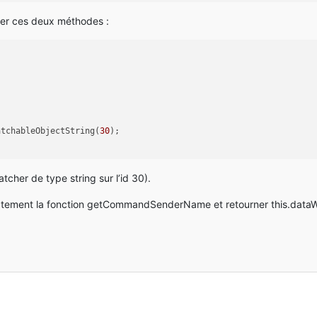
uter ces deux méthodes :
atchableObjectString(
30
);
atcher de type string sur l’id 30).
 directement la fonction getCommandSenderName et retourner this.dat