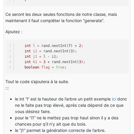
for
 (j2 = par5 - l1; j
                                {
if
 (par1World.getB
Ce seront les deux seules fonctions de notre classe, mais
                                    {
maintenant il faut compléter la fonction “generate”.
if
 (par2Random
                                        {
Ajoutez :
this
.growV
                                        }
int
l
=
 rand.nextInt(
7
) + 
2
;
if
 (par2Random
int
i1
=
 rand.nextInt(
3
);
                                        {
int
j1
=
 l - i1;
this
.growV
int
k1
=
3
 + rand.nextInt(
3
);
                                        }
boolean
flag
=
true
;
if
 (par2Random
Tout le code s’ajoutera à la suite.
                                        {
this
.growV
:::
                                        }
le int “l” est la hauteur de l’arbre un petit exemple
ici
donc
if
 (par2Random
ne le faite pas trop élevé, après cela dépend de ce que
                                        {
vous désirez faire.
this
.growV
pour le “i1” ne le mettez pas trop haut sinon il y a des
                                        }
chances pour q’il n’y ait que du bois.
                                    }
le “j1” permet la génération correcte de l’arbre.
                                }