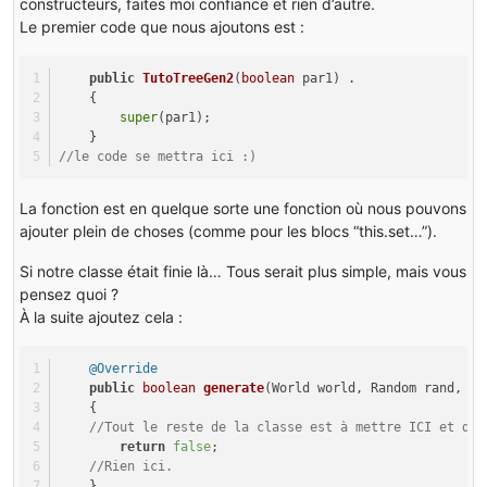
this
.setBlockAndNo
constructeurs, faites moi confiance et rien d’autre.
        world.setBlock(x , y + 
9
 , z - 
2
 , tutoMain.tut
                                }
Le premier code que nous ajoutons est :
        world.setBlock(x + 
1
 , y + 
9
 , z + 
1
, tutoMain.
if
 (par2Random.nextInt
        world.setBlock(x - 
1
 , y + 
9
 , z  - 
1
, tutoMain
public
TutoTreeGen2
(
boolean
 par1)
 .
                                {
        world.setBlock(x - 
1
 , y + 
9
 , z + 
1
, tutoMain.
    {
this
.setBlockAndNo
        world.setBlock(x +
1
 , y + 
9
 , z - 
1
 , tutoMain.
super
(par1);
                                }
    }
return
true
;
//le code se mettra ici :)
if
 (par2Random.nextInt
    }
                                {
}
this
.setBlockAndNo
La fonction est en quelque sorte une fonction où nous pouvons
                                }
ajouter plein de choses (comme pour les blocs “this.set…”).
                            }
                        }
Si notre classe était finie là… Tous serait plus simple, mais vous
                    }
pensez quoi ?
if
 (
this
.vinesGrow)
À la suite ajoutez cela :
                    {
for
 (k1 = par4 - 
3
 + l; k1 <= 
@Override
                        {
public
boolean
generate
(World world, Random rand, 
in
                            i3 = k1 - (par4 + l);
    {
                            l1 = 
2
 - i3 / 
2
;
//Tout le reste de la classe est à mettre ICI et dan
return
false
;
for
 (i2 = par3 - l1; i2 <=
//Rien ici.
                            {
    }