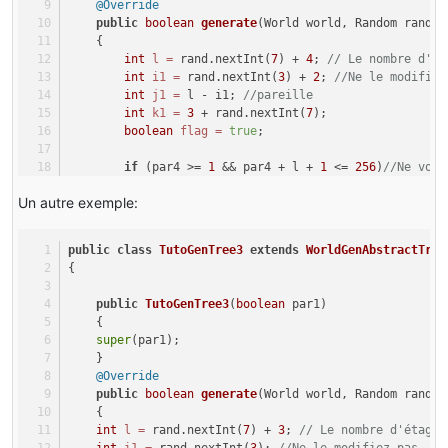
@Override
this
.setBlockAndNotifyAdequately(par1World
                }
public
boolean
generate
(World world, Random rand, 
            --i1;
else
    {
        }
                {
int
l
=
 rand.nextInt(
7
) + 
4
; 
// Le nombre d'ét
    }
                    flag = 
false
;
int
i1
=
 rand.nextInt(
3
) + 
2
; 
//Ne le modifiez
}
                }
int
j1
=
 l - i1; 
//pareille 
            }
int
k1
=
3
 + rand.nextInt(
7
);
        }
boolean
flag
=
true
;
    }
if
 (par4 >= 
1
 && par4 + l + 
1
 <= 
256
)
//Ne vous
if
 (!flag)
        {
    {
Un autre exemple:
int
 i2;
return
false
;
int
 l3;
    }
else
public
class
TutoGenTree3
extends
WorldGenAbstractTree
for
 (
int
l1
=
 par4; l1 <= par4 + 
1
 + l && 
    {
{
            {
Block
block1
=
 world.getBlock(par3, par4 - 
1
, 
boolean
flag1
=
true
;
//Changez (BlockSapling)tutoMain.tutoPousse) p
public
TutoGenTree3
(
boolean
 par1)
boolean
isSoil
=
 block1.canSustainPlant(world,
    {
if
 (l1 - par4 < i1)
if
 (isSoil && par4 < 
256
 - l - 
1
)
super
(par1);
                {
        {
    }
                    l3 = 
0
;
            block1.onPlantGrow(world, par3, par4 - 
1
, 
@Override
                }
            l3 = rand.nextInt(
2
);
public
boolean
generate
(World world, Random rand, 
else
            i2 = 
1
;
    {
                {
byte
b0
=
0
;
int
l
=
 rand.nextInt(
7
) + 
3
; 
// Le nombre d'étages
                    l3 = k1;
int
 k2;