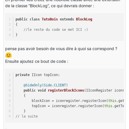
de la classe “BlockLog”, ce qui devrais donner :
public
class
TutoBois
extends
BlockLog
{
//le reste du code se met ICI :)
}
pense pas avoir besoin de vous dire à quoi sa correspond ?
Ensuite ajoutez ce bout de code :
private
 IIcon topIcon;
@SideOnly(Side.CLIENT)
public
void
registerBlockIcons
(IIconRegister iconreg
    { 
        blockIcon = iconregister.registerIcon(
this
.getTe
        topIcon = iconregister.registerIcon(
this
.getText
    }
// la suite