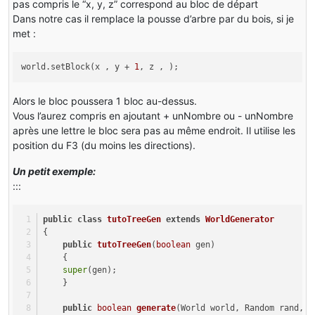
pas compris le “x, y, z” correspond au bloc de départ
                            {
Dans notre cas il remplace la pousse d’arbre par du bois, si je
                                flag = 
false
;
met :
                            }
                        }
else
world.setBlock(x , y +
1
, z , );
                        {
                            flag = 
false
;
                        }
Alors le bloc poussera 1 bloc au-dessus.
                    }
Vous l’aurez compris en ajoutant + unNombre ou - unNombre
                }
après une lettre le bloc sera pas au même endroit. Il utilise les
            }
position du F3 (du moins les directions).
if
 (!flag)
Un petit exemple:
            {
:::
return
false
;
            }
else
public
class
tutoTreeGen
extends
WorldGenerator
            {
{
Block
block2
=
 par1World.getBlock(par3
public
tutoTreeGen
(
boolean
 gen)
    {
boolean
isSoil
=
 block2.canSustainPlan
super
(gen);
if
 (isSoil && par4 < 
256
 - l - 
1
)
    }
                {
                    block2.onPlantGrow(par1World, par3
public
boolean
generate
(World world, Random rand, 
i
                    b0 = 
3
;