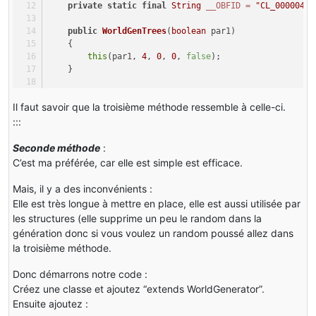
private
static
final
String
__OBFID
=
"CL_00000438
public
WorldGenTrees
(
boolean
 par1)
    {
this
(par1, 
4
, 
0
, 
0
, 
false
);
    }
public
tutoTreeGen
(
boolean
 par1, 
int
 par2, 
int
 par
Il faut savoir que la troisième méthode ressemble à celle-ci.
    {
super
(par1);
:::
this
.minTreeHeight = par2;
this
.metaWood = par3;
Seconde méthode
:
this
.metaLeaves = par4;
C’est ma préférée, car elle est simple est efficace.
this
.vinesGrow = par5;
    }
Mais, il y a des inconvénients :
Elle est très longue à mettre en place, elle est aussi utilisée par
public
boolean
generate
(World par1World, Random pa
les structures (elle supprime un peu le random dans la
    {
génération donc si vous voulez un random poussé allez dans
int
l
=
 par2Random.nextInt(
3
) + 
this
.minTreeHe
la troisième méthode.
boolean
flag
=
true
;
if
 (par4 >= 
1
 && par4 + l + 
1
 <= 
256
)
Donc démarrons notre code :
        {
Créez une classe et ajoutez “extends WorldGenerator”.
byte
 b0;
Ensuite ajoutez :
int
 k1;