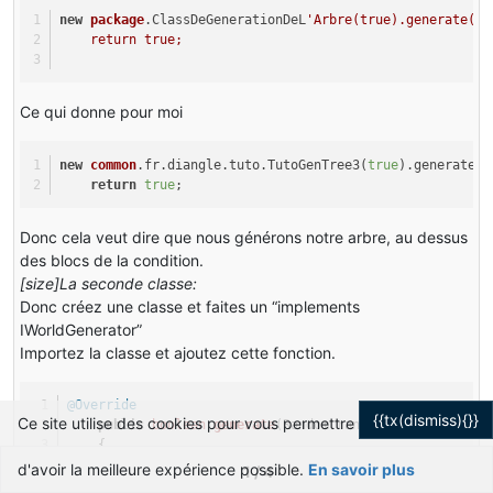
//Changez tutoMain
                        {
else
new
package
.ClassDeGenerationDeL
'Arbre(true).generate(wo
this
.setBlockAndNo
                            ++l3;
                {
    return true;
                                }
                        }
return
false
;
                            }
                    }
                }
                        }
            }
//Changez le code pour avoir d
                    i4 = rand.nextInt(
3
);
Ce qui donne pour moi
        }
if
 (l3 >= i2)
else
                        {
for
 (k2 = 
0
; k2 < l - i4; ++k2)
        {
                            l3 = b0;
new
common
.fr.diangle.tuto.TutoGenTree3(
true
).generate(w
                    {
return
false
;
                            b0 = 
1
;
return
true
;
Block
block2
=
 world.getBlock(
        }
                            ++i2;
    }
if
 (block2.isAir(world, par3, 
}
Donc cela veut dire que nous générons notre arbre, au dessus
if
 (i2 > k1)
                        { 
des blocs de la condition.
                            {
//Changez  tutoMain.tutoBo
                                i2 = k1;
[size]La seconde classe:
this
.setBlockAndNotifyAdeq
                            }
Donc créez une classe et faites un “implements
                        }
                        }
                    }
IWorldGenerator”
else
Importez la classe et ajoutez cette fonction.
                        {
return
true
;
                            ++l3;
                }
                        }
@Override
else
                    }
{{tx(dismiss){}}
Ce site utilise des cookies pour vous permettre
                {
public
boolean
generate
(Random rand, 
int
 X, 
int
 Z, 
    {
return
false
;
                    i4 = rand.nextInt(
3
);
                }
switch
(world.provider.dimensionId)
d'avoir la meilleure expérience possible.
En savoir plus
1 / 4
    {
            }