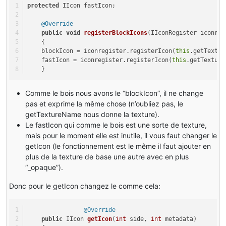
protected
 IIcon fastIcon; 
@Override
public
void
registerBlockIcons
(IIconRegister iconreg
    { 
    blockIcon = iconregister.registerIcon(
this
.getTextur
    fastIcon = iconregister.registerIcon(
this
.getTexture
    }
Comme le bois nous avons le “blockIcon”, il ne change
pas et exprime la même chose (n’oubliez pas, le
getTextureName nous donne la texture).
Le fastIcon qui comme le bois est une sorte de texture,
mais pour le moment elle est inutile, il vous faut changer le
getIcon (le fonctionnement est le même il faut ajouter en
plus de la texture de base une autre avec en plus
“_opaque”).
Donc pour le getIcon changez le comme cela:
@Override
public
 IIcon 
getIcon
(
int
 side, 
int
 metadata)