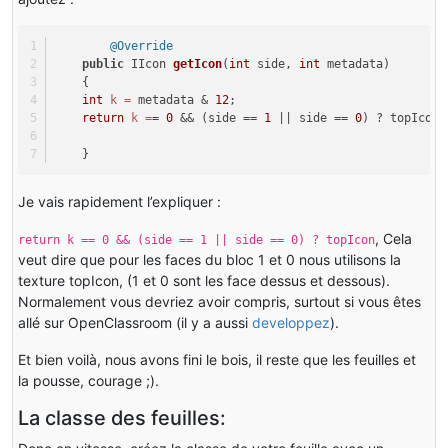
@Override
public
 IIcon 
getIcon
(
int
 side, 
int
 metadata)
    {
int
k
=
 metadata & 
12
; 
return
k
=
= 
0
 && (side == 
1
 || side == 
0
) ? topIcon 
    }
Je vais rapidement l’expliquer :
, Cela
return k == 0 && (side == 1 || side == 0) ? topIcon
veut dire que pour les faces du bloc 1 et 0 nous utilisons la
texture topIcon, (1 et 0 sont les face dessus et dessous).
Normalement vous devriez avoir compris, surtout si vous êtes
allé sur OpenClassroom (il y a aussi
developpez
).
Et bien voilà, nous avons fini le bois, il reste que les feuilles et
la pousse, courage ;).
La classe des feuilles: