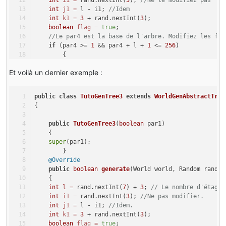
int
i1
=
 rand.nextInt(
3
); 
//Ne le modifiez pas
                }
int
 i4;
int
j1
=
 l - i1; 
//Idem
//Ne rien toucher.
//Le code pour la génération des feuilles,
int
k1
=
3
 + rand.nextInt(
3
);
for
 (i2 = par3 - l3; i2 <= par3 + l3 &
for
 (i4 = 
0
; i4 <= j1; ++i4)
boolean
flag
=
true
;
                {
            {
//Le par4 est la base de l'arbre. Modifiez les fon
for
 (
int
j2
=
 par5 - l3; j2 <= par
                k2 = par4 + l - i4;
if
 (par4 >= 
1
 && par4 + l + 
1
 <= 
256
)
                    {
        {
if
 (l1 >= 
0
 && l1 < 
256
)
for
 (
int
l2
=
 par3 - l3; l2 <= par3 + 
int
 i2;
                        {
                {
Et voilà un dernier exemple :
int
 l3;
Block
block
=
 world.getBlo
int
i3
=
 l2 - par3;
/*
Le code a été modifié dans le for, regardez le /4 + 10
if
 (!block.isAir(world, i2
public
class
TutoGenTree3
for
 (
int
extends
j3
=
 par5 - l3; j3 <= par
WorldGenAbstractTree
                                                      
                            {
                    {
{
for
 (
int
l1
=
 par4; l1 <= par4 + 
1
 + l / 
4
 + 
100
 &
                                flag = 
false
;
int
k3
=
 j3 - par5;
            {
                            }
public
TutoGenTree3
(
boolean
 par1)
boolean
flag1
=
true
;
                        }
    {
if
 ((Math.abs(i3) != l3 || Mat
else
                        { 
super
(par1);
if
 (l1 - par4 < i1)
                        {
        }
//Changez tutoMain
                {
                            flag = 
false
;
@Override
this
.setBlockAndNotifyAdeq
                    l3 = 
0
;
                        }
                        }
public
boolean
generate
(World world, Random rand, 
                }
                    }
                    }
    {
                }
                }
int
l
=
 rand.nextInt(
7
) + 
3
; 
// Le nombre d'étages
else
            }
int
i1
=
 rand.nextInt(
//Changer le code pour avoir du bois q
3
); 
//Ne pas modifier.
                {
int
j1
=
 l - i1; 
if
 (l3 >= i2)
//Idem.
                    l3 = k1;
if
 (!flag)
                {
int
k1
=
3
 + rand.nextInt(
3
);
                }
            {
                    l3 = b0;
boolean
flag
=
true
;