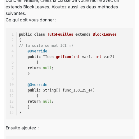
Donc en vitesse, créez la classe de votre feuille avec un
extends BlockLeaves. Ajoutez aussi les deux méthodes
suivantes.
Ce qui doit vous donner :
public
class
TutoFeuilles
extends
BlockLeaves
{
// la suite se met ICI ;)
@Override
public
 IIcon 
getIcon
(
int
 var1, 
int
 var2)
        {
return
null
;
    }
@Override
public
 String[] func_150125_e() 
        {
return
null
;
    }
}
Ensuite ajoutez :