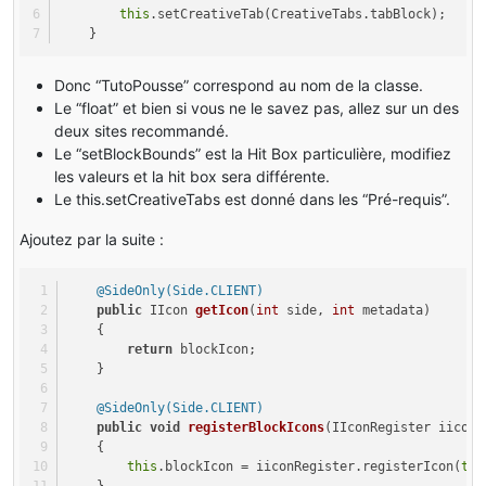
this
.setCreativeTab(CreativeTabs.tabBlock);
    }
Donc “TutoPousse” correspond au nom de la classe.
Le “float” et bien si vous ne le savez pas, allez sur un des
deux sites recommandé.
Le “setBlockBounds” est la Hit Box particulière, modifiez
les valeurs et la hit box sera différente.
Le this.setCreativeTabs est donné dans les “Pré-requis”.
Ajoutez par la suite :
@SideOnly(Side.CLIENT)
public
 IIcon 
getIcon
(
int
 side, 
int
 metadata)
    { 
return
 blockIcon; 
    } 
@SideOnly(Side.CLIENT)
public
void
registerBlockIcons
(IIconRegister iiconR
    { 
this
.blockIcon = iiconRegister.registerIcon(
thi