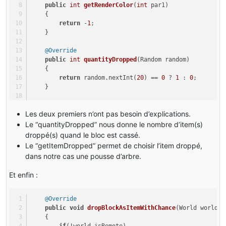
public
int
getRenderColor
(
int
 par1)
    { 
return
 -
1
; 
    } 
@Override
public
int
quantityDropped
(Random random)
    { 
return
 random.nextInt(
20
) == 
0
 ? 
1
 : 
0
; 
    } 
@Override
Les deux premiers n’ont pas besoin d’explications.
public
 Item 
getItemDropped
(
int
 metadata, Random ran
    { 
Le “quantityDropped” nous donne le nombre d’item(s)
return
 Item.getItemFromBlock(tutoMain.tutoPouce
droppé(s) quand le bloc est cassé.
    }
Le “getItemDropped” permet de choisir l’item droppé,
dans notre cas une pousse d’arbre.
Et enfin :
@Override
public
void
dropBlockAsItemWithChance
(World world, 
    { 