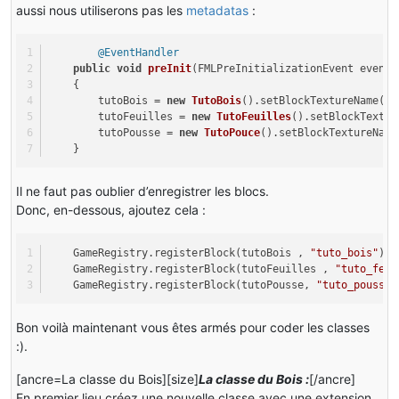
aussi nous utiliserons pas les
metadatas
:
@EventHandler
public
void
preInit
(FMLPreInitializationEvent event)
    {
        tutoBois = 
new
TutoBois
().setBlockTextureName(
"t
        tutoFeuilles = 
new
TutoFeuilles
().setBlockTextur
        tutoPousse = 
new
TutoPouce
().setBlockTextureName
    }
Il ne faut pas oublier d’enregistrer les blocs.
Donc, en-dessous, ajoutez cela :
    GameRegistry.registerBlock(tutoBois , 
"tuto_bois"
);
    GameRegistry.registerBlock(tutoFeuilles , 
"tuto_feui
    GameRegistry.registerBlock(tutoPousse, 
"tuto_pousse"
Bon voilà maintenant vous êtes armés pour coder les classes
:).
[ancre=La classe du Bois][size]
La classe du Bois :
[/ancre]
En premier lieu créez une nouvelle classe avec une extension