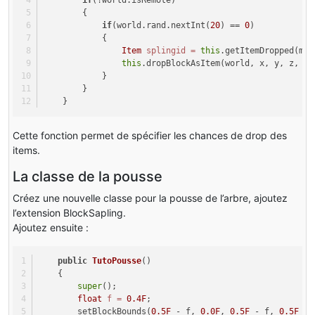
if
(!world.isRemote) 
        { 
if
(world.rand.nextInt(
20
) == 
0
) 
            { 
Item
splingid
=
this
.getItemDropped(met
this
.dropBlockAsItem(world, x, y, z, 
ne
            } 
        } 
    }
Cette fonction permet de spécifier les chances de drop des
items.
La classe de la pousse
Créez une nouvelle classe pour la pousse de l’arbre, ajoutez
l’extension BlockSapling.
Ajoutez ensuite :
public
TutoPousse
()
    { 
super
(); 
float
f
=
0.4F
; 
        setBlockBounds(
0.5F
 - f, 
0.0F
, 
0.5F
 - f, 
0.5F
 + 