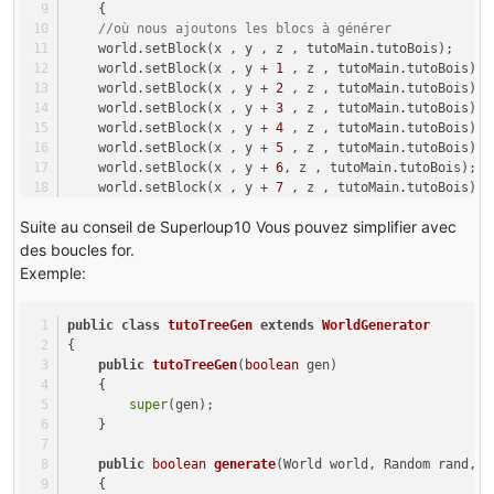
    {
byte
b1
=
0
;
//où nous ajoutons les blocs à générer
int
 l1;
    world.setBlock(x , y , z , tutoMain.tutoBois);
int
 i2;
    world.setBlock(x , y + 
1
 , z , tutoMain.tutoBois);
int
 j2;
    world.setBlock(x , y + 
2
 , z , tutoMain.tutoBois);
int
 i3;
    world.setBlock(x , y + 
3
 , z , tutoMain.tutoBois);
    world.setBlock(x , y + 
4
 , z , tutoMain.tutoBois);
for
 (k1 = par4 - b0 + l; k1 <= par
    world.setBlock(x , y + 
5
 , z , tutoMain.tutoBois);
                    {
    world.setBlock(x , y + 
6
, z , tutoMain.tutoBois);
                        i3 = k1 - (par4 + l);
    world.setBlock(x , y + 
7
 , z , tutoMain.tutoBois);
                        l1 = b1 + 
1
 - i3 / 
2
;
    world.setBlock(x , y + 
8
 , z , tutoMain.tutoBois);
Suite au conseil de Superloup10 Vous pouvez simplifier avec
    world.setBlock(x , y + 
9
 , z , tutoMain.tutoBois);
for
 (i2 = par3 - l1; i2 <= par
des boucles for.
                        {
    world.setBlock(x  , y + 
10
 , z , tutoMain.tutoFeuil
Exemple:
                            j2 = i2 - par3;
    world.setBlock(x  , y + 
11
 , z , tutoMain.tutoFeuil
for
 (
int
k2
=
 par5 - l1; k
public
class
tutoTreeGen
extends
WorldGenerator
    world.setBlock(x + 
1
 , y + 
5
 , z , tutoMain.tutoFeu
                            {
{
    world.setBlock(x - 
1
 , y + 
5
 , z , tutoMain.tutoFeu
int
l2
=
 k2 - par5;
public
tutoTreeGen
(
boolean
 gen)
    world.setBlock(x , y + 
5
 , z + 
1
 , tutoMain.tutoFeu
    {
    world.setBlock(x , y + 
5
 , z - 
1
 , tutoMain.tutoFeu
if
 (Math.abs(j2) != l1
super
(gen);
                                {
    }
    world.setBlock(x + 
1
 , y + 
9
 , z , tutoMain.tutoFeu
Block
block1
=
 par
    world.setBlock(x - 
1
 , y + 
9
 , z , tutoMain.tutoFeu
public
boolean
generate
(World world, Random rand, 
i
    world.setBlock(x , y + 
9
 , z + 
1
 , tutoMain.tutoFeu
if
 (block1.isAir(p
    {
    world.setBlock(x , y + 
9
 , z - 
1
 , tutoMain.tutoFeu
                                    {