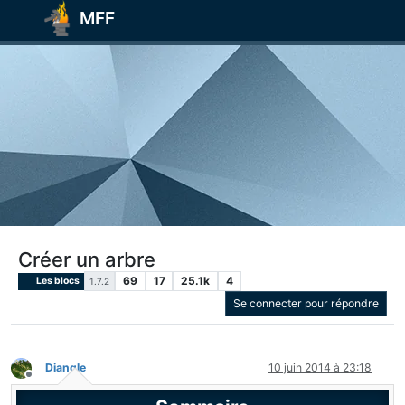
MFF
Créer un arbre
69
17
25.1k
4
Les blocs
1.7.2
Se connecter pour répondre
Diangle
10 juin 2014 à 23:18
Hors-ligne