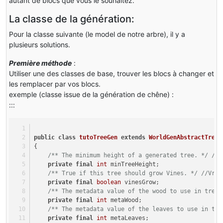
autant de blocs que vous le souhaitez.
La classe de la génération:
Pour la classe suivante (le model de notre arbre), il y a
plusieurs solutions.
Première méthode
:
Utiliser une des classes de base, trouver les blocs à changer et
les remplacer par vos blocs.
exemple (classe issue de la génération de chêne) :
:::
public
class
tutoTreeGen
extends
WorldGenAbstractTree
{
/** The minimum height of a generated tree. */
//T
private
final
int
 minTreeHeight;
/** True if this tree should grow Vines. */
//Vrai
private
final
boolean
 vinesGrow;
/** The metadata value of the wood to use in tree 
private
final
int
 metaWood;
/** The metadata value of the leaves to use in tre
private
final
int
 metaLeaves;