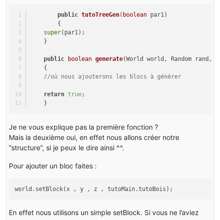
            Block block;
public
tutoTreeGen
(
boolean
 par1)
for
 (
int
i1
=
 par4; i1 <= par4 + 
1
 + l; ++
        {
            {
super
(par1);
                b0 = 
1
;
    }
if
 (i1 == par4)
public
boolean
generate
(World world, Random rand, 
i
                {
    {
                    b0 = 
0
;
//où nous ajouterons les blocs à générer
                }
return
true
;
if
 (i1 >= par4 + 
1
 + l - 
2
)
    }
                {
                    b0 = 
2
;
Je ne vous explique pas la première fonction ?
                }
Mais la deuxième oui, en effet nous allons créer notre
for
 (
int
j1
=
 par3 - b0; j1 <= par3 + 
“structure”, si je peux le dire ainsi ^^.
                {
for
 (k1 = par5 - b0; k1 <= par5 + 
Pour ajouter un bloc faites :
                    {
if
 (i1 >= 
0
 && i1 < 
256
)
world.setBlock(x , y , z , tutoMain.tutoBois);
                        {
                            block = par1World.getBlock
En effet nous utilisons un simple setBlock. Si vous ne l’aviez
if
 (!
this
.isReplaceable(pa