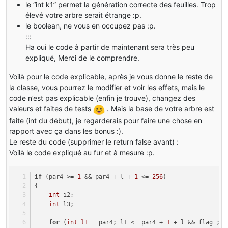
                            }
le “int k1” permet la génération correcte des feuilles. Trop
                        }
élevé votre arbre serait étrange :p.
le boolean, ne vous en occupez pas :p.
if
 (par2Random.nextInt(
5
) == 
0
:::
                        {
Ha oui le code à partir de maintenant sera très peu
for
 (k1 = 
0
; k1 < 
2
; ++k1)
expliqué, Merci de le comprendre.
                            {
for
 (i3 = 
0
; i3 < 
4
; +
                                {
Voilà pour le code explicable, après je vous donne le reste de
if
 (par2Random.nex
la classe, vous pourrez le modifier et voir les effets, mais le
                                    {
code n’est pas explicable (enfin je trouve), changez des
                                        l1 = par2Rando
valeurs et faites de tests
. Mais la base de votre arbre est
this
.setBlockA
faite (int du début), je regarderais pour faire une chose en
                                    }
rapport avec ça dans les bonus :).
                                }
                            }
Le reste du code (supprimer le return false avant) :
                        }
Voilà le code expliqué au fur et à mesure :p.
                    }
return
true
;
if
 (par4 >= 
1
 && par4 + l + 
1
 <= 
256
)
                }
{
else
int
 i2;
                {
int
 l3;
return
false
;
                }
for
 (
int
l1
=
 par4; l1 <= par4 + 
1
 + l && flag ; +