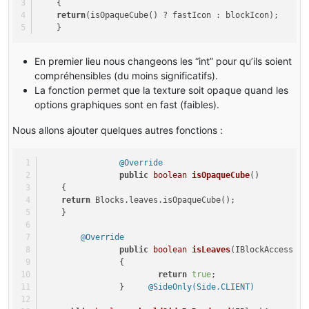
    { 
return
(isOpaqueCube() ? fastIcon : blockIcon); 
    }
En premier lieu nous changeons les “int” pour qu’ils soient
compréhensibles (du moins significatifs).
La fonction permet que la texture soit opaque quand les
options graphiques sont en fast (faibles).
Nous allons ajouter quelques autres fonctions :
@Override
public
boolean
isOpaqueCube
()
    { 
return
 Blocks.leaves.isOpaqueCube(); 
    } 
@Override
public
boolean
isLeaves
(IBlockAccess wo
                {
return
true
;
                }     
@SideOnly(Side.CLIENT)