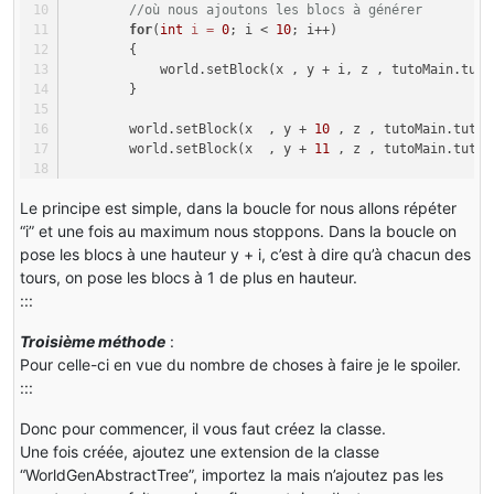
//où nous ajoutons les blocs à générer
this
.setBlockA
for
(
int
i
=
0
; i < 
10
; i++)
    world.setBlock(x + 
2
 , y + 
9
 , z , tutoMain.tutoFeu
                                    }
        {
    world.setBlock(x - 
2
 , y + 
9
 , z , tutoMain.tutoFeu
                                }
            world.setBlock(x , y + i, z , tutoMain.tuto
    world.setBlock(x , y + 
9
 , z + 
2
 , tutoMain.tutoFeu
                            }
        }
    world.setBlock(x , y + 
9
 , z - 
2
 , tutoMain.tutoFeu
                        }
                    }
        world.setBlock(x  , y + 
10
 , z , tutoMain.tutoF
    world.setBlock(x + 
1
 , y + 
9
 , z + 
1
, tutoMain.tuto
        world.setBlock(x  , y + 
11
 , z , tutoMain.tutoF
    world.setBlock(x - 
1
 , y + 
9
 , z  - 
1
, tutoMain.tut
for
 (k1 = 
0
; k1 < l; ++k1)
    world.setBlock(x - 
1
 , y + 
9
 , z + 
1
, tutoMain.tuto
                    {
for
(
int
i
=
9
; i < 
12
; i++)
    world.setBlock(x +
1
 , y + 
9
 , z - 
1
 , tutoMain.tuto
                        block = par1World.getBlock(par
Le principe est simple, dans la boucle for nous allons répéter
        {
            world.setBlock(x + 
1
 , y + i , z , tutoMain
“i” et une fois au maximum nous stoppons. Dans la boucle on
    world.setBlock(x + 
1
 , y + 
10
 , z , tutoMain.tutoFe
if
 (block.isAir(par1World, par
            world.setBlock(x - 
1
 , y + i , z , tutoMain
    world.setBlock(x - 
1
 , y + 
10
 , z , tutoMain.tutoFe
pose les blocs à une hauteur y + i, c’est à dire qu’à chacun des
                        {
            world.setBlock(x , y + i , z + 
1
 , tutoMain
    world.setBlock(x , y + 
10
 , z + 
1
 , tutoMain.tutoFe
tours, on pose les blocs à 1 de plus en hauteur.
this
.setBlockAndNotifyAdeq
            world.setBlock(x , y + i , z - 
1
 , tutoMain
    world.setBlock(x , y + 
10
 , z - 
1
 , tutoMain.tutoFe
:::
        }
if
 (
this
.vinesGrow && k1 >
    world.setBlock(x + 
1
 , y + 
11
 , z , tutoMain.tutoFe
                            {
Troisième méthode
:
        world.setBlock(x + 
1
 , y + 
5
 , z , tutoMain.tut
    world.setBlock(x - 
1
 , y + 
11
 , z , tutoMain.tutoFe
if
 (par2Random.nextInt
Pour celle-ci en vue du nombre de choses à faire je le spoiler.
        world.setBlock(x - 
1
 , y + 
5
 , z , tutoMain.tut
    world.setBlock(x , y + 
11
 , z + 
1
 , tutoMain.tutoFe
                                {
:::
        world.setBlock(x , y + 
5
 , z + 
1
 , tutoMain.tut
    world.setBlock(x , y + 
11
 + rand.nextInt(
1
) , z - 
1
this
.setBlockAndNo
        world.setBlock(x , y + 
5
 , z - 
1
 , tutoMain.tut
                                }
Donc pour commencer, il vous faut créez la classe.
return
true
;
        world.setBlock(x + 
2
 , y + 
9
 , z , tutoMain.tut
    }
Une fois créée, ajoutez une extension de la classe
if
 (par2Random.nextInt
        world.setBlock(x - 
2
 , y + 
9
 , z , tutoMain.tut
}
“WorldGenAbstractTree”, importez la mais n’ajoutez pas les
                                {
        world.setBlock(x , y + 
9
 , z + 
2
 , tutoMain.tut