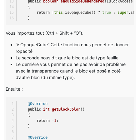
public
boolean
shouldSideBeRendered
(IBlockAccess bl
    {
return
 !
this
.isOpaqueCube() ? 
true
 : 
super
.shou
    }
Vous importez tout (Ctrl + Shift + “O”).
“isOpaqueCube” Cette fonction nous permet de donner
l’opacité
Le seconde nous dit que le bloc est de type feuille.
Le dernière vous permet de ne pas avoir de problème
avec la transparence quand le bloc est posé a coté
d’autre bloc (du même type).
Ensuite :
@Override
public
int
getBlockColor
()
    { 
return
 -
1
; 
    }
@Override