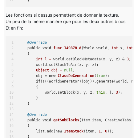
    }
Les fonctions si dessus permettent de donner la texture.
Un peu de la même manière que pour les deux autres blocs.
Et en fin:
@Override
public
void
func_149878_d
(World world, 
int
 x, 
int
 y
    { 
int
l
=
 world.getBlockMetadata(x, y, z) & 
3
; 
        world.setBlockToAir(x, y, z); 
Object
obj
=
null
; 
        obj = 
new
ClassDeGeneration
(
true
);
if
(!((WorldGenerator)(obj)).generate(world, ran
        { 
            world.setBlock(x, y, z, 
this
, l, 
3
); 
        } 
    }
@Override
public
void
getSubBlocks
(Item item, CreativeTabs cr
    { 
        list.add(
new
ItemStack
(item, 
1
, 
0
)); 
    }