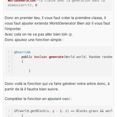
WorldGeneration
/*la classe avec la génération dans la
            }
                            {
            }
                        {
dimension*/
(),
0
else
int
k3
=
 j3 - par5;
Block
block
=
 world.getBlo
            {
return
true
;
Block
block1
=
 world.getBlock(par3, pa
if
 ((Math.abs(i3) != l
Donc en premier lieu, il vous faut créer la première classe, il
        }
if
 (!block.isAir(world, i2
                                { 
                            {
else
vous faut ajouter extends WorldGenerator Bien sûr il vous faut
//Changez (BlockSapling)tutoMain.tutoP
//Changez tutoMain
        {
                                flag = 
false
;
l’importer.
boolean
isSoil
=
 block1.canSustainPlan
this
.setBlockAndNo
                            }
return
false
;
Avec cela on ne va pas aller bien loin :p.
if
 (isSoil && par4 < 
256
 - l - 
1
)
//Tout comme les b
        }
                        }
                {
Donc ajoutez une fonction simple :
//Changez tutoMain
    }
else
//Le code a été modifié da
this
.setBlockAndNo
}
                        {
                    block1.onPlantGrow(world, par3, pa
                                }
else
                            flag = 
false
;
@Override
                    l3 = rand.nextInt(
2
);
                            }
{
                        }
public
boolean
generate
(World world, Random random, 
                    i2 = 
1
;
                        }
                    }
return
false
;
    {
byte
b0
=
0
;
//Changez le code pour avoir d
}
                }
int
 k2;
if
 (l3 >= i2)
            }
        }
int
 i4;
                        {
//Le code pour la génération des f
                            l3 = b0;
if
 (!flag)
for
 (i4 = 
0
; i4 <= j1; ++i4)
                            b0 = 
1
;
Donc voilà la fonction qui va faire générer notre arbre donc, à
            {
                    {
                            ++i2;
partir de là il faudra bien suivre.
return
false
;
//Le code a été modifié dessou
            }
                        k2 = par4 + l - i4 - 
1
;
if
 (i2 > k1)
else
Compléter la fonction en ajoutant ceci :
                            {
            {
for
 (
int
l2
=
 par3 - l3; l2 <=
                                i2 = k1;
Block
block1
=
 world.getBlock(par3, pa
                        {
if
                            }
(world.getBlock(x, y - 
1
, z) == Blocks.grass && world.
int
i3
=
 l2 - par3;
    {
                        }
//Changez (BlockSapling)tutoMain.tutoP