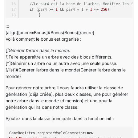
return
false
;
                    b0 = 
//Le par4 est la base de l'arbre. Modifiez les fon
1
;
for
 (i2 = par3 - l3; i2 <= par3 + l3 &
            }
                    ++i2;
if
 (par4 >= 
1
 && par4 + l + 
1
 <= 
256
)
                {
else
        {
for
 (
int
j2
=
 par5 - l3; j2 <= par
            {
int
 i2;
if
 (i2 > k1)
                    {
Block
block1
=
 world.getBlock(par3, pa
:::
                    {
int
 l3;
if
 (l1 >= 
0
 && l1 < 
256
)
                        i2 = k1;
// / 2 + 5 cha
[align][ancre=Bonus]#Bonus(Bonus)[/ancre]
                        {
boolean
isSoil
=
 block1.canSustainPlan
                    }
for
 (
int
l1
=
 par4; l1 <= par4 + 
1
 + l / 
2
 + 
35
 &&
Voilà comment le bonus est organisé :
Block
block
=
 world.getBlo
if
 (isSoil && par4 < 
256
 - l - 
1
)
                }
            {
                {
boolean
flag1
else
=
true
;
[
]Générer l’arbre dans le monde.
if
 (!block.isAir(world, i2
                    block1.onPlantGrow(world, par3, pa
                {
                            {
[
]Faire apparaître un arbre avec des blocs différents.
                    l3 = rand.nextInt(
2
);
                    ++l3;
if
 (l1 - par4 < i1)
                                flag = 
false
;
[*]Générer un arbre ou un autre avec une seule pousse.
                    i2 = 
1
;
                }
                {
                            }
[/list]#Générer l’arbre dans le monde(Générer l’arbre dans le
byte
b0
=
0
;
            }
                    l3 = 
0
;
                        }
int
 k2;
monde)
                }
else
int
 i4;
            i4 = rand.nextInt(
3
);
                        {
//Le code pour la génération des f
Pour générer notre arbre il nous faudra utiliser la classe de
else
                            flag = 
false
;
for
 (i4 = 
0
; i4 <= j1 + 
5
; ++i4)
                {
for
 (k2 = 
0
; k2 < l - i4; ++k2)
génération (déjà créée), plus deux classes, une pour générer
                        }
                    {
            {
                    l3 = k1;
notre arbre dans le monde (dimension) et une pour la
                    }
                        k2 = par4 + l - i4;
                }
Block
block2
=
 world.getBlock(par3, pa
                }
génération qui ira dans notre classe.
//En ajoutant le +@ (pour 
            }
for
 (
int
l2
=
 par3 - l3; l2 <=
if
for
 (block2.isAir(world, par3, par4 + k
 (i2 = par3 - l3; i2 <= par3 + l3 &
Ajoutez dans la classe principale dans la fonction init :
                        {
                { 
                {
if
 (!flag)
int
i3
=
 l2 + par3;
for
 (
//Changez tutoMain.tutoBois pa
int
j2
=
 par5 - l3; j2 <= par
            {
//En modifiant les for
                    {
this
.setBlockAndNotifyAdequately(w
GameRegistry.registerWorldGenerator(
new
return
false
;
for
 (
int
j3
=
 par5 - l3; j
                }
if
 (l1 >= 
0
 && l1 < 
256
)