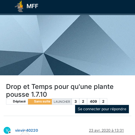
MFF
Drop et Temps pour qu'une plante
pousse 1.7.10
3
2
409
2
Déplacé
Sans suite
LAUNCHER
Se connecter pour répondre
V
vinvin40220
23 avr. 2020 à 13:31
Hors-ligne