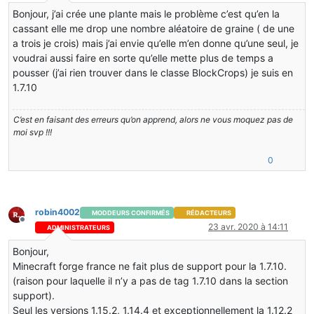
Bonjour, j’ai crée une plante mais le problème c’est qu’en la
cassant elle me drop une nombre aléatoire de graine ( de une
a trois je crois) mais j’ai envie qu’elle m’en donne qu’une seul, je
voudrai aussi faire en sorte qu’elle mette plus de temps a
pousser (j’ai rien trouver dans le classe BlockCrops) je suis en
1.7.10
C’est en faisant des erreurs qu’on apprend, alors ne vous moquez pas de
moi svp !!!
0
robin4002
MODDEURS CONFIRMÉS
RÉDACTEURS
Hors-ligne
23 avr. 2020 à 14:11
ADMINISTRATEURS
Bonjour,
Minecraft forge france ne fait plus de support pour la 1.7.10.
(raison pour laquelle il n’y a pas de tag 1.7.10 dans la section
support).
Seul les versions 1.15.2, 1.14.4 et exceptionnellement la 1.12.2