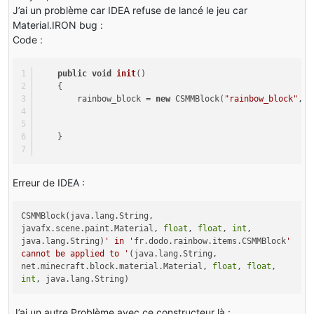
J’ai un problème car IDEA refuse de lancé le jeu car
Material.IRON bug :
Code :
public
void
init
()
    {
        rainbow_block = 
new
 CSMMBlock(
"rainbow_block"
, M
    }
Erreur de IDEA :
CSMMBlock(java.lang.String,
javafx.scene.paint.Material,
float
,
float
,
int
,
java.lang.String)
' in '
fr.dodo.rainbow.items.CSMMBlock
'
cannot be applied to '
(java.lang.String,
net.minecraft.block.material.Material,
float
,
float
,
int
, java.lang.String)
J’ai un autre Problème avec ce constructeur là :