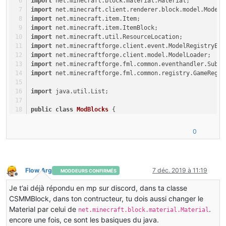
import
 net.minecraft.block.material.Material;
import
 net.minecraft.client.renderer.block.model.ModelR
import
 net.minecraft.item.Item;
import
 net.minecraft.item.ItemBlock;
import
 net.minecraft.util.ResourceLocation;
import
 net.minecraftforge.client.event.ModelRegistryEve
import
 net.minecraftforge.client.model.ModelLoader;
import
 net.minecraftforge.fml.common.eventhandler.Subsc
import
 net.minecraftforge.fml.common.registry.GameRegis
import
 java.util.List;
public
class
ModBlocks
 {
public
static
final
ModBlocks
INSTANCE
=
new
ModBlo
0
public
static
 Block rainbow_block;
private
 List<Block> blocks;
Flow Arg
7 déc. 2019 à 11:19
MODDEURS CONFIRMÉS
Hors-ligne
Je t’ai déjà répondu en mp sur discord, dans ta classe
public
void
init
()
CSMMBlock, dans ton contructeur, tu dois aussi changer le
    {
Material par celui de
.
        rainbow_block = 
new
CSMMBlock
(
"rainbow_block"
, 
net.minecraft.block.material.Material
encore une fois, ce sont les basiques du java.