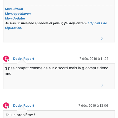
    }
Mon GitHub
@SubscribeEvent
Mon repo Maven
public
void
registerModels
(ModelRegistryEvent e)
Mon Updater
    {
Je suis un membre apprécié et joueur, j’ai déjà obtenu
10 points de
for
(Block b : blocks){
réputation.
            registerModel(b);
0
        }
    }
D
Dodo_Report
7 déc. 2019 à 11:22
Hors-ligne
private
void
registerModel
(Block block)
    {
g pas comprit comme ca sur discord mais la g comprit donc
mrc
ItemBlock
rb
=
new
ItemBlock
(block);
0
        rb.setRegistryName(block.getRegistryName());
        GameRegistry.findRegistry(Item.class).register(
        ModelLoader.setCustomModelResourceLocation(Item
D
Dodo_Report
7 déc. 2019 à 13:06
Hors-ligne
J’ai un problème !