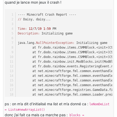
    }
quand je lance mon jeux il crash !
---- Minecraft Crash Report ----
public
 List<Block> 
getBlocks
()
 {
//
 Daisy, daisy...
return
 blocks;
    }
Time:
12
/
7
/
19
1
:
59
 PM
}
Description:
 Initializing game
java.lang.
NullPointerException:
 Initializing game
	at fr.dodo.rainbow.items.CSMMBlock.<init>(CSMM
	at fr.dodo.rainbow.items.CSMMBlock.<init>(CSMM
	at fr.dodo.rainbow.items.CSMMBlock.<init>(CSMM
	at fr.dodo.rainbow.init.ModBlocks.init(ModBloc
	at fr.dodo.rainbow.events.RegisteringEvent.re
	at net.minecraftforge.fml.common.eventhandler
	at net.minecraftforge.fml.common.eventhandler
	at net.minecraftforge.fml.common.eventhandler.
	at net.minecraftforge.fml.common.eventhandler
	at net.minecraftforge.registries.GameData.fir
	at net.minecraftforge.fml.common.Loader.prein
	at net.minecraftforge.fml.client.FMLClientHan
ps : on m’a dit d’initialisé ma list et m’a donné ca :
	at net.minecraft.client.Minecraft.init(Minecra
leNomDeList
	at net.minecraft.client.Minecraft.run(Minecraf
= Lists#newArrayList()
	at net.minecraft.client.main.Main.main(Main.
ja
donc j’ai fait ca mais ca marche pas :
blocks =