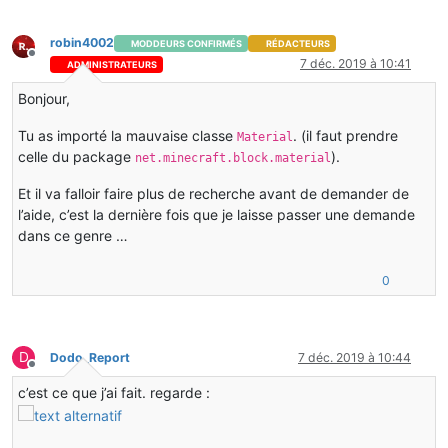
robin4002
MODDEURS CONFIRMÉS
RÉDACTEURS
Hors-ligne
7 déc. 2019 à 10:41
ADMINISTRATEURS
Bonjour,
Tu as importé la mauvaise classe
. (il faut prendre
Material
celle du package
).
net.minecraft.block.material
Et il va falloir faire plus de recherche avant de demander de
l’aide, c’est la dernière fois que je laisse passer une demande
dans ce genre …
0
D
Dodo_Report
7 déc. 2019 à 10:44
Hors-ligne
c’est ce que j’ai fait. regarde :