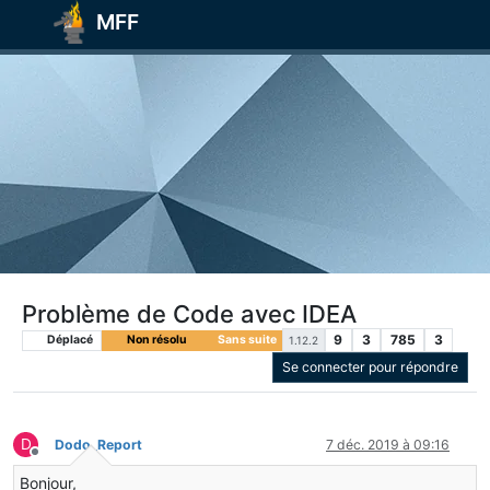
MFF
Problème de Code avec IDEA
9
3
785
3
Déplacé
Non résolu
Sans suite
1.12.2
Se connecter pour répondre
D
Dodo_Report
7 déc. 2019 à 09:16
Hors-ligne
Bonjour,