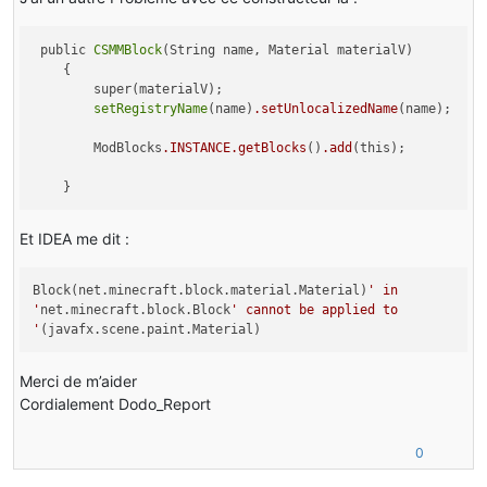
 public 
CSMMBlock
(String name, Material materialV)

    {

        super(materialV);

setRegistryName
(name)
.setUnlocalizedName
(name);

        ModBlocks
.INSTANCE
.getBlocks
()
.add
(this);

Et IDEA me dit :
Block(net.minecraft.block.material.Material)
' in
'
net.minecraft.block.Block
' cannot be applied to
'
(javafx.scene.paint.Material)
Merci de m’aider
Cordialement Dodo_Report
0