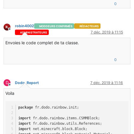
0
robin4002
MODDEURS CONFIRMÉS
RÉDACTEURS
Hors-ligne
7 déc. 2019 à 11:15
ADMINISTRATEURS
Envoies le code complet de ta classe.
0
D
Dodo_Report
7 déc. 2019 à 11:16
Hors-ligne
Voila
package
 fr.dodo.rainbow.init;
import
 fr.dodo.rainbow.items.CSMMBlock;
import
 fr.dodo.rainbow.utils.References;
import
 net.minecraft.block.Block;