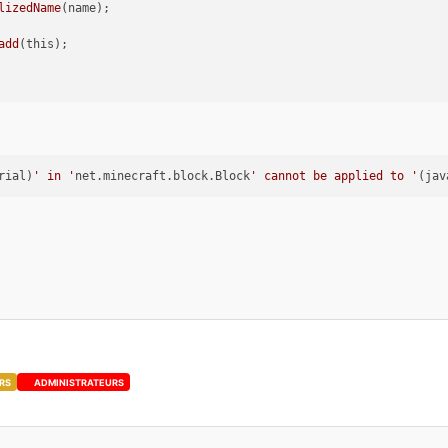
lizedName
(name);

add
(this);

rial)
' in '
net.minecraft.block.Block
' cannot be applied to '
(jav
RS
ADMINISTRATEURS