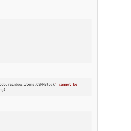
odo.rainbow.items.CSMMBlock
' cannot be
ng)