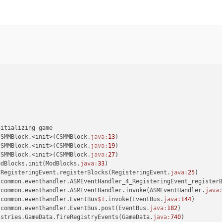
 {
nitializing game
CSMMBlock.<init>(CSMMBlock.
java:
13
)
CSMMBlock.<init>(CSMMBlock.
java:
19
)
CSMMBlock.<init>(CSMMBlock.
java:
27
)
odBlocks.init(ModBlocks.
java:
33
)
.RegisteringEvent.registerBlocks(RegisteringEvent.
java:
25
)
.common.eventhandler.ASMEventHandler_4_RegisteringEvent_register
.common.eventhandler.ASMEventHandler.invoke(ASMEventHandler.
java
.common.eventhandler.EventBus
$1
.invoke(EventBus.
java:
144
)
.common.eventhandler.EventBus.post(EventBus.
java:
182
)
istries.GameData.fireRegistryEvents(GameData.
java:
740
)