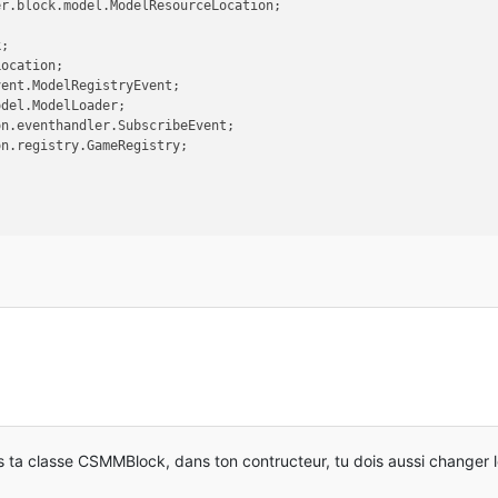
er.block.model.ModelResourceLocation;
k;
Location;
vent.ModelRegistryEvent;
odel.ModelLoader;
on.eventhandler.SubscribeEvent;
on.registry.GameRegistry;
INSTANCE
=
new
ModBlocks
();
ock;
ock
(
"rainbow_block"
, Material.IRON, 
5.0f
, 
30.0f
, 
2
, 
"pickaxe"
);
s ta classe CSMMBlock, dans ton contructeur, tu dois aussi changer le