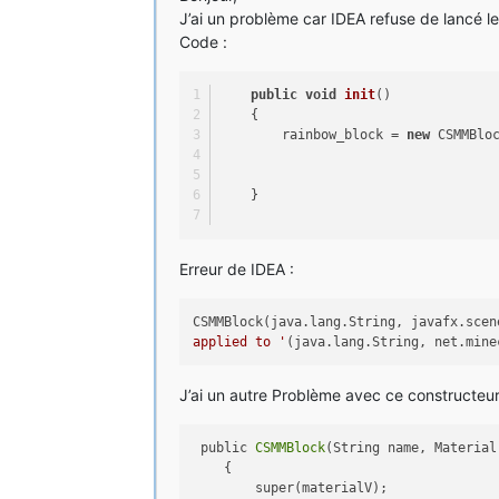
J’ai un problème car IDEA refuse de lancé le
Code :
public
void
init
()
    {
        rainbow_block = 
new
 CSMMBlo
    }
Erreur de IDEA :
CSMMBlock(java.lang.String, javafx.sce
applied to '
(java.lang.String, net.min
J’ai un autre Problème avec ce constructeur 
 public 
CSMMBlock
(String name, Material
    {

        super(materialV);
