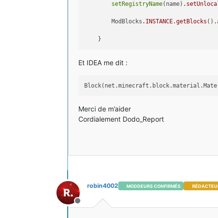
setRegistryName
(name)
.setUnloca
        ModBlocks
.INSTANCE
.getBlocks
()
.
Et IDEA me dit :
Block(net.minecraft.block.material.Mate
Merci de m’aider
Cordialement Dodo_Report
robin4002
MODDEURS CONFIRMÉS
RÉDACTEU
Hors-ligne