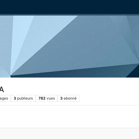
A
ages
3
publieurs
782
vues
3
abonné