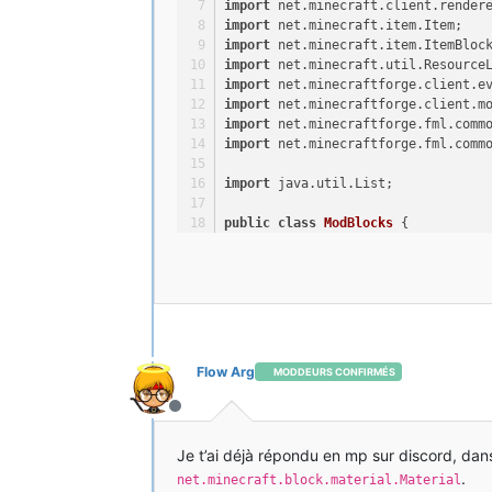
import
 net.minecraft.client.render
import
 net.minecraft.item.Item;
import
 net.minecraft.item.ItemBloc
import
 net.minecraft.util.Resource
import
 net.minecraftforge.client.e
import
 net.minecraftforge.client.m
import
 net.minecraftforge.fml.comm
import
 net.minecraftforge.fml.comm
import
 java.util.List;
public
class
ModBlocks
 {
public
static
final
ModBlocks
public
static
 Block rainbow_bl
private
 List<Block> blocks;
Flow Arg
MODDEURS CONFIRMÉS
public
void
init
()
Hors-ligne
    {
        rainbow_block = 
new
CSMMBl
Je t’ai déjà répondu en mp sur discord, dan
.
net.minecraft.block.material.Material