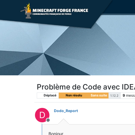
Problème de Code avec IDE
9
mess
Déplacé
Non résolu
Sans suite
1.12.2
Dodo_Report
D
Hors-ligne
Bonjour,