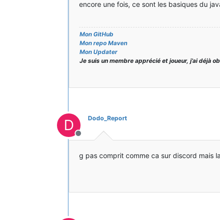
encore une fois, ce sont les basiques du jav
    }
@SubscribeEvent
public
void
registerModels
(Mo
    {
Mon GitHub
for
(Block b : blocks){
Mon repo Maven
Mon Updater
            registerModel(b);
Je suis un membre apprécié et joueur, j’ai déjà o
        }
    }
private
void
registerModel
(Blo
Dodo_Report
    {
D
Hors-ligne
ItemBlock
rb
=
new
ItemBlo
        rb.setRegistryName(block.g
g pas comprit comme ca sur discord mais l
        GameRegistry.findRegistry(
        ModelLoader.setCustomModel
    }