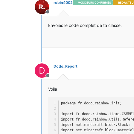
robin4002
MODDEURS CONFIRMÉS
RÉDACTEU
Hors-ligne
Envoies le code complet de ta classe.
Dodo_Report
D
Hors-ligne
Voila
package
 fr.dodo.rainbow.init;
import
 fr.dodo.rainbow.items.CSMMB
import
 fr.dodo.rainbow.utils.Refer
import
 net.minecraft.block.Block;
import
 net.minecraft.block.materia