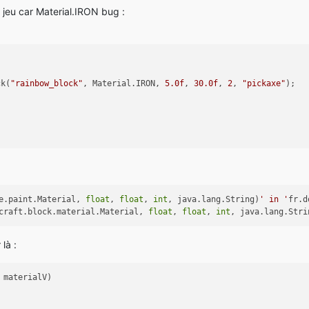
 jeu car Material.IRON bug :
ck(
"rainbow_block"
, Material.IRON, 
5.0f
, 
30.0f
, 
2
, 
"pickaxe"
);
ne.paint.Material,
float
,
float
,
int
, java.lang.String)
' in '
fr.d
ecraft.block.material.Material,
float
,
float
,
int
, java.lang.Stri
là :
 materialV)
