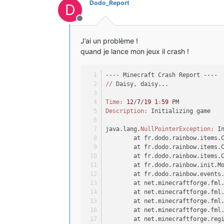
Dodo_Report
D
Hors-ligne
public
 List<Block> 
getBlocks
()
return
 blocks;
J’ai un problème !
    }
}
quand je lance mon jeux il crash !
---- Minecraft Crash Report ----
//
 Daisy, daisy...
Time:
12
/
7
/
19
1
:
59
 PM
Description:
 Initializing game
java.lang.
NullPointerException:
 I
	at fr.dodo.rainbow.items.
	at fr.dodo.rainbow.items.
	at fr.dodo.rainbow.items.
	at fr.dodo.rainbow.init.M
	at fr.dodo.rainbow.events
	at net.minecraftforge.fml
	at net.minecraftforge.fml
	at net.minecraftforge.fml
	at net.minecraftforge.fml
	at net.minecraftforge.reg