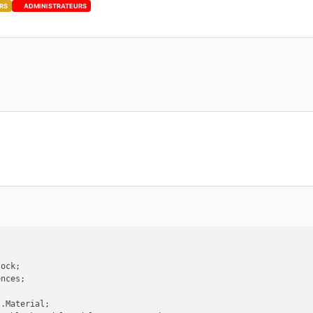
RS
ADMINISTRATEURS
lock;
ences;
l.Material;