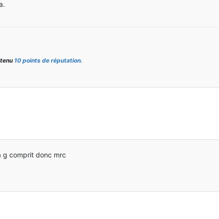
a.
delRegistryEvent e)
btenu
10 points de réputation.
ck block)
ck
(block);
etRegistryName());
a g comprit donc mrc
Item.class).register(rb);
ResourceLocation(Item.getItemFromBlock(block),
0
, 
new
ModelResour