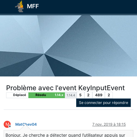
MFF
Problème avec l'event KeyInputEvent
5
2
489
2
Déplacé
Résolu
1.14.x
1.14.4
Se connecter pour répondre
M
MatChev04
7 nov. 2019 à 18:15
Hors-ligne
Bonjour, Je cherche a détecter quand l’utilisateur appuis sur