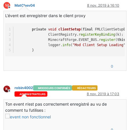
M
MatChev04
8 nov. 2019 à 16:10
Hors-ligne
L’évent est enregistrer dans le client proxy
private
void
clientSetup
(
final
 FMLClientSetupEve
		ClientRegistry.
registerKeyBinding
(k);
		MinecraftForge.EVENT_BUS.
register
(
this
);
		logger.
info
(
"Mod Client Setup Loading"
);
	}
0
robin4002
MODDEURS CONFIRMÉS
RÉDACTEURS
Hors-ligne
8 nov. 2019 à 17:03
ADMINISTRATEURS
Ton event n’est pas correctement enregistré au vu de
comment tu l’utilises :
0