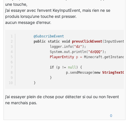
une touche,
j’ai essayer avec l’envent KeyInputEvent, mais rien ne se
produis lorsqu’une touche est presser.
aucun message d’erreur.
@SubscribeEvent
public
static
void
pressClickEvent
(InputEvent.K
		logger.info(
"dz"
);
		System.out.println(
"dzQQQ"
);
PlayerEntity
p
=
 Minecraft.getInstance(
if
 (p != 
null
) {
			p.sendMessage(
new
StringTextCom
		}
	}
j’ai essayer plein de chose pour détecter si oui ou non l’event
ne marchais pas.
0