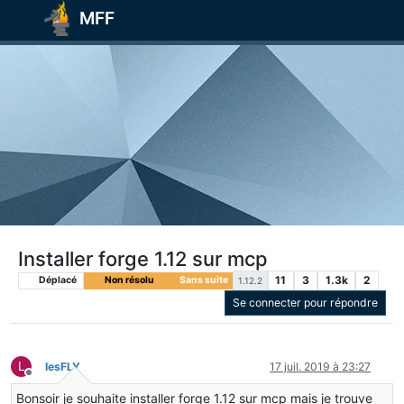
MFF
Installer forge 1.12 sur mcp
11
3
1.3k
2
Déplacé
Non résolu
Sans suite
1.12.2
Se connecter pour répondre
L
lesFLY
17 juil. 2019 à 23:27
Hors-ligne
Bonsoir je souhaite installer forge 1.12 sur mcp mais je trouve