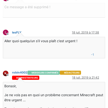
Hors-ligne
Ce message a été supprimé !
L
lesFLY
18 juil. 2019 à 17:38
Hors-ligne
Aller quoi quelqu’un s’il vous plaît c’est urgent !
-1
robin4002
MODDEURS CONFIRMÉS
RÉDACTEURS
Hors-ligne
18 juil. 2019 à 21:42
ADMINISTRATEURS
Bonsoir,
Je ne vois pas en quoi un problème concernant Minecraft peut
être urgent …