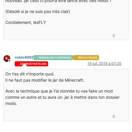
nouveau .jar celui ci pourra être lancé avec des mods ?
(Désolé si je ne suis pas très clair)
Cordialement, lesFLY
0
robin4002
MODDEURS CONFIRMÉS
RÉDACTEURS
Hors-ligne
19 juil. 2019 à 07:35
ADMINISTRATEURS
On t’as dit n’importe quoi.
Il ne faut pas modifier le jar de Minecraft.
Avec la technique que je t’ai donnée tu vas faire un mod
comme un autre et tu aura un .jar à mettre dans ton dossier
mods.
0