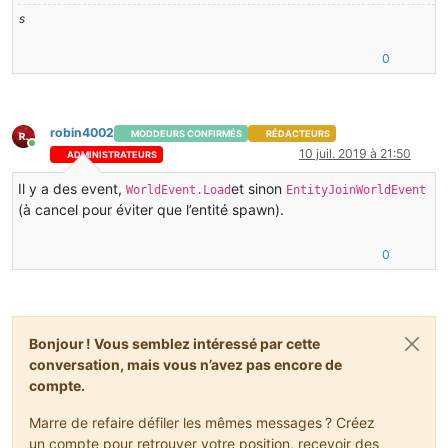
s
0
robin4002
MODDEURS CONFIRMÉS
RÉDACTEURS
En ligne
10 juil. 2019 à 21:50
ADMINISTRATEURS
Il y a des event,
et sinon
WorldEvent.Load
EntityJoinWorldEvent
(à cancel pour éviter que l’entité spawn).
0
Bonjour ! Vous semblez intéressé par cette
conversation, mais vous n’avez pas encore de
compte.
Marre de refaire défiler les mêmes messages ? Créez
un compte pour retrouver votre position, recevoir des