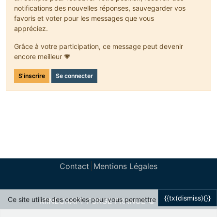
notifications des nouvelles réponses, sauvegarder vos
favoris et voter pour les messages que vous
appréciez.
Grâce à votre participation, ce message peut devenir
encore meilleur 💗
S'inscrire
Se connecter
Contact
Mentions Légales
{{tx(dismiss){}}
Ce site utilise des cookies pour vous permettre
MINECRAFT FORGE FRANCE © 2024
Powered by
NodeBB