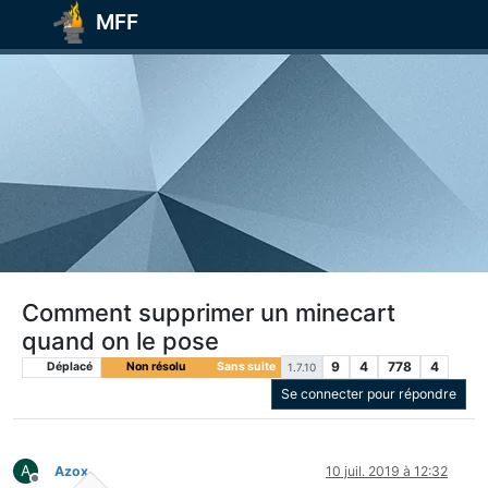
MFF
Comment supprimer un minecart
quand on le pose
9
4
778
4
Déplacé
Non résolu
Sans suite
1.7.10
Se connecter pour répondre
A
Azox
10 juil. 2019 à 12:32
Hors-ligne