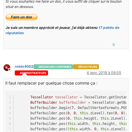
Si vous souhaitez me faire un don, il vous suffit de cliquer sur le bouton
situé en dessous.
Je suis un membre apprécié et joueur, j’ai déjà obtenu
17 points de
réputation.
0
robin4002
MODDEURS CONFIRMÉS
RÉDACTEURS
Hors-ligne
4 janv. 2018 à 09:05
ADMINISTRATEURS
Il faut remplacer par quelque chose comme ça :
Tessellator
tessellator
=
 Tessellator.getInstance
BufferBuilder
bufferbuilder
=
 tessellator.getBuff
       bufferbuilder.begin(
7
, DefaultVertexFormats.POSIT
       bufferbuilder.pos(
0
, 
0
, 
this
.zLevel).tex(
0
, 
0
).en
       bufferbuilder.pos(
0
, 
this
.height, 
this
.zLevel).te
       bufferbuilder.pos(
this
.width, 
this
.height, 
this
.z
       bufferbuilder.pos((
this
.width, 
0
, 
this
.zLevel).te