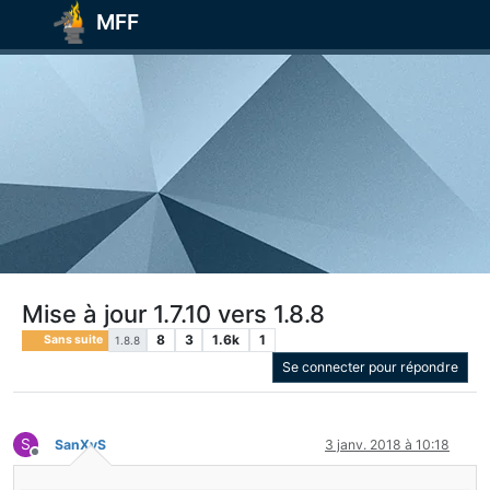
MFF
Mise à jour 1.7.10 vers 1.8.8
8
3
1.6k
1
Sans suite
1.8.8
Se connecter pour répondre
S
SanXyS
3 janv. 2018 à 10:18
Hors-ligne