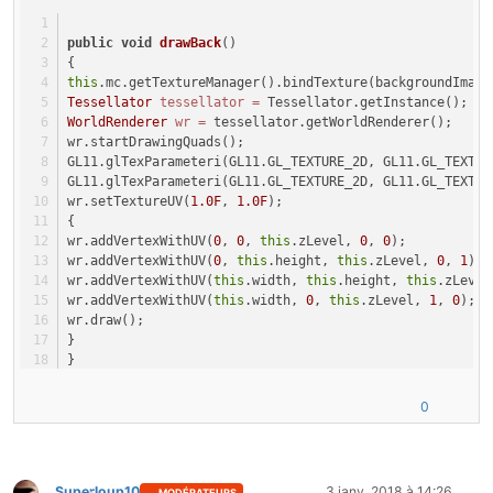
public
void
drawBack
()
{
this
.mc.getTextureManager().bindTexture(backgroundImage
Tessellator
tessellator
=
 Tessellator.getInstance();
WorldRenderer
wr
=
 tessellator.getWorldRenderer();
wr.startDrawingQuads();
GL11.glTexParameteri(GL11.GL_TEXTURE_2D, GL11.GL_TEXTUR
GL11.glTexParameteri(GL11.GL_TEXTURE_2D, GL11.GL_TEXTUR
wr.setTextureUV(
1.0F
, 
1.0F
);
{
wr.addVertexWithUV(
0
, 
0
, 
this
.zLevel, 
0
, 
0
);
wr.addVertexWithUV(
0
, 
this
.height, 
this
.zLevel, 
0
, 
1
);
wr.addVertexWithUV(
this
.width, 
this
.height, 
this
.zLevel
wr.addVertexWithUV(
this
.width, 
0
, 
this
.zLevel, 
1
, 
0
);
wr.draw();
}
}
0
Superloup10
3 janv. 2018 à 14:26
MODÉRATEURS