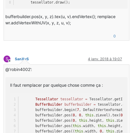
       tessellator.draw();
bufferbuilder.pos(x, y, z).tex(u, v).endVertex(); remplace
wr.addVertexWithUV(x, y, z, u, v);
0
S
SanXyS
4 janv. 2018 à 19:07
Hors-ligne
@‘robin4002’:
Il faut remplacer par quelque chose comme ça :
Tessellator
tessellator
=
 Tessellator.getInsta
BufferBuilder
bufferbuilder
=
 tessellator.getB
       bufferbuilder.begin(
7
, DefaultVertexFormats.PO
       bufferbuilder.pos(
0
, 
0
, 
this
.zLevel).tex(
0
, 
0
)
       bufferbuilder.pos(
0
, 
this
.height, 
this
.zLevel)
       bufferbuilder.pos(
this
.width, 
this
.height, 
thi
       bufferbuilder.pos((
this
.width, 
0
, 
this
.zLevel)