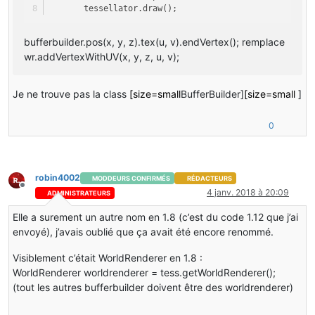
       tessellator.draw();
bufferbuilder.pos(x, y, z).tex(u, v).endVertex(); remplace
wr.addVertexWithUV(x, y, z, u, v);
Je ne trouve pas la class
[size=small
BufferBuilder]
[size=small
]
0
robin4002
MODDEURS CONFIRMÉS
RÉDACTEURS
Hors-ligne
4 janv. 2018 à 20:09
ADMINISTRATEURS
Elle a surement un autre nom en 1.8 (c’est du code 1.12 que j’ai
envoyé), j’avais oublié que ça avait été encore renommé.
Visiblement c’était WorldRenderer en 1.8 :
WorldRenderer worldrenderer = tess.getWorldRenderer();
(tout les autres bufferbuilder doivent être des worldrenderer)