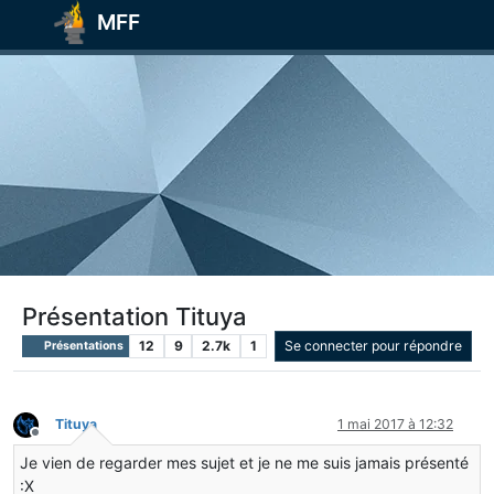
MFF
Présentation Tituya
12
9
2.7k
1
Se connecter pour répondre
Présentations
Tituya
1 mai 2017 à 12:32
Hors-ligne
Je vien de regarder mes sujet et je ne me suis jamais présenté
:X