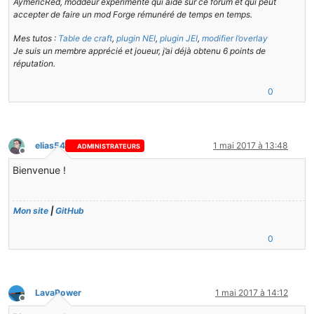
AymericRed, moddeur expérimenté qui aide sur ce forum et qui peut
accepter de faire un mod Forge rémunéré de temps en temps.
Mes tutos :
Table de craft
,
plugin NEI
,
plugin JEI
,
modifier l’overlay
Je suis un membre apprécié et joueur, j’ai déjà obtenu 6 points de
réputation.
0
elias54
1 mai 2017 à 13:48
ADMINISTRATEURS
Hors-ligne
Bienvenue !
Mon site
|
GitHub
0
LavaPower
1 mai 2017 à 14:12
Hors-ligne