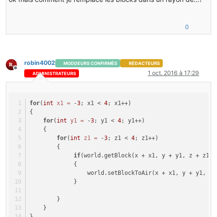
0
robin4002
MODDEURS CONFIRMÉS
RÉDACTEURS
Hors-ligne
1 oct. 2016 à 17:29
ADMINISTRATEURS
for
(
int
x1
=
 -
3
; x1 < 
4
; x1++)
{
for
(
int
y1
=
 -
3
; y1 < 
4
; y1++)
    {
for
(
int
z1
=
 -
3
; z1 < 
4
; z1++)
        {
if
(world.getBlock(x + x1, y + y1, z + z1).
             {
                 world.setBlockToAir(x + x1, y + y1, z 
             }
        }
    }
}