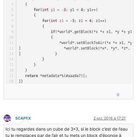
   {
for
(
int
y1
=
 -
3
; y1 < 
4
; y1++)
       {
for
(
int
z1
=
 -
3
; z1 < 
4
; z1++)
           {
if
(*world*.getBlock(*x *+ x1, *y *+ y1, 
               {
                   *world*.setBlockToAir(*x *+ x1, *y *
]                    *world*.setBlock(*x*, *y*, *z*, Sp
]                }
           }
       }
   }
return
 *metadata*%(#aaa9a7)[;
]}
0
SCAREX
2 oct. 2016 à 17:21
Hors-ligne
Ici tu regardes dans un cube de 3*3, si le block c’est de l’eau
tu le remplaces par de l’air et tu mets un block d’éponge à