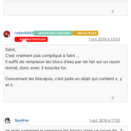
0
robin4002
MODDEURS CONFIRMÉS
RÉDACTEURS
Hors-ligne
1 oct. 2016 à 13:03
ADMINISTRATEURS
Salut,
C’est vraiment pas compliqué à faire …
Il suffit de remplacer les blocs d’eau par de l’air sur un rayon
donné, donc avec 3 boucles for.
Concernant les blocspos, c’est juste un objet qui contient x, y
et z.
0
SpyMan
1 oct. 2016 à 17:20
Hors-ligne
ok mais comment je remplace les blocks dans un rayon de…?