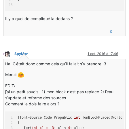
Il y a quoi de compliqué la dedans ?
0
SpyMan
1 oct. 2016 à 17:46
Hors-ligne
Ha! C’était donc comme cela qu’il fallait s’y prendre :3
Mercii
EDIT:
j’ai un petit soucis : 1) mon block n’est pas replace 2) l’eau
s’update et reforme des sources
Comment je dois faire alors ?
[font=Source Code Propublic 
int
 ]onBlockPlaced(World *w
{
for
(
int
x1
=
 -
3
; x1 < 
4
; x1++)