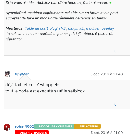
Si je vous ai aidé, n’oubliez pas d’être heureux, j’aiderai encore
+
AymericRed, moddeur expérimenté qui aide sur ce forum et qui peut
accepter de faire un mod Forge rémunéré de temps en temps.
Mes tutos :
Table de craft
,
plugin NEI
,
plugin JEI
,
modifier l’overlay
Je suis un membre apprécié et joueur, j’ai déjà obtenu 6 points de
réputation.
0
SpyMan
5 oct. 2016 à 19:43
Hors-ligne
déjà fait, et oui c’est appelé
tout le code est executé sauf le setblock
0
robin4002
MODDEURS CONFIRMÉS
RÉDACTEURS
Hors-ligne
5 oct. 2016 à 21:09
ADMINISTRATEURS