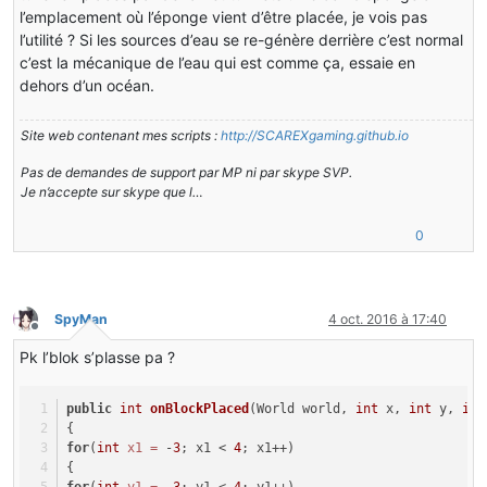
l’emplacement où l’éponge vient d’être placée, je vois pas
l’utilité ? Si les sources d’eau se re-génère derrière c’est normal
c’est la mécanique de l’eau qui est comme ça, essaie en
dehors d’un océan.
Site web contenant mes scripts :
http://SCAREXgaming.github.io
Pas de demandes de support par MP ni par skype SVP.
Je n’accepte sur skype que l…
0
SpyMan
4 oct. 2016 à 17:40
Hors-ligne
Pk l’blok s’plasse pa ?
public
int
onBlockPlaced
(World world, 
int
 x, 
int
 y, 
int
{
for
(
int
x1
=
 -
3
; x1 < 
4
; x1++)
{
for
(
int
y1
=
 -
3
; y1 < 
4
; y1++)