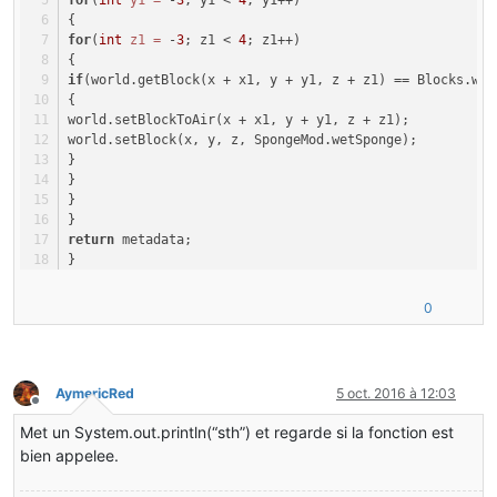
{
for
(
int
z1
=
 -
3
; z1 < 
4
; z1++)
{
if
(world.getBlock(x + x1, y + y1, z + z1) == Blocks.wat
{
world.setBlockToAir(x + x1, y + y1, z + z1);
world.setBlock(x, y, z, SpongeMod.wetSponge);
}
}
}
}
return
 metadata;
}
0
AymericRed
5 oct. 2016 à 12:03
Hors-ligne
Met un System.out.println(“sth”) et regarde si la fonction est
bien appelee.