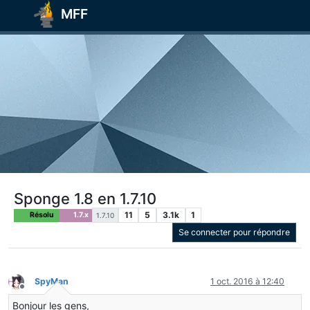
MFF
Sponge 1.8 en 1.7.10
11
5
3.1k
1
Résolu
1.7.x
1.7.10
Se connecter pour répondre
SpyMan
1 oct. 2016 à 12:40
Hors-ligne
Bonjour les gens,