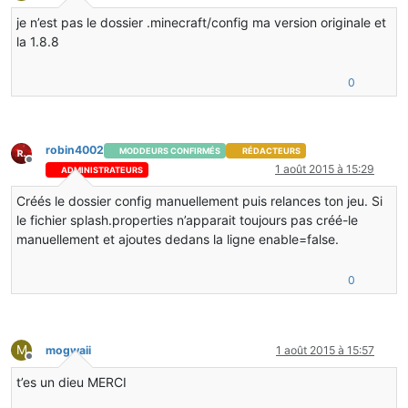
Hors-ligne
je n’est pas le dossier .minecraft/config ma version originale et
la 1.8.8
0
robin4002
MODDEURS CONFIRMÉS
RÉDACTEURS
Hors-ligne
1 août 2015 à 15:29
ADMINISTRATEURS
Créés le dossier config manuellement puis relances ton jeu. Si
le fichier splash.properties n’apparait toujours pas créé-le
manuellement et ajoutes dedans la ligne enable=false.
0
M
mogwaii
1 août 2015 à 15:57
Hors-ligne
t’es un dieu MERCI