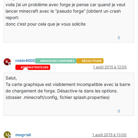
voila j’ai un problème avec forge je pense car quand je veut
lancer minecraft avec le “pseudo forge” j’obtient un crash
report:
donc c’est pour cela que je vous solicite
0
robin4002
MODDEURS CONFIRMÉS
RÉDACTEURS
Hors-ligne
1 août 2015 à 12:05
ADMINISTRATEURS
Salut,
Ta carte graphique est visiblement incompatible avec la barre
de chargement de forge. Désactive-la dans les options.
(dossier .minecraft/config, fichier splash.properties)
0
M
mogwaii
1 août 2015 à 13:00