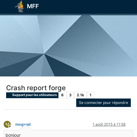
MFF
Crash report forge
6
3
2.1k
1
Support pour les utilisateurs
Se connecter pour répondre
M
mogwaii
1 août 2015 à 11:58
Hors-ligne
bonjour