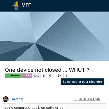
MFF
One device not closed … WHUT ?
6
4
1.9k
1
Résolu
1.7.x
1.7.2
Se connecter pour répondre
azatom
5 juin 2014 à 17:16
Hors-ligne
Je ne comprend pas bien cette erreur :