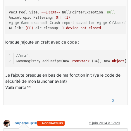
Vec3 Pool Size:
~~ERROR~~
NullPointerException:
null
Anisotropic Filtering:
Off
(1)
#@!@# Game crashed! Crash report saved to: #@!@# C:\Users\T
AL lib:
(EE)
alc_cleanup:
1
device
not
closed
lorsque j’ajoute un craft avec ce code :
//craft
GameRegistry.addRecipe(
new
ItemStack
 (BA), 
new
Object
[]{
Je l’ajoute presque en bas de ma fonction init (ya le code de
sécurité de mon launcher avant)
Voila merci ^^
0
Superloup10
5 juin 2014 à 17:29
MODÉRATEURS
Hors-ligne