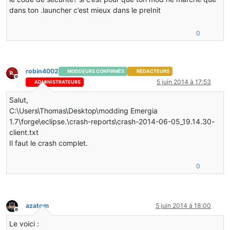
dans ton .launcher c’est mieux dans le preInit
0
robin4002
MODDEURS CONFIRMÉS
RÉDACTEURS
Hors-ligne
5 juin 2014 à 17:53
ADMINISTRATEURS
Salut,
C:\Users\Thomas\Desktop\modding Emergia
1.7\forge\eclipse.\crash-reports\crash-2014-06-05_19.14.30-
client.txt
Il faut le crash complet.
0
azatom
5 juin 2014 à 18:00
Hors-ligne
Le voici :