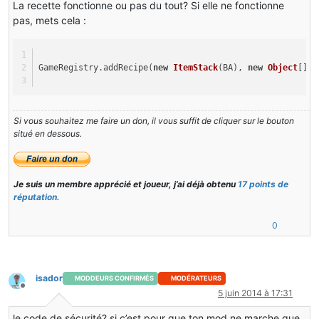
La recette fonctionne ou pas du tout? Si elle ne fonctionne
pas, mets cela :
GameRegistry.addRecipe(
new
ItemStack
(BA), 
new
Object
[]{
"
Si vous souhaitez me faire un don, il vous suffit de cliquer sur le bouton
situé en dessous.
Je suis un membre apprécié et joueur, j’ai déjà obtenu
17 points de
réputation.
0
isador
MODDEURS CONFIRMÉS
MODÉRATEURS
Hors-ligne
5 juin 2014 à 17:31
le code de sécurité? si c’est pour que ton mod ne marche que