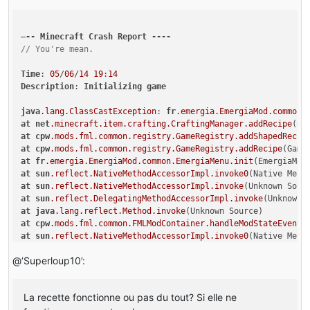
–
--
Minecraft
Crash
Report
----
// You're mean.
Time
: 
05
/
06
/
14
19
:
14
Description
: 
Initializing
game
java
.lang
.ClassCastException
: 
fr
.emergia
.EmergiaMod
.common
.
at
net
.minecraft
.item
.crafting
.CraftingManager
.addRecipe
(Cr
at
cpw
.mods
.fml
.common
.registry
.GameRegistry
.addShapedRecip
at
cpw
.mods
.fml
.common
.registry
.GameRegistry
.addRecipe
(Game
at
fr
.emergia
.EmergiaMod
.common
.EmergiaMenu
.init
(EmergiaMen
at
sun
.reflect
.NativeMethodAccessorImpl
.invoke0
at
sun
.reflect
.NativeMethodAccessorImpl
.invoke
at
sun
.reflect
.DelegatingMethodAccessorImpl
.invoke
at
java
.lang
.reflect
.Method
.invoke
at
cpw
.mods
.fml
.common
.FMLModContainer
.handleModStateEvent
(
at
sun
.reflect
.NativeMethodAccessorImpl
.invoke0
at
sun
.reflect
.NativeMethodAccessorImpl
.invoke
@‘Superloup10’:
at
sun
.reflect
.DelegatingMethodAccessorImpl
.invoke
at
java
.lang
.reflect
.Method
.invoke
at
com
.google
.common
.eventbus
.EventHandler
.handleEvent
(Even
La recette fonctionne ou pas du tout? Si elle ne
at
com
.google
.common
.eventbus
.SynchronizedEventHandler
.hand