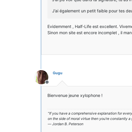
J’ai également un petit faible pour tes deu
Evidemment , Half-Life est excellent. Viveme
Sinon mon site est encore incomplet , il m
Gugu
Hors-ligne
Bienvenue jeune xylophone !
“If you have a comprehensive explanation for everyt
on the side of moral virtue then you’re constantly a
― Jordan B. Peterson