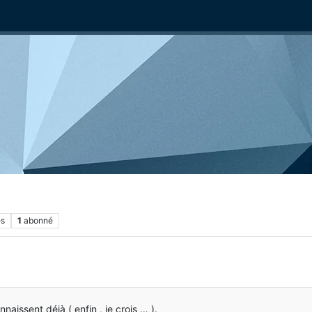
es
1
abonné
naissent déjà ( enfin , je crois … ).