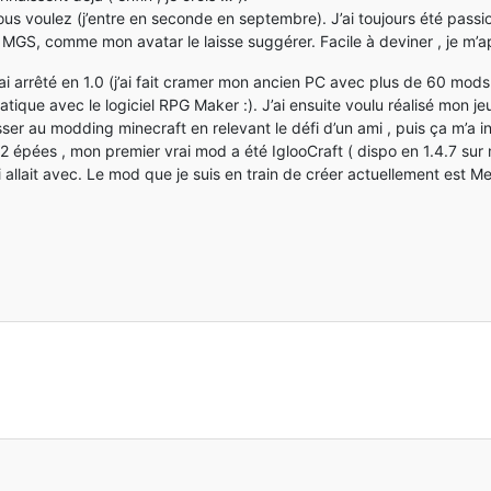
ous voulez (j’entre en seconde en septembre). J’ai toujours été passio
 MGS, comme mon avatar le laisse suggérer. Facile à deviner , je m’a
’ai arrêté en 1.0 (j’ai fait cramer mon ancien PC avec plus de 60 mods , 
ique avec le logiciel RPG Maker :). J’ai ensuite voulu réalisé mon jeu
er au modding minecraft en relevant le défi d’un ami , puis ça m’a i
2 épées , mon premier vrai mod a été IglooCraft ( dispo en 1.4.7 sur m
 allait avec. Le mod que je suis en train de créer actuellement est 