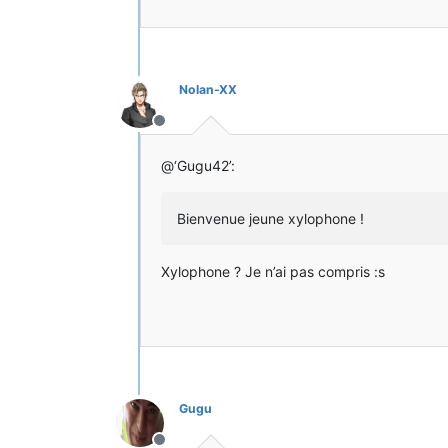
Nolan-XX
Hors-ligne
@‘Gugu42’:
Bienvenue jeune xylophone !
Xylophone ? Je n’ai pas compris :s
Gugu