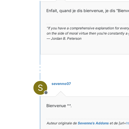
Hors-ligne
Enfait, quand je dis bienvenue, je dis “Bie
“If you have a comprehensive explanation for everyt
on the side of moral virtue then you’re constantly a
― Jordan B. Peterson
sevenno07
S
Hors-ligne
Bienvenue ^^.
Auteur originale de
Sevenno’s Addons
et de [url=
h