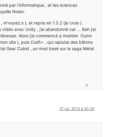
nné par l’informatique , et les sciences
ppelle Nolan.
m’voyez:s ), et repris en 1.3.2 (je crois ).
 vidéo avec Unity , j’ai abandonné car … Bah j’ai
ntéresser. Alors j’ai commencé a modder. Outre
on site ), puis Craft+ , qui rajoutai des bâtons
Metal Gear Cubid , un mod basé sur la saga Metal
0
27 juil. 2013 à 20:39