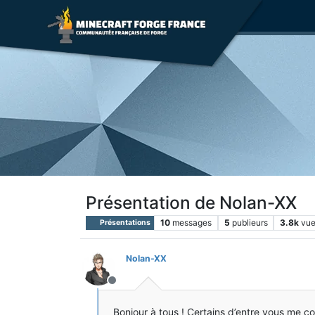
Présentation de Nolan-XX
10
messages
5
publieurs
3.8k
vu
Présentations
Nolan-XX
Hors-ligne
Bonjour à tous ! Certains d’entre vous me con