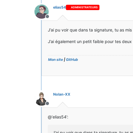
elias54
ADMINISTRATEURS
Hors-ligne
J’ai pu voir que dans ta signature, tu as mi
J’ai également un petit faible pour tes deux m
Mon site
|
GitHub
Nolan-XX
Hors-ligne
@‘elias54’:
J’ai pu voir que dans ta signature, tu as 