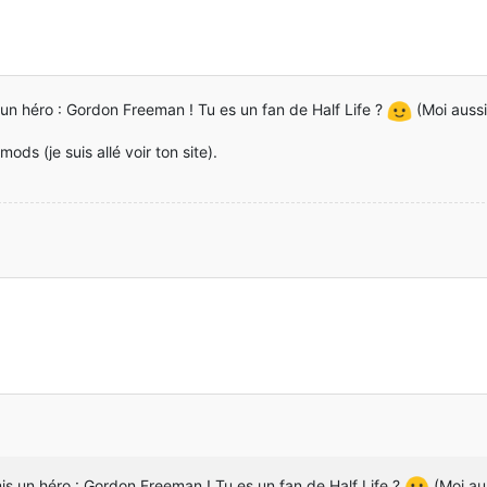
s un héro : Gordon Freeman ! Tu es un fan de Half Life ?
(Moi aussi
ods (je suis allé voir ton site).
mis un héro : Gordon Freeman ! Tu es un fan de Half Life ?
(Moi aus