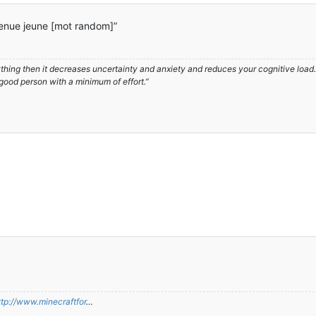
nvenue jeune [mot random]”
hing then it decreases uncertainty and anxiety and reduces your cognitive load. A
 good person with a minimum of effort.”
ttp://www.minecraftfor
…