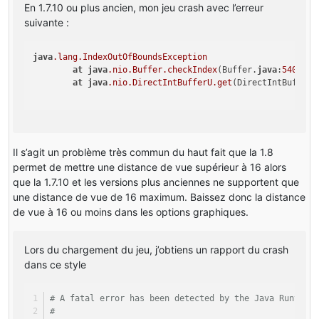
En 1.7.10 ou plus ancien, mon jeu crash avec l’erreur
suivante :
java
.lang
.IndexOutOfBoundsException
at
java
.nio
.Buffer
.checkIndex
(Buffer.
java
:
540
)

at
java
.nio
.DirectIntBufferU
.get
(DirectIntBufferU
Il s’agit un problème très commun du haut fait que la 1.8
permet de mettre une distance de vue supérieur à 16 alors
que la 1.7.10 et les versions plus anciennes ne supportent que
une distance de vue de 16 maximum. Baissez donc la distance
de vue à 16 ou moins dans les options graphiques.
Lors du chargement du jeu, j’obtiens un rapport du crash
dans ce style
# A fatal error has been detected by the Java Runtime
#