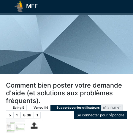
MFF
Comment bien poster votre demande
d'aide (et solutions aux problèmes
fréquents).
Épinglé
Verrouillé
Support pour les utilisateurs
RÈGLEMENT
5
1
8.3k
1
Se connecter pour répondre