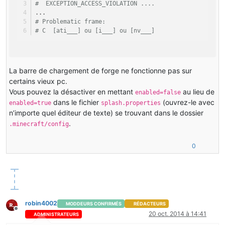
#  EXCEPTION_ACCESS_VIOLATION ....
...
# Problematic frame:
# C  [ati___] ou [i___] ou [nv___] 
La barre de chargement de forge ne fonctionne pas sur
certains vieux pc.
Vous pouvez la désactiver en mettant
au lieu de
enabled=false
dans le fichier
(ouvrez-le avec
enabled=true
splash.properties
n’importe quel éditeur de texte) se trouvant dans le dossier
.
.minecraft/config
0
robin4002
MODDEURS CONFIRMÉS
RÉDACTEURS
Hors-ligne
20 oct. 2014 à 14:41
ADMINISTRATEURS