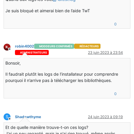
Je suis bloqué et aimerai bien de l’aide TwT
0
robin4002
MODDEURS CONFIRMÉS
RÉDACTEURS
Hors-ligne
23 juin 2023 à 23:54
ADMINISTRATEURS
Bonsoir,
Il faudrait plutôt les logs de l’installateur pour comprendre
pourquoi il n’arrive pas à télécharger les bibliothèques.
0
S
Shadowthyme
24 juin 2023 à 09:19
Hors-ligne
Et de quelle manière trouve-t-on ces logs?
J’ai un peu regardé, mais je n’ai rien trouvé, même après