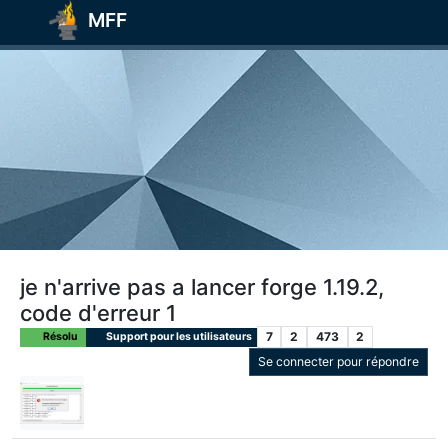
MFF
je n'arrive pas a lancer forge 1.19.2,
code d'erreur 1
7
2
473
2
Résolu
Support pour les utilisateurs
Se connecter pour répondre