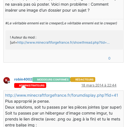
ne savais pas où poster. Voici mon problème : Comment
insérer une image d’un dossier pour un sujet ?
#Le véritable ennemi est le creeper(Le véritable ennemi est le creeper)
! Auteur du mod :
[url=
http://www.minecraftforgefrance.fr/showthread.php?tid=…
0
robin4002
MODDEURS CONFIRMÉS
RÉDACTEURS
Hors-ligne
18 mars 2014 à 22:44
ADMINISTRATEURS
http://www.minecraftforgefrance.fr/forumdisplay.php?fid=41
Plus approprié je pense.
Deux solutions, soit tu passes par les pièces jointes (par super)
Soit tu passes par un hébergeur d’image comme imgur, tu
prends le lien directe (avec .png ou .jpeg à la fin) et tu le mets
entre balise img :