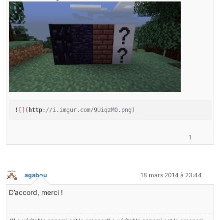
!
[]
(
http
:
//i.imgur.com/9UiqzM0.png)
1
agabou
18 mars 2014 à 23:44
Hors-ligne
D’accord, merci !