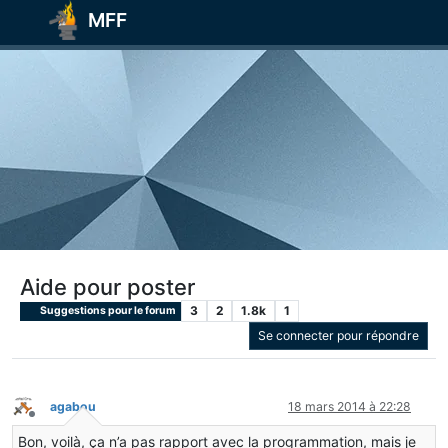
MFF
Aide pour poster
3
2
1.8k
1
Suggestions pour le forum
Se connecter pour répondre
agabou
18 mars 2014 à 22:28
Hors-ligne
Bon, voilà, ça n’a pas rapport avec la programmation, mais je