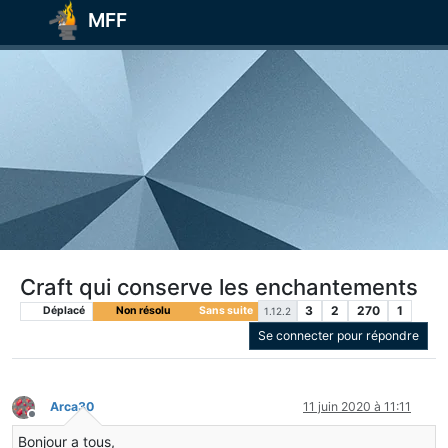
MFF
Craft qui conserve les enchantements
3
2
270
1
Déplacé
Non résolu
Sans suite
1.12.2
Se connecter pour répondre
Arca30
11 juin 2020 à 11:11
Hors-ligne
Bonjour a tous,