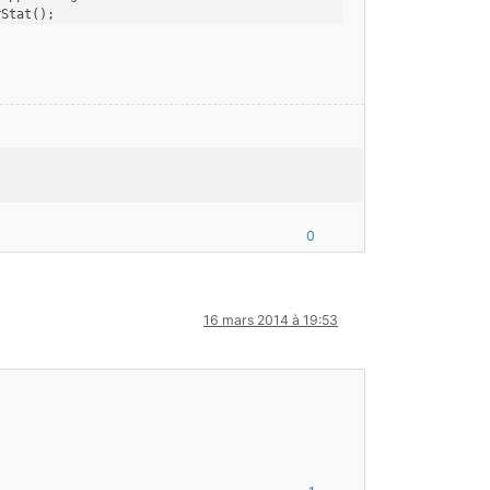
rStat();
dCarbon).registerStat();
setSpecial().registerStat();
0
16 mars 2014 à 19:53