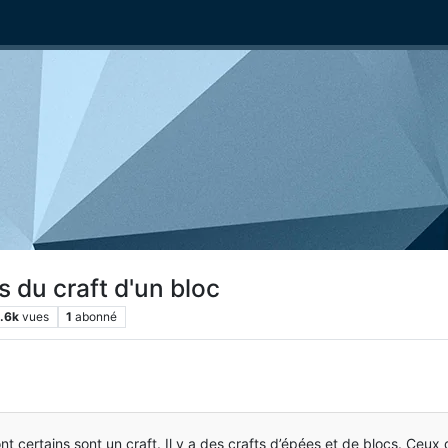
 du craft d'un bloc
1.6k
vues
1
abonné
t certains sont un craft. Il y a des crafts d’épées et de blocs. Ceu