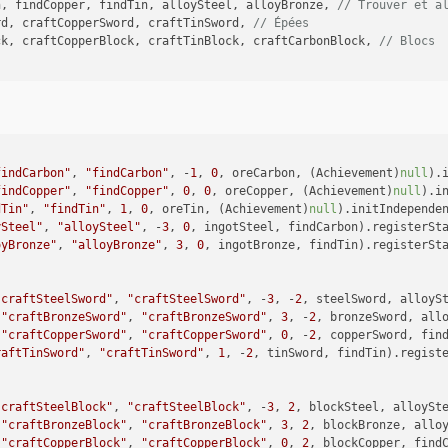
n, findCopper, findTin, alloySteel, alloyBronze, 
// Trouver et a
equals(ModTest.steelSword)) {
rd, craftCopperSword, craftTinSword, 
// Épées
SteelSword, 
1
);
ck, craftCopperBlock, craftTinBlock, craftCarbonBlock, 
// Blocs
equals(ModTest.bronzeSword)) {
BronzeSword, 
1
);
equals(ModTest.copperSword)) {
CopperSword, 
1
);
findCarbon"
, 
"findCarbon"
, -
1
, 
0
, oreCarbon, (Achievement)
null
).
equals(ModTest.tinSword)) {
findCopper"
, 
"findCopper"
, 
0
, 
0
, oreCopper, (Achievement)
null
).i
TinSword, 
1
);
dTin"
, 
"findTin"
, 
1
, 
0
, oreTin, (Achievement)
null
).initIndepende
ySteel"
, 
"alloySteel"
, -
3
, 
0
, ingotSteel, findCarbon).registerSt
oyBronze"
, 
"alloyBronze"
, 
3
, 
0
, ingotBronze, findTin).registerSt
equals(ModTest.blockSteel)) {
SteelBlock, 
1
);
"craftSteelSword"
, 
"craftSteelSword"
, -
3
, -
2
, steelSword, alloyS
equals(ModTest.blockBronze)) {
(
"craftBronzeSword"
, 
"craftBronzeSword"
, 
3
, -
2
, bronzeSword, all
BronzeBlock, 
1
);
(
"craftCopperSword"
, 
"craftCopperSword"
, 
0
, -
2
, copperSword, fin
raftTinSword"
, 
"craftTinSword"
, 
1
, -
2
, tinSword, findTin).regist
equals(ModTest.blockCopper)) {
CopperBlock, 
1
);
"craftSteelBlock"
, 
"craftSteelBlock"
, -
3
, 
2
, blockSteel, alloySt
equals(ModTest.blockTin)) {
(
"craftBronzeBlock"
, 
"craftBronzeBlock"
, 
3
, 
2
, blockBronze, allo
TinBlock, 
1
);
(
"craftCopperBlock"
, 
"craftCopperBlock"
, 
0
, 
2
, blockCopper, find