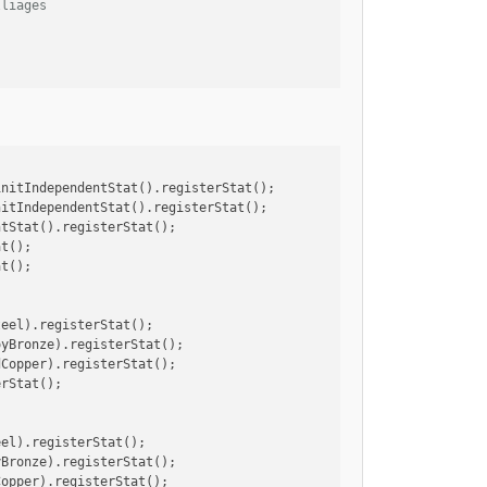
lliages
initIndependentStat().registerStat();
nitIndependentStat().registerStat();
ntStat().registerStat();
at();
at();
teel).registerStat();
oyBronze).registerStat();
dCopper).registerStat();
erStat();
eel).registerStat();
yBronze).registerStat();
Copper).registerStat();