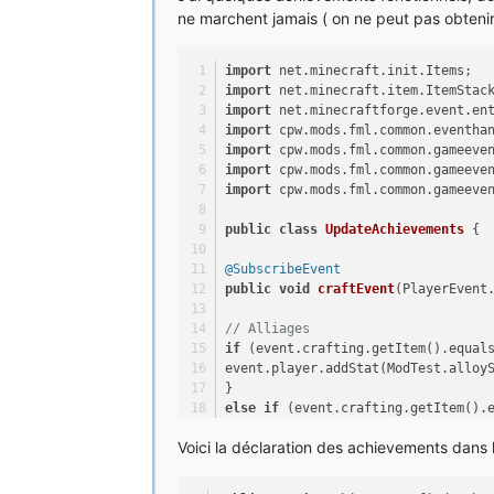
ne marchent jamais ( on ne peut pas obteni
import
 net.minecraft.init.Items;
import
 net.minecraft.item.ItemStac
import
 net.minecraftforge.event.en
import
 cpw.mods.fml.common.eventha
import
 cpw.mods.fml.common.gameeve
import
 cpw.mods.fml.common.gameeve
import
 cpw.mods.fml.common.gameeve
public
class
UpdateAchievements
 {
@SubscribeEvent
public
void
craftEvent
(PlayerEvent
// Alliages
if
 (event.crafting.getItem().equal
event.player.addStat(ModTest.alloy
}
else
if
 (event.crafting.getItem().
event.player.addStat(ModTest.alloy
Voici la déclaration des achievements dans l
}
// Épées