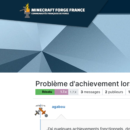
Problème d'achievement lors
3
messages
2
publieurs
Résolu
1.7.x
1.7.X
agabou
Hors-ligne
J’ai quelques achievements fonctionnels, don