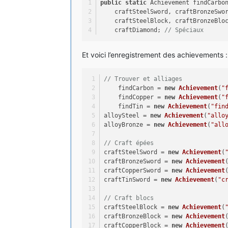
public
static
 Achievement findCarbo
else
if
 (event.crafting.getItem().
    craftSteelSword, craftBronzeSwo
event.player.addStat(ModTest.craft
    craftSteelBlock, craftBronzeBlo
}
    craftDiamond; 
// Spéciaux
else
if
 (event.crafting.getItem().
event.player.addStat(ModTest.craft
}
Et voici l’enregistrement des achievements :
else
if
 (event.crafting.getItem().
event.player.addStat(ModTest.craft
// Trouver et alliages
}
    findCarbon = 
new
Achievement
(
"
else
if
 (event.crafting.getItem().
    findCopper = 
new
Achievement
(
"
event.player.addStat(ModTest.craft
    findTin = 
new
Achievement
(
"fin
}
alloySteel = 
new
Achievement
(
"allo
// Blocs
alloyBronze = 
new
Achievement
(
"all
else
if
 (event.crafting.getItem().
event.player.addStat(ModTest.craft
// Craft épées
}
craftSteelSword = 
new
Achievement
(
else
if
 (event.crafting.getItem().
craftBronzeSword = 
new
Achievement
event.player.addStat(ModTest.craft
craftCopperSword = 
new
Achievement
}
craftTinSword = 
new
Achievement
(
"c
else
if
 (event.crafting.getItem().
event.player.addStat(ModTest.craft
// Craft blocs
}
craftSteelBlock = 
new
Achievement
(
else
if
 (event.crafting.getItem().
craftBronzeBlock = 
new
Achievement
event.player.addStat(ModTest.craft
craftCopperBlock = 
new
Achievement
}