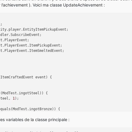
r l’achievement ). Voici ma classe UpdateAchievement :
k;
tity.player.EntityItemPickupEvent;
ndler.SubscribeEvent;
nt.PlayerEvent;
nt.PlayerEvent.ItemPickupEvent;
nt.PlayerEvent.ItemSmeltedEvent;
.ItemCraftedEvent event)
 {
s(ModTest.ingotSteel)) {
Steel, 
1
);
equals(ModTest.ingotBronze)) {
Bronze, 
1
);
es variables de la classe principale :