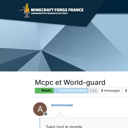
Mcpc et World-guard
3
messages
2
Résolu
Archives Cauldron
1.5.2
antoinnneee
A
Hors-ligne
Salut tout le monde,