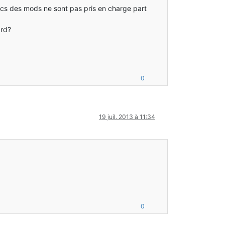
locs des mods ne sont pas pris en charge part
ard?
0
19 juil. 2013 à 11:34
0