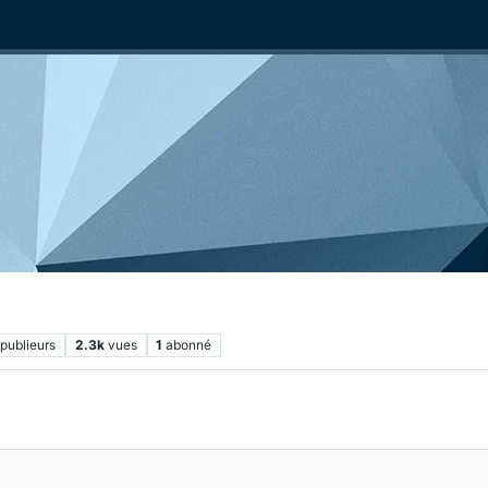
publieurs
2.3k
vues
1
abonné