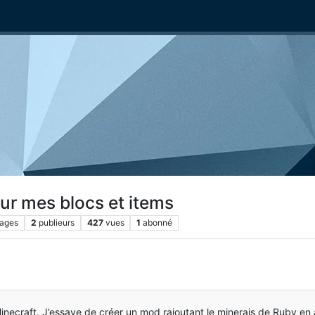
sur mes blocs et items
ages
2
publieurs
427
vues
1
abonné
Minecraft. J’essaye de créer un mod rajoutant le minerais de Ruby e