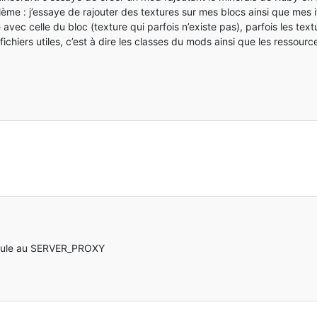
lème : j’essaye de rajouter des textures sur mes blocs ainsi que mes 
avec celle du bloc (texture qui parfois n’existe pas), parfois les textu
s fichiers utiles, c’est à dire les classes du mods ainsi que les ressourc
scule au SERVER_PROXY