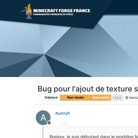
Bug pour l'ajout de texture 
3
mess
Déplacé
Non résolu
Sans suite
1.12.2
Asstryfi
A
Hors-ligne
Bonjour, je suis débutant dans le modding 