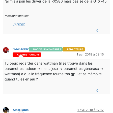
j’ai mis a jour les driver de la RX580 mais pas se de la GTX745
mes mod actulle:
JANOEO
0
robin4002
MODDEURS CONFIRMÉS
RÉDACTEURS
Hors-ligne
1 avr. 2018 à 09:15
ADMINISTRATEURS
Tu peux regarder dans wattman (il se trouve dans les
paramètres radeon -> menu jeux -> paramètres généraux ->
wattman) à quelle fréquence tourne ton gpu et sa mémoire
quand tu es en jeu ?
0
AlasDiablo
1 avr. 2018 à 17:17