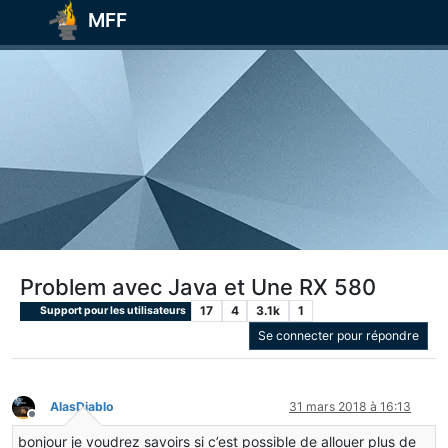
MFF
Problem avec Java et Une RX 580
17
4
3.1k
1
Support pour les utilisateurs
Se connecter pour répondre
AlasDiablo
31 mars 2018 à 16:13
Hors-ligne
bonjour je voudrez savoirs si c’est possible de allouer plus de