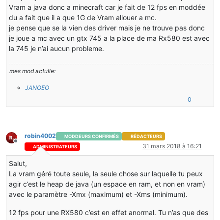
Vram a java donc a minecraft car je fait de 12 fps en moddée
du a fait que il a que 1G de Vram allouer a mc.
je pense que se la vien des driver mais je ne trouve pas donc
je joue a mc avec un gtx 745 a la place de ma Rx580 est avec
la 745 je n’ai aucun probleme.
mes mod actulle:
JANOEO
0
robin4002
MODDEURS CONFIRMÉS
RÉDACTEURS
Hors-ligne
31 mars 2018 à 16:21
ADMINISTRATEURS
Salut,
La vram géré toute seule, la seule chose sur laquelle tu peux
agir c’est le heap de java (un espace en ram, et non en vram)
avec le paramètre -Xmx (maximum) et -Xms (minimum).
12 fps pour une RX580 c’est en effet anormal. Tu n’as que des