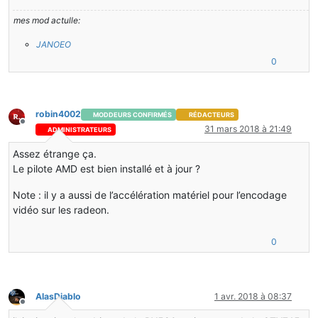
mes mod actulle:
JANOEO
0
robin4002
MODDEURS CONFIRMÉS
RÉDACTEURS
Hors-ligne
31 mars 2018 à 21:49
ADMINISTRATEURS
Assez étrange ça.
Le pilote AMD est bien installé et à jour ?
Note : il y a aussi de l’accélération matériel pour l’encodage
vidéo sur les radeon.
0
AlasDiablo
1 avr. 2018 à 08:37
Hors-ligne