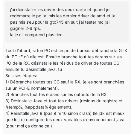
j’ai deinstaller les driver des deux carte et quand je
redémarre le pc j’ai mis les dernier driver de amd et j’ai
pas mis s’eu pour la gtx745 en suit j’ai tester mc j’ai
gagner 2-6 fps.
la je ni comprend plus rien.
Tout d’abord, si ton PC est un pc de bureau débranche la GTX
du PCI-E où elle est. Ensuite branche tout tes écrans sur les
I/O de la RX, désinstalle les résidus de driver de toutes CG
ensuite tu désinstalle java, tu
Suis ses étapes:
1) Débranche toutes tes CG sauf la RX. (elles sont branchées
sur un PCI-E normalement).
2) Branches tout tes écrans sur les outputs de la RX.
3) Désinstalle Java et tout tes drivers (résidus du registre et
%temp%, %appdata% également).
4) Réinstalle java 8 (pas 9 ni 10 sinon crash) (le jdk est mieux
que le jre) configure tes deux variables d’environnement java:
(pour moi ça donne ça:)