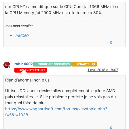
Hors-ligne
cur GPU-Z sa me dit que sur le GPU Core j’ai 1366 MHz et sur
la GPU Memory j’ai 2000 MHz est elle tourne a 80%
mes mod actulle:
JANOEO
0
robin4002
MODDEURS CONFIRMÉS
RÉDACTEURS
Hors-ligne
1 avr. 2018 à 18:07
ADMINISTRATEURS
Rien d’anormal non plus.
Utilises DDU pour désinstalles complètement le pilote AMD
puis réinstalles-le. Si le problème persiste je ne vois pas du
tout quoi faire de plus.
https://www.wagnardsoft.com/forums/viewtopic.php?
f=5&t=1038
0