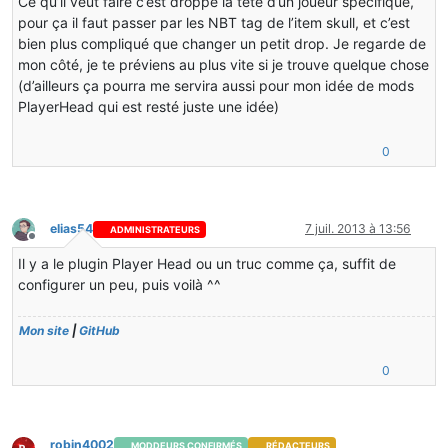
Ce qu’il veut faire c’est droppé la tête d’un joueur spécifique,
pour ça il faut passer par les NBT tag de l’item skull, et c’est
bien plus compliqué que changer un petit drop. Je regarde de
mon côté, je te préviens au plus vite si je trouve quelque chose
(d’ailleurs ça pourra me servira aussi pour mon idée de mods
PlayerHead qui est resté juste une idée)
0
elias54
7 juil. 2013 à 13:56
ADMINISTRATEURS
Hors-ligne
Il y a le plugin Player Head ou un truc comme ça, suffit de
configurer un peu, puis voilà ^^
Mon site
|
GitHub
0
robin4002
MODDEURS CONFIRMÉS
RÉDACTEURS