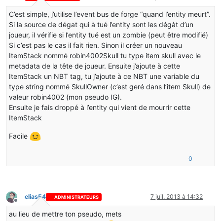
C’est simple, j’utilise l’event bus de forge “quand l’entity meurt”.
Si la source de dégat qui à tué l’entity sont les dégàt d’un
joueur, il vérifie si l’entity tué est un zombie (peut être modifié)
Si c’est pas le cas il fait rien. Sinon il créer un nouveau
ItemStack nommé robin4002Skull tu type item skull avec le
metadata de la tête de joueur. Ensuite j’ajoute à cette
ItemStack un NBT tag, tu j’ajoute à ce NBT une variable du
type string nommé SkullOwner (c’est geré dans l’item Skull) de
valeur robin4002 (mon pseudo IG).
Ensuite je fais droppé à l’entity qui vient de mourrir cette
ItemStack
Facile
0
elias54
7 juil. 2013 à 14:32
ADMINISTRATEURS
Hors-ligne
au lieu de mettre ton pseudo, mets