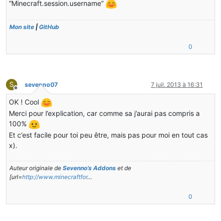
“Minecraft.session.username”
Mon site
|
GitHub
0
S
sevenno07
7 juil. 2013 à 16:31
Hors-ligne
OK ! Cool
Merci pour l’explication, car comme sa j’aurai pas compris a
100%
Et c’est facile pour toi peu être, mais pas pour moi en tout cas
x).
Auteur originale de
Sevenno’s Addons
et de
[url=
http://www.minecraftfor
…
0