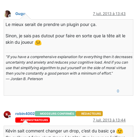
Gugu
7 juil. 2013 à 13:43
Hors-ligne
Le mieux serait de prendre un plugin pour ça.
Sinon, je sais pas dutout pour faire en sorte que la tête ait le
skin du joueur
“If you have a comprehensive explanation for everything then it decreases
uncertainty and anxiety and reduces your cognitive load. And if you can
use that simplifying algorithm to put yourself on the side of moral virtue
then you’re constantly a good person with a minimum of effort.”
― Jordan B. Peterson
0
robin4002
MODDEURS CONFIRMÉS
RÉDACTEURS
Hors-ligne
7 juil. 2013 à 13:44
ADMINISTRATEURS
Kévin sait comment changer un drop, c’est du basic ça