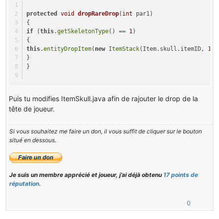
protected
void
dropRareDrop
(
int
 par1)
{
if
 (
this
.
getSkeletonType
() == 
1
)
{
this
.
entityDropItem
(
new
ItemStack
(Item.skull.itemID, 
1
, 
}
}
Puis tu modifies ItemSkull.java afin de rajouter le drop de la
tête de joueur.
Si vous souhaitez me faire un don, il vous suffit de cliquer sur le bouton
situé en dessous.
Je suis un membre apprécié et joueur, j’ai déjà obtenu
17 points de
réputation.
0