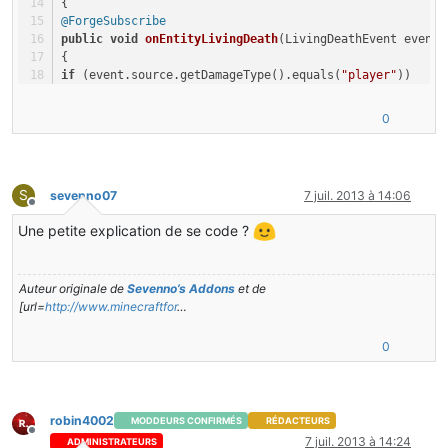
{
@ForgeSubscribe
public
void
onEntityLivingDeath
(LivingDeathEvent event)
{
if
 (event.source.getDamageType().equals(
"player"
))
{
if
 (event.entityLiving 
instanceof
 EntityZombie)
0
{
ItemStack
robin4002Skull
=
new
ItemStack
(Item.skull, 
1
,
robin4002Skull.setTagCompound(
new
NBTTagCompound
());
robin4002Skull.getTagCompound().setString(
"SkullOwner"
,
S
sevenno07
7 juil. 2013 à 14:06
event.entityLiving.entityDropItem(robin4002Skull, 
0.0F
)
Hors-ligne
}
Une petite explication de se code ?
}
}
Auteur originale de
Sevenno’s Addons
et de
}
[url=
http://www.minecraftfor
…
0
robin4002
MODDEURS CONFIRMÉS
RÉDACTEURS
Hors-ligne
7 juil. 2013 à 14:24
ADMINISTRATEURS