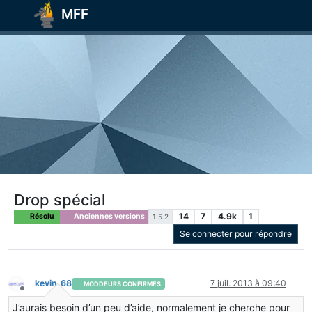
MFF
Drop spécial
14
7
4.9k
1
Résolu
Anciennes versions
1.5.2
Se connecter pour répondre
kevin_68
7 juil. 2013 à 09:40
MODDEURS CONFIRMÉS
Hors-ligne
J’aurais besoin d’un peu d’aide, normalement je cherche pour