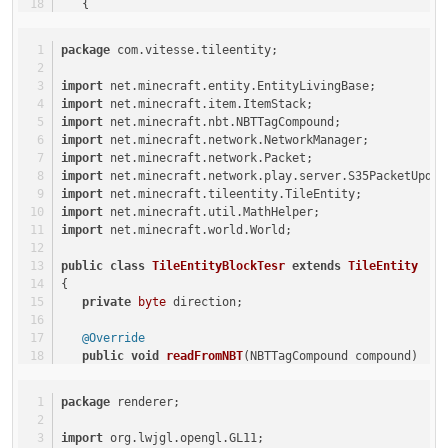
   {
       GL11.glPopMatrix();
super
(p_i45394_1_);
   }
   }
}
package
 com.vitesse.tileentity;
@Override
import
 net.minecraft.entity.EntityLivingBase;
public
 TileEntity 
createTileEntity
(World world, 
int
 
import
 net.minecraft.item.ItemStack;
   {
import
 net.minecraft.nbt.NBTTagCompound;
return
new
TileEntityBlockTesr
();
import
 net.minecraft.network.NetworkManager;
   }
import
 net.minecraft.network.Packet;
import
 net.minecraft.network.play.server.S35PacketUpdat
@Override
import
 net.minecraft.tileentity.TileEntity;
public
boolean
hasTileEntity
(
int
 metadata)
import
 net.minecraft.util.MathHelper;
   {
import
 net.minecraft.world.World;
return
true
;
   }
public
class
TileEntityBlockTesr
extends
TileEntity
{
public
boolean
isOpaqueCube
()
private
byte
 direction;
   {
return
false
;
@Override
   }
public
void
readFromNBT
(NBTTagCompound compound)
   {
public
boolean
renderAsNormalBlock
()
super
.readFromNBT(compound);
   {
package
 renderer;
this
.direction = compound.getByte(
"Direction"
);
return
false
;
   }
   }
import
 org.lwjgl.opengl.GL11;