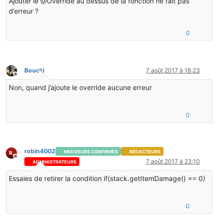
Ajouter le @Override au dessus de la fonction ne fait pas
d’erreur ?
0
Boucki
7 août 2017 à 18:23
Hors-ligne
Non, quand j’ajoute le override aucune erreur
0
robin4002
MODDEURS CONFIRMÉS
RÉDACTEURS
Hors-ligne
7 août 2017 à 23:10
ADMINISTRATEURS
Essaies de retirer la condition if(stack.getItemDamage() == 0)
0