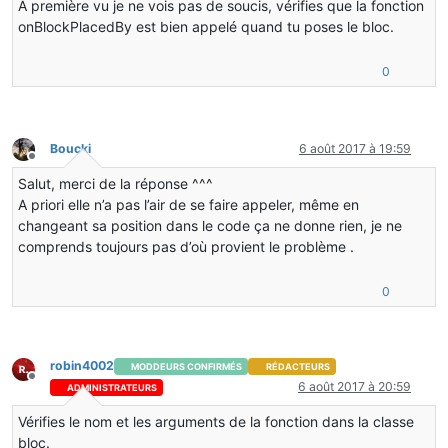
À première vu je ne vois pas de soucis, vérifies que la fonction
   }
   {
onBlockPlacedBy est bien appelé quand tu poses le bloc.
this
.readFromNBT(pkt.func_148857_g());
@Override
this
.worldObj.markBlockRangeForRenderUpdate(
this
public
boolean
renderWorldBlock
(IBlockAccess world, 
0
   }
   {
return
false
;
public
 TileEntity 
createTileEntity
(World world, 
int
 
   }
   {
return
new
TileEntityBlockTesr
();
Boucki
6 août 2017 à 19:59
@Override
   }
Hors-ligne
public
boolean
shouldRender3DInInventory
(
int
 modelId
}
Salut, merci de la réponse ^^^
   {
A priori elle n’a pas l’air de se faire appeler, même en
return
true
;
changeant sa position dans le code ça ne donne rien, je ne
   }
comprends toujours pas d’où provient le problème .
@Override
public
int
getRenderId
()
0
   {
return
 ClientProxy.renderTesr;
   }
}
robin4002
MODDEURS CONFIRMÉS
RÉDACTEURS
Hors-ligne
6 août 2017 à 20:59
ADMINISTRATEURS
Vérifies le nom et les arguments de la fonction dans la classe
bloc.