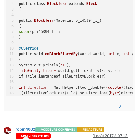
public
class
BlockTesr
extends
Block
{
public
BlockTesr
(Material p_i45394_1_)
{
super
(p_i45394_1_);
}
@Override
public
void
onBlockPlacedBy
(World world, 
int
 x, 
int
 y, 
{
System.out.println(
"1"
);
TileEntity
tile
=
 world.getTileEntity(x, y, z);
if
 (tile 
instanceof
 TileEntityBlockTesr)
{
int
direction
=
 MathHelper.floor_double((
double
)(living
((TileEntityBlockTesr)tile).setDirection((
byte
)directio
System.out.println(
"2"
);
}
0
}
@Override
public
 TileEntity 
createTileEntity
(World world, 
int
 met
robin4002
MODDEURS CONFIRMÉS
RÉDACTEURS
{
Hors-ligne
9 août 2017 à 07:13
ADMINISTRATEURS
return
new
TileEntityBlockTesr
();