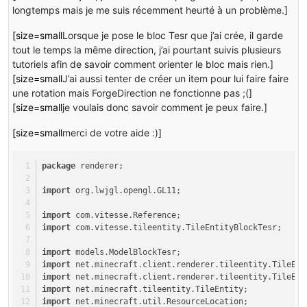
longtemps mais je me suis récemment heurté à un problème.]
[size=small
Lorsque je pose le bloc Tesr que j’ai crée, il garde
tout le temps la même direction, j’ai pourtant suivis plusieurs
tutoriels afin de savoir comment orienter le bloc mais rien.]
[size=small
J’ai aussi tenter de créer un item pour lui faire faire
une rotation mais ForgeDirection ne fonctionne pas ;(]
[size=small
je voulais donc savoir comment je peux faire.]
[size=small
merci de votre aide :)]
package
 renderer;
import
 org.lwjgl.opengl.GL11;
import
 com.vitesse.Reference;
import
 com.vitesse.tileentity.TileEntityBlockTesr;
import
 models.ModelBlockTesr;
import
 net.minecraft.client.renderer.tileentity.TileEnt
import
 net.minecraft.client.renderer.tileentity.TileEnt
import
 net.minecraft.tileentity.TileEntity;
import
 net.minecraft.util.ResourceLocation;