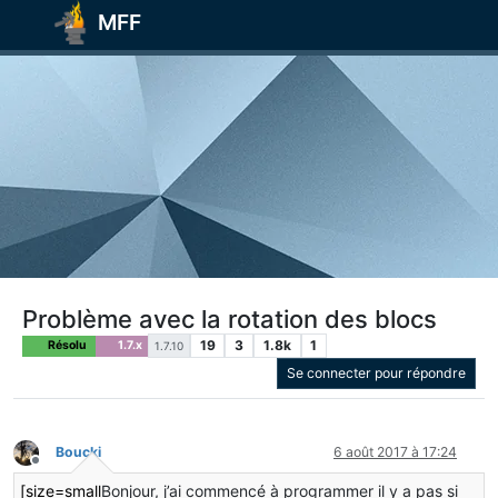
MFF
Problème avec la rotation des blocs
19
3
1.8k
1
Résolu
1.7.x
1.7.10
Se connecter pour répondre
Boucki
6 août 2017 à 17:24
Hors-ligne
[size=small
Bonjour, j’ai commencé à programmer il y a pas si