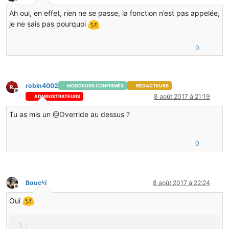
Hors-ligne
Ah oui, en effet, rien ne se passe, la fonction n’est pas appelée,
je ne sais pas pourquoi
0
robin4002
MODDEURS CONFIRMÉS
RÉDACTEURS
Hors-ligne
8 août 2017 à 21:19
ADMINISTRATEURS
Tu as mis un @Override au dessus ?
0
Boucki
8 août 2017 à 22:24
Hors-ligne
Oui