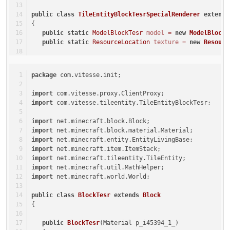
public
class
TileEntityBlockTesrSpecialRenderer
extends
{
public
static
ModelBlockTesr
model
=
new
ModelBlockT
public
static
ResourceLocation
texture
=
new
Resourc
public
void
renderTileEntity
()
   {
package
 com.vitesse.init;
this
.func_147497_a(TileEntityRendererDispatcher.
   }
import
 com.vitesse.proxy.ClientProxy;
import
 com.vitesse.tileentity.TileEntityBlockTesr;
@Override
public
void
renderTileEntityAt
(TileEntity entity, 
do
import
 net.minecraft.block.Block;
   {
import
 net.minecraft.block.material.Material;
this
.renderTileEntityBlockTesrAt((TileEntityBloc
import
 net.minecraft.entity.EntityLivingBase;
   }
import
 net.minecraft.item.ItemStack;
import
 net.minecraft.tileentity.TileEntity;
private
void
renderTileEntityBlockTesrAt
(TileEntityB
import
 net.minecraft.util.MathHelper;
   {
import
 net.minecraft.world.World;
       GL11.glPushMatrix();
       GL11.glTranslated(x - -
1D
, y + 
0D
, z + 
0D
);
public
class
BlockTesr
extends
Block
       GL11.glRotatef(
180F
, 
0F
, 
0F
, 
1F
);
{
       GL11.glRotatef(
90F
 * tile.getDirection(), 
0F
, 
1F
this
.bindTexture(texture);
public
BlockTesr
(Material p_i45394_1_)
       model.renderAll();