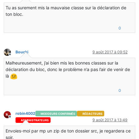
}
Tu as surement mis la mauvaise classe sur la déclaration de
ton bloc.
@Override
public
boolean
hasTileEntity
(
int
 metadata)
{
0
return
true
;
}
public
boolean
isOpaqueCube
()
Boucki
9 août 2017 à 09:52
{
Hors-ligne
return
false
;
Malheureusement, j’ai bien mis les bonnes classes sur la
}
déclaration du bloc, donc le problème n’a pas l’air de venir de
là
public
boolean
renderAsNormalBlock
()
{
return
false
;
0
}
public
int
getRenderType
()
{
robin4002
MODDEURS CONFIRMÉS
RÉDACTEURS
return
 ClientProxy.renderTesr;
Hors-ligne
9 août 2017 à 13:49
ADMINISTRATEURS
}
}
Envoies-moi par mp un zip de ton dossier src, je regardera ce
soir.