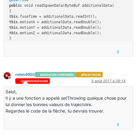
@Override
public
 void readSpawnData(ByteBuf additionalData)

this
this
this
this
.motionZ = additionalData.readDouble();

}

0
robin4002
MODDEURS CONFIRMÉS
RÉDACTEURS
Hors-ligne
3 août 2017 à 09:14
ADMINISTRATEURS
Salut,
Il y a une fonction a appelé setThrowing quelque chose pour
lui donner les bonnes valeurs de trajectoire.
Regardes le code de la flèche, tu devrais trouver.
0