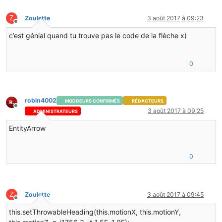
Z
Zoulette
3 août 2017 à 09:23
Hors-ligne
c’est génial quand tu trouve pas le code de la flèche x)
0
robin4002
MODDEURS CONFIRMÉS
RÉDACTEURS
Hors-ligne
3 août 2017 à 09:25
ADMINISTRATEURS
EntityArrow
0
Z
Zoulette
3 août 2017 à 09:45
Hors-ligne
this.setThrowableHeading(this.motionX, this.motionY,