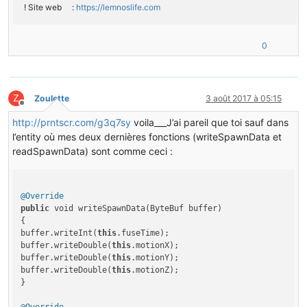
! Site web :
https://lemnoslife.com
0
Z
Zoulette
3 août 2017 à 05:15
Hors-ligne
http://prntscr.com/g3q7sy
voila___J’ai pareil que toi sauf dans
l’entity où mes deux dernières fonctions (writeSpawnData et
readSpawnData) sont comme ceci :
@Override
public
 void writeSpawnData(ByteBuf buffer)

{

buffer.writeInt(
this
.fuseTime);

buffer.writeDouble(
this
.motionX);

buffer.writeDouble(
this
.motionY);

buffer.writeDouble(
this
.motionZ);

}
