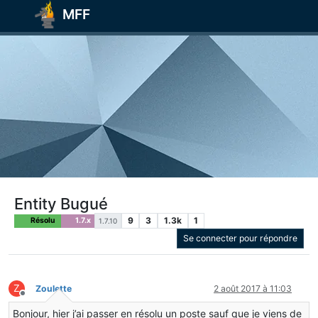
MFF
Entity Bugué
9
3
1.3k
1
Résolu
1.7.x
1.7.10
Se connecter pour répondre
Z
Zoulette
2 août 2017 à 11:03
Hors-ligne
Bonjour, hier j’ai passer en résolu un poste sauf que je viens de