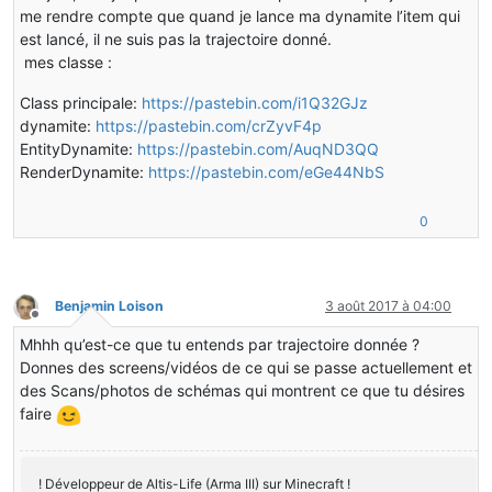
me rendre compte que quand je lance ma dynamite l’item qui
est lancé, il ne suis pas la trajectoire donné.
mes classe :
Class principale:
https://pastebin.com/i1Q32GJz
dynamite:
https://pastebin.com/crZyvF4p
EntityDynamite:
https://pastebin.com/AuqND3QQ
RenderDynamite:
https://pastebin.com/eGe44NbS
0
Benjamin Loison
3 août 2017 à 04:00
Hors-ligne
Mhhh qu’est-ce que tu entends par trajectoire donnée ?
Donnes des screens/vidéos de ce qui se passe actuellement et
des Scans/photos de schémas qui montrent ce que tu désires
faire
! Développeur de Altis-Life (Arma III) sur Minecraft !