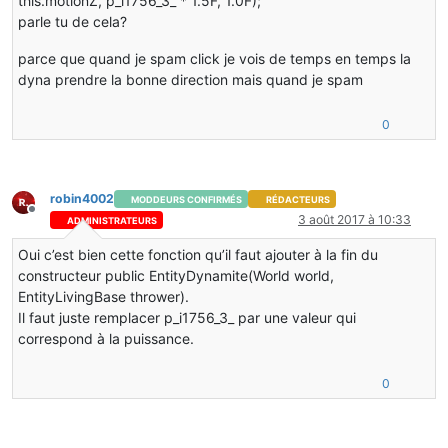
this.motionZ, p_i1756_3_ * 1.5F, 1.0F);
parle tu de cela?
parce que quand je spam click je vois de temps en temps la
dyna prendre la bonne direction mais quand je spam
0
robin4002
MODDEURS CONFIRMÉS
RÉDACTEURS
Hors-ligne
3 août 2017 à 10:33
ADMINISTRATEURS
Oui c’est bien cette fonction qu’il faut ajouter à la fin du
constructeur public EntityDynamite(World world,
EntityLivingBase thrower).
Il faut juste remplacer p_i1756_3_ par une valeur qui
correspond à la puissance.
0