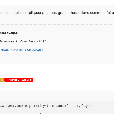
 elle me semble compliquée pour pas grand chose, donc comment faire 
 sera sympa’
er tous seul. -Victor Hugo- 2017
CraftStudio dans Minecraft !
RS
ADMINISTRATEURS
 && event.source.getEntity() 
instanceof
 EntityPlayer)