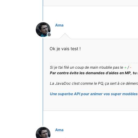
Ama
Hors-ligne
Ok je vais test !
Si je t’ai filé un coup de main n’oublie pas le
+
/
-
Par contre évite les demandes d’aides en MP, tu
La JavaDoc c’est comme le PQ, ça sert à ce démerd
Une superbe API pour animer vos super modèles 
Ama