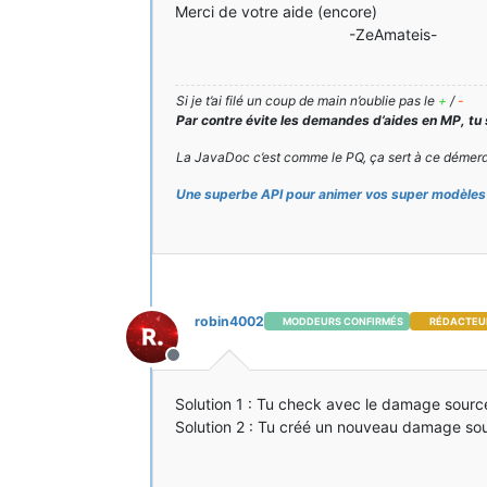
Merci de votre aide (encore)
-ZeAmateis-
Si je t’ai filé un coup de main n’oublie pas le
+
/
-
Par contre évite les demandes d’aides en MP, tu
La JavaDoc c’est comme le PQ, ça sert à ce démerd
Une superbe API pour animer vos super modèles 
robin4002
MODDEURS CONFIRMÉS
RÉDACTEU
Hors-ligne
Solution 1 : Tu check avec le damage source s
Solution 2 : Tu créé un nouveau damage sour