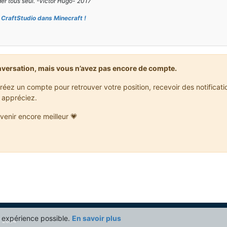
er tous seul. -Victor Hugo- 2017
CraftStudio dans Minecraft !
nversation, mais vous n’avez pas encore de compte.
réez un compte pour retrouver votre position, recevoir des notificat
 appréciez.
venir encore meilleur 💗
re expérience possible.
En savoir plus
 2024