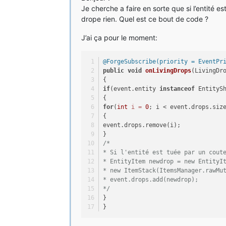
Je cherche a faire en sorte que si l’entité e
drope rien. Quel est ce bout de code ?
J’ai ça pour le moment:
@ForgeSubscribe(priority = EventPr
public
void
onLivingDrops
(LivingDr
{
if
(event.entity 
instanceof
 EntityS
{
for
(
int
i
=
0
; i < event.drops.siz
{
event.drops.remove(i);
}
/*
* Si l'entité est tuée par un cout
* EntityItem newdrop = new EntityI
* new ItemStack(ItemsManager.rawMu
* event.drops.add(newdrop);
*/
}
}