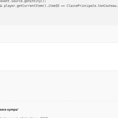
)event.source.getEntity();
&& player.getCurrentItem().itemID == ClassePrincipale.tonCouteau
 sera sympa’