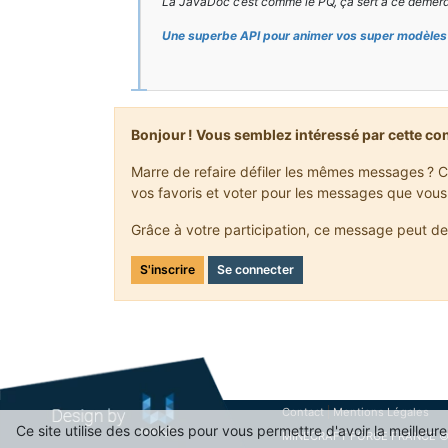
La JavaDoc c’est comme le PQ, ça sert à ce démerd
Une superbe API pour animer vos super modèles 
Bonjour ! Vous semblez intéressé par cette co
Marre de refaire défiler les mêmes messages ? C
vos favoris et voter pour les messages que vous
Grâce à votre participation, ce message peut de
S'inscrire
Se connecter
Contact
Mentions Légales
Ce site utilise des cookies pour vous permettre d'avoir la meilleu
MINECRAFT FORGE FRANCE ©