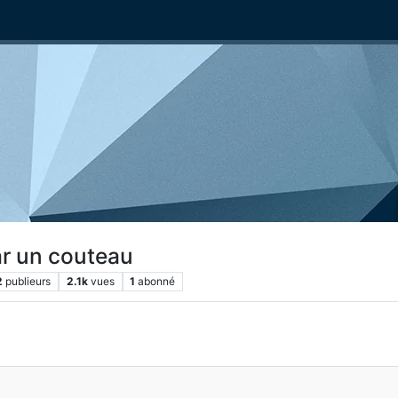
ar un couteau
2
publieurs
2.1k
vues
1
abonné