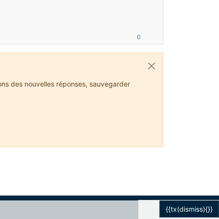
0
ions des nouvelles réponses, sauvegarder
{{tx(dismiss){}}
1 / 1
Powered by
NodeBB