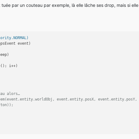
st tuée par un couteau par exemple, là elle lâche ses drop, mais si ell
iority.NORMAL)
opsEvent event)
heep)
e(); i++)
eau alors…
tem(event.entity.worldObj, event.entity.posX, event.entity.posY,
tton));