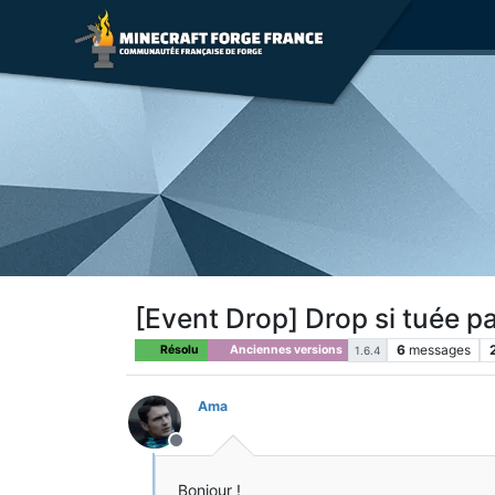
[Event Drop] Drop si tuée p
6
messages
Résolu
Anciennes versions
1.6.4
Ama
Hors-ligne
Bonjour !