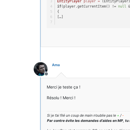
EntityPlayer
player
=
 (EntityPlayer
if
(player.getCurrentItem() != 
null
 
{
[…]
Ama
Hors-ligne
Merci je teste ça !
Résolu ! Merci !
Si je t’ai filé un coup de main n’oublie pas le
+
/
-
Par contre évite les demandes d’aides en MP, tu