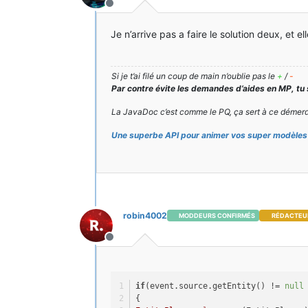
Hors-ligne
Je n’arrive pas a faire le solution deux, et
Si je t’ai filé un coup de main n’oublie pas le
+
/
-
Par contre évite les demandes d’aides en MP, tu
La JavaDoc c’est comme le PQ, ça sert à ce démerd
Une superbe API pour animer vos super modèles 
robin4002
MODDEURS CONFIRMÉS
RÉDACTEU
Hors-ligne
if
(event.source.getEntity() != 
null
{