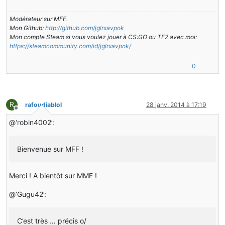
Modérateur sur MFF.
Mon Github:
http://github.com/jglrxavpok
Mon compte Steam si vous voulez jouer à CS:GO ou TF2 avec moi:
https://steamcommunity.com/id/jglrxavpok/
0
R
rafoudiablol
28 janv. 2014 à 17:19
Hors-ligne
@‘robin4002’:
Bienvenue sur MFF !
Merci ! A bientôt sur MMF !
@‘Gugu42’:
C’est très … précis o/