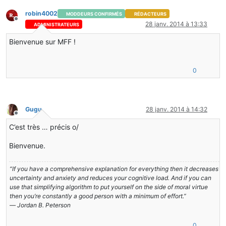
robin4002
MODDEURS CONFIRMÉS
RÉDACTEURS
Hors-ligne
28 janv. 2014 à 13:33
ADMINISTRATEURS
Bienvenue sur MFF !
0
Gugu
28 janv. 2014 à 14:32
Hors-ligne
C’est très … précis o/
Bienvenue.
“If you have a comprehensive explanation for everything then it decreases
uncertainty and anxiety and reduces your cognitive load. And if you can
use that simplifying algorithm to put yourself on the side of moral virtue
then you’re constantly a good person with a minimum of effort.”
― Jordan B. Peterson
0