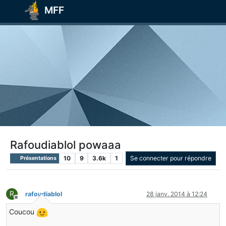
MFF
Rafoudiablol powaaa
10
9
3.6k
1
Se connecter pour répondre
Présentations
R
rafoudiablol
28 janv. 2014 à 12:24
Hors-ligne
Coucou