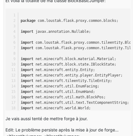
Et voilà la totalité de ma classe BlockBasicJumper:
package
 com.loustak.flask.proxy.common.blocks;
import
 javax.annotation.Nullable;
import
 com.loustak.flask.proxy.common.tileentity.Block
import
 com.loustak.flask.proxy.common.tileentity.TileE
import
 net.minecraft.block.material.Material;
import
 net.minecraft.block.state.IBlockState;
import
 net.minecraft.entity.Entity;
import
 net.minecraft.entity.player.EntityPlayer;
import
 net.minecraft.tileentity.TileEntity;
import
 net.minecraft.util.EnumFacing;
import
 net.minecraft.util.EnumHand;
import
 net.minecraft.util.math.BlockPos;
import
 net.minecraft.util.text.TextComponentString;
import
 net.minecraft.world.World;
Je vais aussi tenté de mettre forge à jour.
public
class
BlockBasicJumper
extends
BlockTileEntity
 
Edit: Le problème persiste après la mise à jour de forge…
public
BlockBasicJumper
()
 {
super
(Material.IRON, 
"basic_jumper"
);