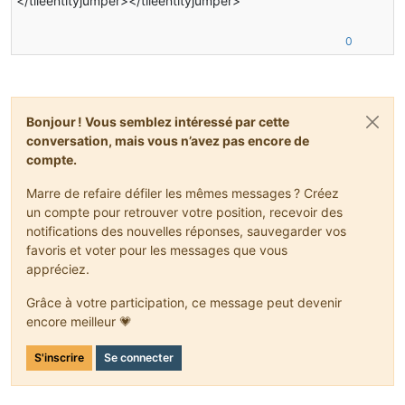
</tileentityjumper></tileentityjumper>
    setHardness(
1.0f
);
    setResistance(
10.0F
);
0
}
@Override
public
void
onEntityWalk
(World world, BlockPos pos, En
// Make the entity jump
Bonjour ! Vous semblez intéressé par cette
if
 (!world.isRemote) {
conversation, mais vous n’avez pas encore de
TileEntity
tile
=
 getTileEntity(world, pos);
compte.
if
 (tile 
instanceof
 TileEntityJumper) {
Marre de refaire défiler les mêmes messages ? Créez
TileEntityJumper
tileJumper
=
 (TileEntityJ
un compte pour retrouver votre position, recevoir des
            entity.motionY += tileJumper.getJump();
notifications des nouvelles réponses, sauvegarder vos
            System.out.println(tileJumper.getJump());
favoris et voter pour les messages que vous
appréciez.
            System.out.println(entity);
        }
Grâce à votre participation, ce message peut devenir
    }
encore meilleur 💗
}
@Override
S'inscrire
Se connecter
public
void
onFallenUpon
(World worldIn, BlockPos pos, 
// Remove fall damage
    entityIn.fall(fallDistance, 
0.0F
);