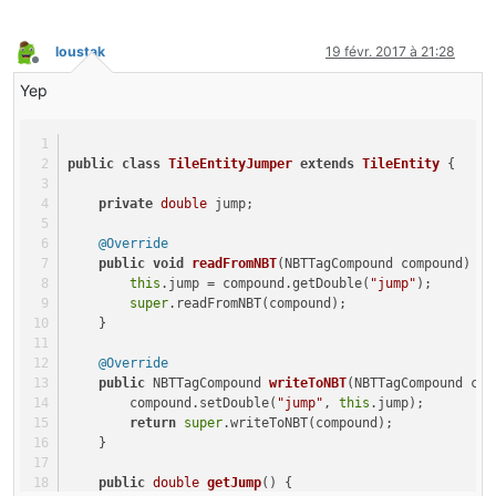
loustak
19 févr. 2017 à 21:28
Hors-ligne
Yep
public
class
TileEntityJumper
extends
TileEntity
 {
private
double
 jump;
@Override
public
void
readFromNBT
(NBTTagCompound compound)
 {
this
.jump = compound.getDouble(
"jump"
);
super
.readFromNBT(compound);
    }
@Override
public
 NBTTagCompound 
writeToNBT
(NBTTagCompound com
        compound.setDouble(
"jump"
, 
this
.jump);
return
super
.writeToNBT(compound);
    }
public
double
getJump
()
 {