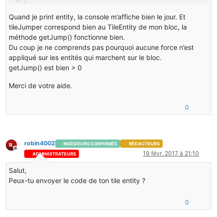
Quand je print entity, la console m’affiche bien le jour. Et
tileJumper correspond bien au TileEntity de mon bloc, la
méthode getJump() fonctionne bien.
Du coup je ne comprends pas pourquoi aucune force n’est
appliqué sur les entités qui marchent sur le bloc.
getJump() est bien > 0
Merci de votre aide.
0
robin4002
MODDEURS CONFIRMÉS
RÉDACTEURS
Hors-ligne
19 févr. 2017 à 21:10
ADMINISTRATEURS
Salut,
Peux-tu envoyer le code de ton tile entity ?
0