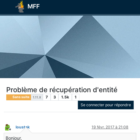
MFF
Problème de récupération d'entité
7
3
1.5k
1
Sans suite
1.11.X
Se connecter pour répondre
loustak
19 févr. 2017 à 21:08
Hors-ligne
Bonjour,