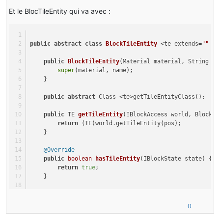
return
this
.jump;
Et le BlocTileEntity qui va avec :
    }
public
void
increaseJump
()
 {
this
.jump++;
public
abstract
class
BlockTileEntity
 <te extends=
""
 ti
        markDirty();
    }
public
BlockTileEntity
(Material material, String na
super
(material, name);
public
void
decreaseJump
()
 {
    }
this
.jump–;
        markDirty();
public
abstract
 Class <te>getTileEntityClass();
    }
}
public
 TE 
getTileEntity
(IBlockAccess world, BlockPo
return
 (TE)world.getTileEntity(pos);
    }
@Override
public
boolean
hasTileEntity
(IBlockState state)
 {
return
true
;
    }
@Nullable
@Override
0
public
abstract
 TE 
createTileEntity
(World world, IB