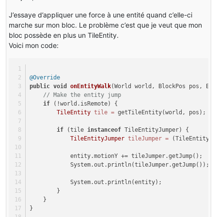
J’essaye d’appliquer une force à une entité quand c’elle-ci
marche sur mon bloc. Le problème c’est que je veut que mon
bloc possède en plus un TileEntity.
Voici mon code:
@Override
public
void
onEntityWalk
(World world, BlockPos pos, Ent
// Make the entity jump
if
 (!world.isRemote) {
TileEntity
tile
=
 getTileEntity(world, pos);
if
 (tile 
instanceof
 TileEntityJumper) {
TileEntityJumper
tileJumper
=
 (TileEntityJu
            entity.motionY += tileJumper.getJump();
            System.out.println(tileJumper.getJump());
            System.out.println(entity);
        }
    }
}