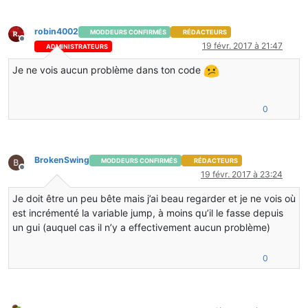
}
robin4002
MODDEURS CONFIRMÉS
RÉDACTEURS
```</te></te>
Hors-ligne
19 févr. 2017 à 21:47
ADMINISTRATEURS
Je ne vois aucun problème dans ton code
0
BrokenSwing
MODDEURS CONFIRMÉS
RÉDACTEURS
Hors-ligne
19 févr. 2017 à 23:24
Je doit être un peu bête mais j’ai beau regarder et je ne vois où
est incrémenté la variable jump, à moins qu’il le fasse depuis
un gui (auquel cas il n’y a effectivement aucun problème)
0