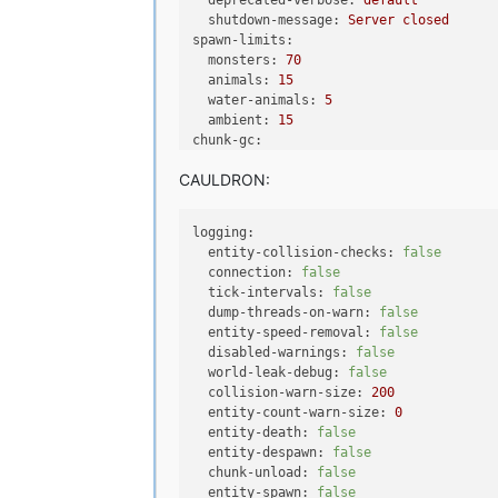
deprecated-verbose:
default
shutdown-message:
Server
closed
spawn-limits:
monsters:
70
animals:
15
water-animals:
5
ambient:
15
chunk-gc:
enabled:
false
CAULDRON:
period-in-ticks:
600
load-threshold:
0
ticks-per:
logging:
animal-spawns:
400
entity-collision-checks:
false
monster-spawns:
1
connection:
false
autosave:
6000
tick-intervals:
false
auto-updater:
dump-threads-on-warn:
false
enabled:
false
entity-speed-removal:
false
on-broken:
disabled-warnings:
false
-
warn-console
world-leak-debug:
false
-
warn-ops
collision-warn-size:
200
on-update:
entity-count-warn-size:
0
-
warn-console
entity-death:
false
-
warn-ops
entity-despawn:
false
preferred-channel:
rb
chunk-unload:
false
host:
dl.bukkit.org
entity-spawn:
false