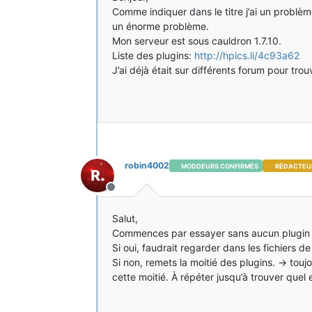
Comme indiquer dans le titre j’ai un problè
un énorme problème.
Mon serveur est sous cauldron 1.7.10.
Liste des plugins:
http://hpics.li/4c93a62
J’ai déjà était sur différents forum pour tr
robin4002
MODDEURS CONFIRMÉS
RÉDACTEU
Hors-ligne
Salut,
Commences par essayer sans aucun plugin et
Si oui, faudrait regarder dans les fichiers de
Si non, remets la moitié des plugins. -> touj
cette moitié. À répéter jusqu’à trouver quel