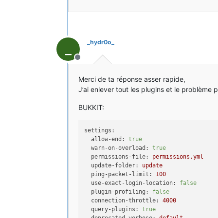
_hydr0o_
_
Hors-ligne
Merci de ta réponse asser rapide,
J’ai enlever tout les plugins et le problème 
BUKKIT:
settings:
allow-end:
true
warn-on-overload:
true
permissions-file:
permissions.yml
update-folder:
update
ping-packet-limit:
100
use-exact-login-location:
false
plugin-profiling:
false
connection-throttle:
4000
query-plugins:
true