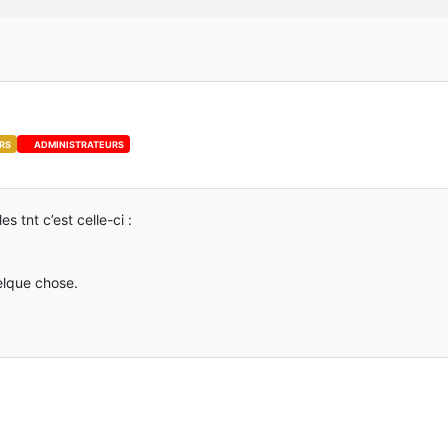
RS
ADMINISTRATEURS
s tnt c’est celle-ci :
elque chose.
this
server!
e
"/help"
for
help.