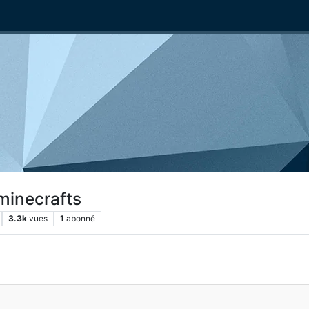
 minecrafts
3.3k
vues
1
abonné