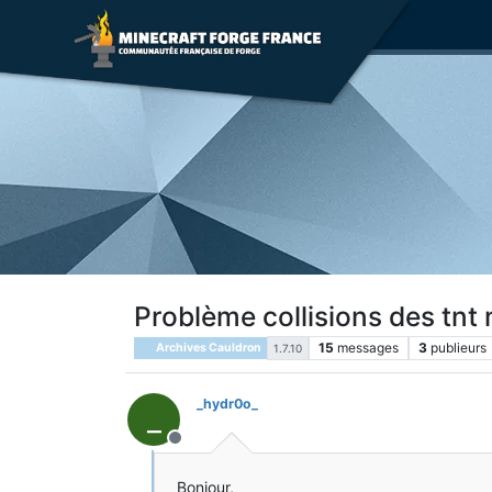
Problème collisions des tnt
15
messages
3
publieurs
Archives Cauldron
1.7.10
_hydr0o_
_
Hors-ligne
Bonjour,