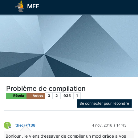
MFF
Problème de compilation
3
2
935
1
Résolu
Autres
Se connecter pour répondre
T
thecraft38
4 nov. 2016 à 14:43
Hors-ligne
Bonjour , je viens d’essayer de compiler un mod grâce a vos