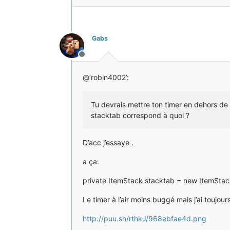
Gabs
Hors-ligne
@‘robin4002’:
Tu devrais mettre ton timer en dehors de 
stacktab correspond à quoi ?
D’acc j’essaye .
a ça:
private ItemStack stacktab = new ItemStac
Le timer à l’air moins buggé mais j’ai toujou
http://puu.sh/rthkJ/968ebfae4d.png