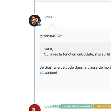
Gabs
Hors-ligne
@‘robin4002’:
Salut,
Oui avec la fonction onUpdate, il te suffit
Je dois faire ce code dans la classe de mon 
setcontent
robin4002
MODDEURS CONFIRMÉS
RÉDACTEU