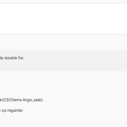
la double for.
k(CSCItems.linge_sale);
rs ça regarde: