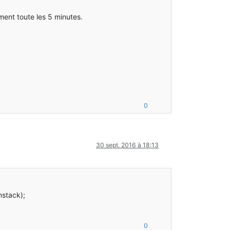
ement toute les 5 minutes.
0
30 sept. 2016 à 18:13
mstack);
0