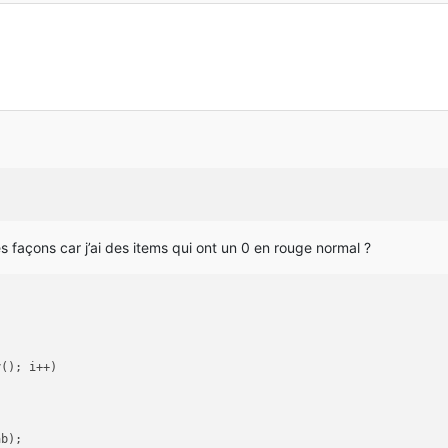
es façons car j’ai des items qui ont un 0 en rouge normal ?
y(); i++)
ab);