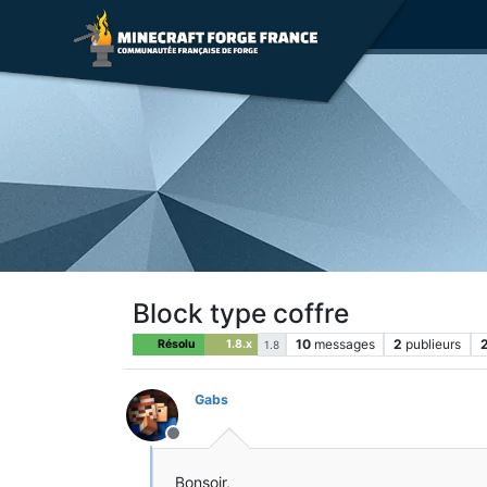
Block type coffre
10
messages
2
publieurs
Résolu
1.8.x
1.8
Gabs
Hors-ligne
Bonsoir,