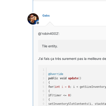
Gabs
Hors-ligne
@‘robin4002’:
Tile entity.
J’ai fais ça très surement pas la meilleure d
@Override
public
void
update
()
{
for
(
int
i
=
0
; i < getSizeInventor
{
if
(timer <= 
0
)
{
setInventorySlotContents(i, stackt