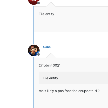
Hors-ligne
Tile entity.
Gabs
Hors-ligne
@‘robin4002’:
Tile entity.
mais il n’y a pas fonction onupdate si ?