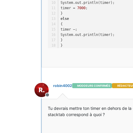
System.out.println(timer);
timer = 
7000
;
}
else
{
timer –;
System.out.println(timer);
}
}
}
robin4002
MODDEURS CONFIRMÉS
RÉDACTEU
Hors-ligne
Tu devrais mettre ton timer en dehors de la 
stacktab correspond à quoi ?