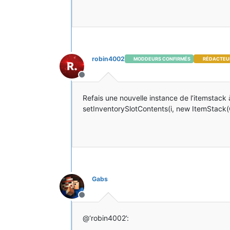
robin4002
MODDEURS CONFIRMÉS
RÉDACTEU
Hors-ligne
Refais une nouvelle instance de l’itemstack 
setInventorySlotContents(i, new ItemStack(
Gabs
Hors-ligne
@‘robin4002’: