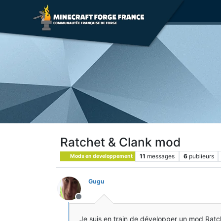
Ratchet & Clank mod
11
messages
6
publieurs
Mods en developpement
Gugu
Hors-ligne
Je suis en train de développer un mod Ratche