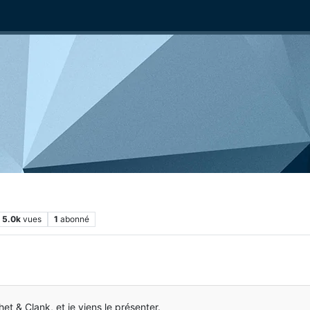
5.0k
vues
1
abonné
t & Clank, et je viens le présenter.