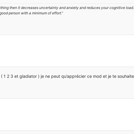
hing then it decreases uncertainty and anxiety and reduces your cognitive load. A
 good person with a minimum of effort.”
 1 2 3 et gladiator ) je ne peut qu’apprécier ce mod et je te souhai