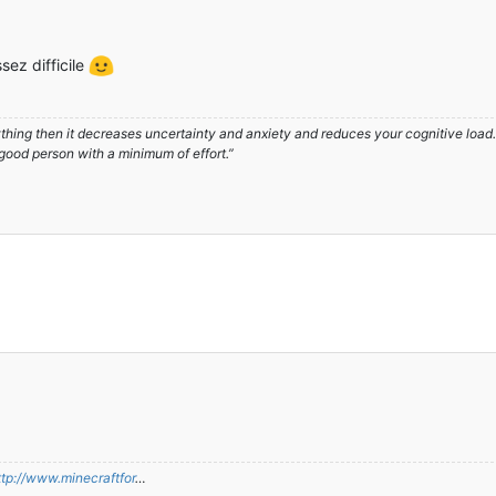
sez difficile
hing then it decreases uncertainty and anxiety and reduces your cognitive load. A
 good person with a minimum of effort.”
ttp://www.minecraftfor
…