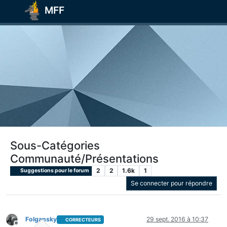
MFF
Sous-Catégories
Communauté/Présentations
2
2
1.6k
1
Suggestions pour le forum
Se connecter pour répondre
Folgansky
29 sept. 2016 à 10:37
CORRECTEURS
Hors-ligne