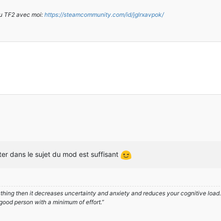
u TF2 avec moi:
https://steamcommunity.com/id/jglrxavpok/
ter dans le sujet du mod est suffisant
hing then it decreases uncertainty and anxiety and reduces your cognitive load. A
 good person with a minimum of effort.”