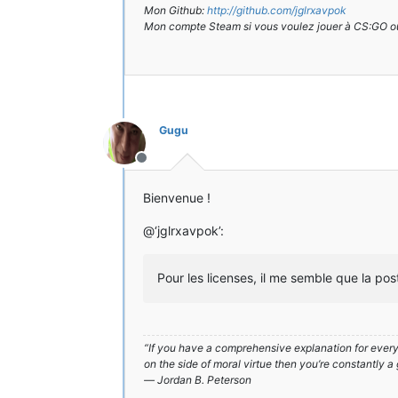
Mon Github:
http://github.com/jglrxavpok
Mon compte Steam si vous voulez jouer à CS:GO o
Gugu
Hors-ligne
Bienvenue !
@‘jglrxavpok’:
Pour les licenses, il me semble que la pos
“If you have a comprehensive explanation for everyt
on the side of moral virtue then you’re constantly a
― Jordan B. Peterson