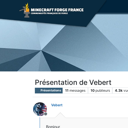
Présentation de Vebert
11
messages
10
publieurs
4.3k
vu
Présentations
Vebert
Hors-ligne
Bonjour,