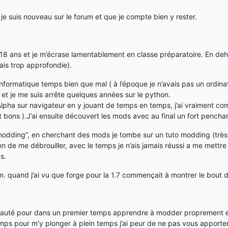
 je suis nouveau sur le forum et que je compte bien y rester.
’ai 18 ans et je m’écrase lamentablement en classe préparatoire. En 
ais trop approfondie).
informatique temps bien que mal ( à l’époque je n’avais pas un ordinat
et je me suis arrête quelques années sur le python.
 Alpha sur navigateur en y jouant de temps en temps, j’ai vraiment com
ont bons ).J’ai ensuite découvert les mods avec au final un fort penc
odding”, en cherchant des mods je tombe sur un tuto modding (très 
n de me débrouiller, avec le temps je n’ais jamais réussi a me mettre
s.
um. quand j’ai vu que forge pour la 1.7 commençait à montrer le bout 
nauté pour dans un premier temps apprendre à modder proprement e
emps pour m’y plonger à plein temps j’ai peur de ne pas vous apport