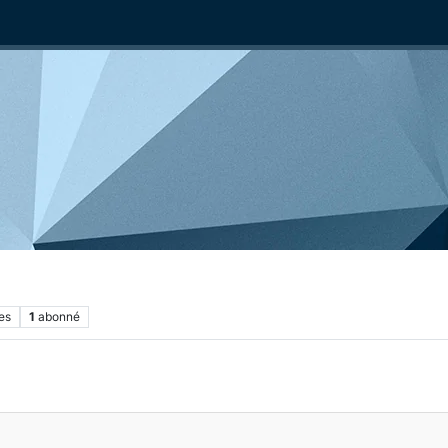
es
1
abonné