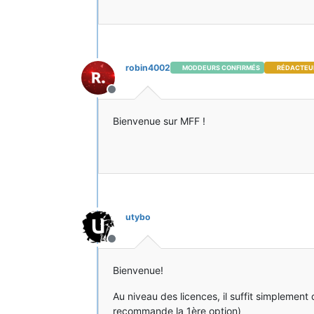
robin4002
MODDEURS CONFIRMÉS
RÉDACTEU
Hors-ligne
Bienvenue sur MFF !
utybo
Hors-ligne
Bienvenue!
Au niveau des licences, il suffit simplement de
recommande la 1ère option)