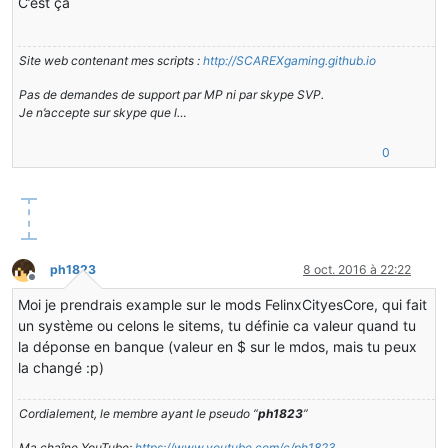
C’est ça
Site web contenant mes scripts :
http://SCAREXgaming.github.io
Pas de demandes de support par MP ni par skype SVP.
Je n’accepte sur skype que l…
0
ph1823
8 oct. 2016 à 22:22
Hors-ligne
Moi je prendrais example sur le mods FelinxCityesCore, qui fait
un système ou celons le sitems, tu définie ca valeur quand tu
la déponse en banque (valeur en $ sur le mdos, mais tu peux
la changé :p)
Cordialement, le membre ayant le pseudo “
ph1823
”
Ma chaîne YouTube:
https://www.youtube.com/c/ph1823