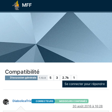
MFF
Compatibilité
5
3
2.7k
1
Discussion générale
1.10.X
Se connecter pour répondre
DiabolicaTrix
CORRECTEURS
MODDEURS CONFIRMÉS
Hors-ligne
30 août 2016 à 16:28