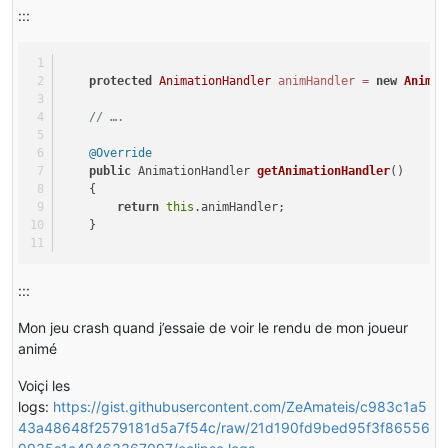
:::
protected
AnimationHandler
animHandler
=
new
Animat
// ….
@Override
public
 AnimationHandler 
getAnimationHandler
()
    {
return
this
.animHandler;
    }
:::
Mon jeu crash quand j’essaie de voir le rendu de mon joueur
animé
Voiçi les
logs:
https://gist.githubusercontent.com/ZeAmateis/c983c1a5
43a48648f2579181d5a7f54c/raw/21d190fd9bed95f3f86556