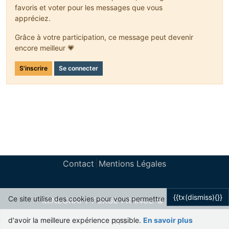
favoris et voter pour les messages que vous
appréciez.
Grâce à votre participation, ce message peut devenir
encore meilleur 💗
S'inscrire
Se connecter
Contact
Mentions Légales
{{tx(dismiss){}}
Ce site utilise des cookies pour vous permettre
MINECRAFT FORGE FRANCE © 2024
Powered by
NodeBB
d'avoir la meilleure expérience possible.
En savoir plus
1 / 1