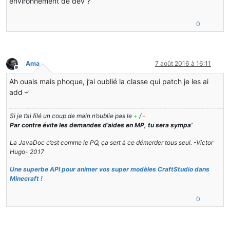
environnement de dev ?
"<init>"
, 
"(Llib/craftstudio/common
            mv.visitFieldInsn(Opcodes.PUTFIELD, 
"net/mi
0
"Llib/craftstudio/common/animation/
            mv.visitVarInsn(Opcodes.ALOAD, 
0
);
            mv.visitFieldInsn(Opcodes.GETFIELD, 
"net/mi
"Llib/craftstudio/common/animation/
            mv.visitInsn(Opcodes.ARETURN);
Ama
7 août 2016 à 16:11
Hors-ligne
            mv.visitEnd();
Ah ouais mais phoque, j’ai oublié la classe qui patch je les ai
        } 
catch
 (Exception e)
        {
add –’
            e.printStackTrace();
        }
Si je t’ai filé un coup de main n’oublie pas le
+
/
-
Par contre évite les demandes d’aides en MP, tu sera sympa’
return
 cw.toByteArray();
    }
La JavaDoc c’est comme le PQ, ça sert à ce démerder tous seul. -Victor
}
Hugo- 2017
Une superbe API pour animer vos super modèles CraftStudio dans
Minecraft !
0