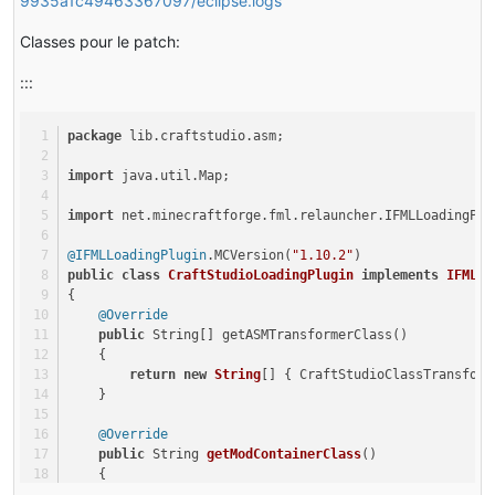
9935a1c49463367097/eclipse.logs
Classes pour le patch:
:::
package
 lib.craftstudio.asm;
import
 java.util.Map;
import
 net.minecraftforge.fml.relauncher.IFMLLoadingPlu
@IFMLLoadingPlugin
.MCVersion(
"1.10.2"
)
public
class
CraftStudioLoadingPlugin
implements
IFMLLo
{
@Override
public
 String[] getASMTransformerClass()
    {
return
new
String
[] { CraftStudioClassTransform
    }
@Override
public
 String 
getModContainerClass
()
    {
return
null
;