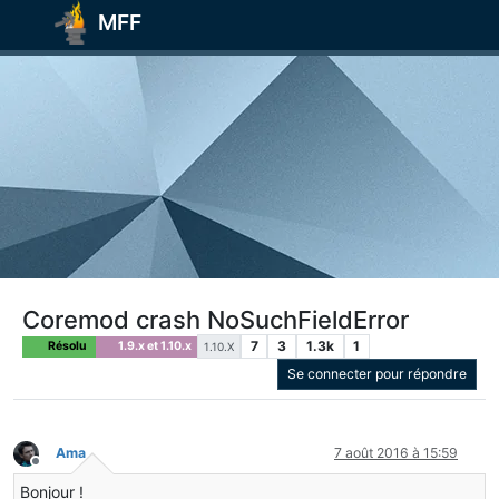
MFF
Coremod crash NoSuchFieldError
7
3
1.3k
1
Résolu
1.9.x et 1.10.x
1.10.X
Se connecter pour répondre
Ama
7 août 2016 à 15:59
Hors-ligne
Bonjour !