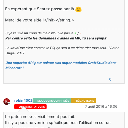
        }
En espérant que Scarex passe par là
return
 basicClass;
    }
Merci de votre aide !</init></string,>
private
byte
[] patchEntityPlayer(String name, 
byte
[
    {
Si je t’ai filé un coup de main n’oublie pas le
+
/
-
ClassNode
cnode
=
new
ClassNode
();
Par contre évite les demandes d’aides en MP, tu sera sympa’
ClassReader
cr
=
new
ClassReader
(basicClass);
        cr.accept(cnode, ClassReader.EXPAND_FRAMES);
La JavaDoc c’est comme le PQ, ça sert à ce démerder tous seul. -Victor
Hugo- 2017
        cnode.interfaces.add(
"lib/craftstudio/common/IE
Une superbe API pour animer vos super modèles CraftStudio dans
ClassWriter
cw
=
new
ClassWriter
(ClassWriter.CO
Minecraft !
        cnode.accept(cw);
0
try
        {
MethodVisitor
mv
=
 cw.visitMethod(Opcodes.A
"()Llib/craftstudio/common/animatio
robin4002
MODDEURS CONFIRMÉS
RÉDACTEURS
            mv.visitCode();
Hors-ligne
7 août 2016 à 16:06
            mv.visitVarInsn(Opcodes.ALOAD, 
0
);
ADMINISTRATEURS
            mv.visitTypeInsn(Opcodes.NEW, 
"fr/zeamateis
Le patch ne s’est visiblement pas fait.
            mv.visitInsn(Opcodes.DUP);
            mv.visitVarInsn(Opcodes.ALOAD, 
0
);
Il n’y a pas une version spécifique pour l’utilisation sur un
            mv.visitMethodInsn(Opcodes.INVOKESPECIAL, 
"