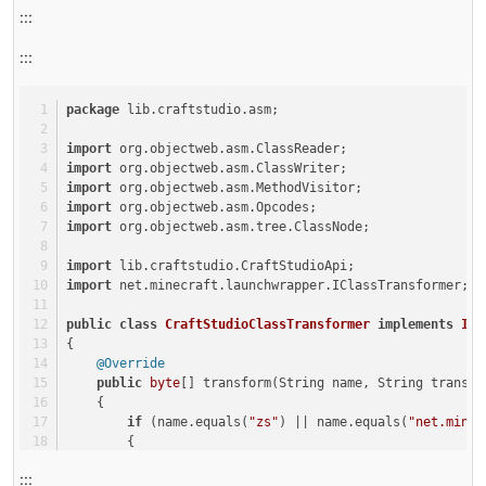
:::
    }
:::
@Override
public
 String 
getSetupClass
()
    {
package
 lib.craftstudio.asm;
return
null
;
    }
import
 org.objectweb.asm.ClassReader;
import
 org.objectweb.asm.ClassWriter;
@Override
import
 org.objectweb.asm.MethodVisitor;
public
 String 
getAccessTransformerClass
()
import
 org.objectweb.asm.Opcodes;
    {
import
 org.objectweb.asm.tree.ClassNode;
return
null
;
    }
import
 lib.craftstudio.CraftStudioApi;
import
 net.minecraft.launchwrapper.IClassTransformer;
@Override
public
void
injectData
(Map <string, object=
""
>data)
public
class
CraftStudioClassTransformer
implements
ICl
    {}
{
}
@Override
public
byte
[] transform(String name, String transfo
    {
if
 (name.equals(
"zs"
) || name.equals(
"net.minec
        {
            CraftStudioApi.LOGGER.info(
"About to patch 
:::
return
 patchEntityPlayer(name, basicClass, 