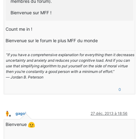
membres du forum).
Bienvenue sur MFF !
Count me in !
Bienvenue sur le forum le plus MFF du monde
“If you have a comprehensive explanation for everything then it decreases
uncertainty and anxiety and reduces your cognitive load. And if you can
use that simplifying algorithm to put yourself on the side of moral virtue
then you’re constantly a good person with a minimum of effort.”
― Jordan B. Peterson
0
gagoi
27 déc. 2013 à 18:56
Hors-ligne
Bienvenue