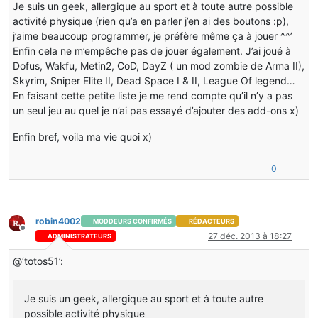
Je suis un geek, allergique au sport et à toute autre possible
activité physique (rien qu’a en parler j’en ai des boutons :p),
j’aime beaucoup programmer, je préfère même ça à jouer ^^’
Enfin cela ne m’empêche pas de jouer également. J’ai joué à
Dofus, Wakfu, Metin2, CoD, DayZ ( un mod zombie de Arma II),
Skyrim, Sniper Elite II, Dead Space I & II, League Of legend…
En faisant cette petite liste je me rend compte qu’il n’y a pas
un seul jeu au quel je n’ai pas essayé d’ajouter des add-ons x)
Enfin bref, voila ma vie quoi x)
0
robin4002
MODDEURS CONFIRMÉS
RÉDACTEURS
Hors-ligne
27 déc. 2013 à 18:27
ADMINISTRATEURS
@‘totos51’:
Je suis un geek, allergique au sport et à toute autre
possible activité physique