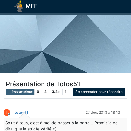
MFF
Présentation de Totos51
9
8
3.8k
1
Se connecter pour répondre
Présentations
T
totos51
27 déc. 2013 à 18:13
Hors-ligne
Salut à tous, c’est à moi de passer à la barre… Promis je ne
dirai que la stricte vérité x)