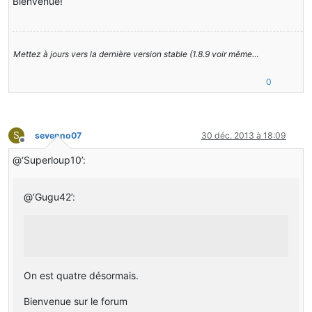
Bienvenue!
Mettez à jours vers la dernière version stable (1.8.9 voir même…
0
S
sevenno07
30 déc. 2013 à 18:09
Hors-ligne
@‘Superloup10’:
@‘Gugu42’:
On est quatre désormais.
Bienvenue sur le forum