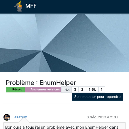
MFF
Problème : EnumHelper
3
2
1.6k
1
Résolu
Anciennes versions
1.6.4
Se connecter pour répondre
azatom
8 déc. 2013 à 21:17
Hors-ligne
Bonjours a tous j’ai un problème avec mon EnumHelper dans