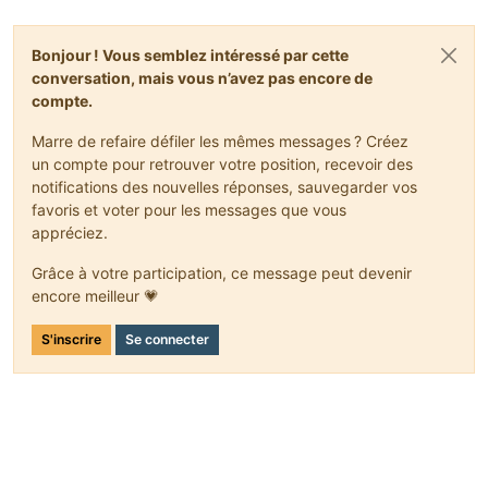
GameRegistry.registerItem(MCU, 
"C1"
);
Bonjour ! Vous semblez intéressé par cette
LanguageRegistry.addName(MCU, 
"lingot de cuivre"
);
conversation, mais vous n’avez pas encore de
compte.
BC = 
new
BC
(
610
).setTextureName(
"rm:BC"
);
Marre de refaire défiler les mêmes messages ? Créez
GameRegistry.registerBlock(BC, 
"Bertrand"
);
un compte pour retrouver votre position, recevoir des
notifications des nouvelles réponses, sauvegarder vos
LanguageRegistry.addName(BC, 
"Block de Cuivre"
);
favoris et voter pour les messages que vous
appréciez.
CC = 
new
AC
(
611
, cuivre, 
0
, 
0
).setUnlocalizedName(
"lol
PC = 
new
AC
(
612
,cuivre, 
0
, 
1
).setUnlocalizedName(
"yolo
Grâce à votre participation, ce message peut devenir
JC = 
new
AC
(
613
,cuivre, 
0
, 
2
).setUnlocalizedName(
"yolo
SC = 
new
AC
(
614
,cuivre, 
0
, 
3
).setUnlocalizedName(
"WTC"
encore meilleur 💗
GameRegistry.registerItem(CC, 
"lol"
);
S'inscrire
Se connecter
GameRegistry.registerItem(PC, 
"megayolo"
);
GameRegistry.registerItem(JC, 
"xd"
);
GameRegistry.registerItem(SC, 
"toiquiregardelescodes"
)
LanguageRegistry.addName(CC, 
"Casque Cuivre"
);
LanguageRegistry.addName(PC, 
"Plastron Cuivre"
);
LanguageRegistry.addName(JC, 
" Cuivre"
);
LanguageRegistry.addName(SC, 
"Botte Cuivre"
);