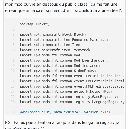
mon mod cuivre en dessous du public class , ça me fait une
erreur que je ne sais pas résoudre … si quelqu’un a une idée ?:
package
 cuivre;
import
 net.minecraft.block.Block;
import
 net.minecraft.item.EnumArmorMaterial;
import
 net.minecraft.item.Item;
import
 net.minecraft.item.ItemStack;
import
 cpw.mods.fml.common.Mod;
import
 cpw.mods.fml.common.Mod.EventHandler;
import
 cpw.mods.fml.common.Mod.Instance;
import
 cpw.mods.fml.common.SidedProxy;
import
 cpw.mods.fml.common.event.FMLInitializationEven
import
 cpw.mods.fml.common.event.FMLPostInitialization
import
 cpw.mods.fml.common.event.FMLPreInitializationE
import
 cpw.mods.fml.common.network.NetworkMod;
import
 cpw.mods.fml.common.registry.GameRegistry;
import
 cpw.mods.fml.common.registry.LanguageRegistry;
@Mod(modid="CU", name="cuivre", version="V1")
@NetworkMod(clientSideRequired=true, serverSideRequire
PS : Faites pas attention a ce qui a dans les game registry j’ai
public
class
cuivremenu
 {
mis n’importe quoi ^^