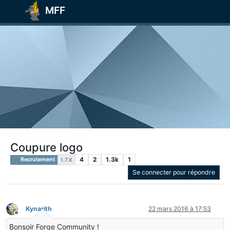
MFF
Coupure logo
4
2
1.3k
1
Recrutement
1.7.X
Se connecter pour répondre
Kynarith
22 mars 2016 à 17:53
Hors-ligne
Bonsoir Forge Community !