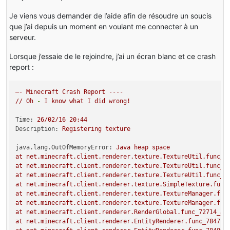
Je viens vous demander de l’aide afin de résoudre un soucis
que j’ai depuis un moment en voulant me connecter à un
serveur.
Lorsque j’essaie de le rejoindre, j’ai un écran blanc et ce crash
report :
–-
Minecraft
Crash
Report
----
//
Oh
-
I
know
what
I
did
wrong!
Time:
26
/02/16
20
:44
Description:
Registering
texture
java.lang.OutOfMemoryError:
Java
heap
space
at
net.minecraft.client.renderer.texture.TextureUtil.func_1
at
net.minecraft.client.renderer.texture.TextureUtil.func_1
at
net.minecraft.client.renderer.texture.TextureUtil.func_1
at
net.minecraft.client.renderer.texture.SimpleTexture.func
at
net.minecraft.client.renderer.texture.TextureManager.fun
at
net.minecraft.client.renderer.texture.TextureManager.fun
at
net.minecraft.client.renderer.RenderGlobal.func_72714_a(
at
net.minecraft.client.renderer.EntityRenderer.func_78471_