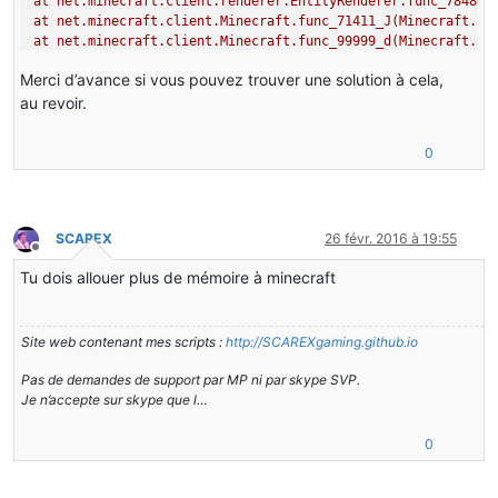
at
net.minecraft.client.renderer.EntityRenderer.func_78480_
at
net.minecraft.client.Minecraft.func_71411_J(Minecraft.ja
at
net.minecraft.client.Minecraft.func_99999_d(Minecraft.ja
at
net.minecraft.client.main.Main.main(SourceFile:148)
Merci d’avance si vous pouvez trouver une solution à cela,
at
sun.reflect.NativeMethodAccessorImpl.invoke0(Native
Meth
at
sun.reflect.NativeMethodAccessorImpl.invoke(NativeMethod
au revoir.
at
sun.reflect.DelegatingMethodAccessorImpl.invoke(Delegati
at
java.lang.reflect.Method.invoke(Method.java:483)
0
at
net.minecraft.launchwrapper.Launch.launch(Launch.java:13
at
net.minecraft.launchwrapper.Launch.main(Launch.java:28)
A
detailed
walkthrough
of
the
error,
its code path and all 
SCAREX
26 févr. 2016 à 19:55
-----------------------------------------------------------
Hors-ligne
Tu dois allouer plus de mémoire à minecraft
--
Head
--
Stacktrace:
at
net.minecraft.client.renderer.texture.TextureUtil.func_1
at
net.minecraft.client.renderer.texture.TextureUtil.func_1
Site web contenant mes scripts :
http://SCAREXgaming.github.io
at
net.minecraft.client.renderer.texture.TextureUtil.func_1
Pas de demandes de support par MP ni par skype SVP.
at
net.minecraft.client.renderer.texture.SimpleTexture.func
Je n’accepte sur skype que l…
--
Resource
location
being
registered
--
Details:
0
Resource location:
minecraft:textures/environment/sun.png
Texture object class:
net.minecraft.client.renderer.texture