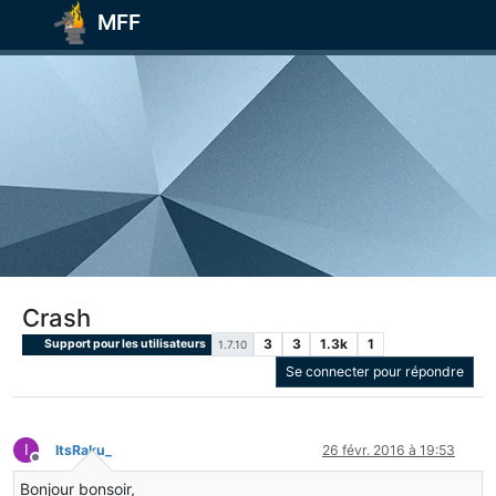
MFF
Crash
3
3
1.3k
1
Support pour les utilisateurs
1.7.10
Se connecter pour répondre
I
ItsRaku_
26 févr. 2016 à 19:53
Hors-ligne
Bonjour bonsoir,