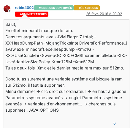
Stacktrace:
at
net.minecraft.client.renderer.texture.TextureManager.fun
robin4002
MODDEURS CONFIRMÉS
RÉDACTEURS
at
net.minecraft.client.renderer.texture.TextureManager.fun
Hors-ligne
26 févr. 2016 à 20:02
ADMINISTRATEURS
at
net.minecraft.client.renderer.RenderGlobal.func_72714_a(
at
net.minecraft.client.renderer.EntityRenderer.func_78471_
Salut,
En effet minecraft manque de ram.
--
Affected
level
--
Dans tes arguments java : JVM Flags: 7 total; -
Details:
XX:HeapDumpPath=MojangTricksIntelDriversForPerformance_j
Level name:
MpServer
avaw.exe_minecraft.exe.heapdump -Xmx1G -
All players:
1
total;
 [
EntityClientPlayerMP
[
'ItsRaku_'
/1671
Chunk stats: MultiplayerChunkCache:
50
,
50
XX:+UseConcMarkSweepGC -XX:+CMSIncrementalMode -XX:-
Level seed:
0
UseAdaptiveSizePolicy -Xmn128M -Xmx512M
Level generator:
ID
01
-
flat,
ver
0
\.
Features enabled:
fa
Tu as deux fois -Xmx et le dernier met la ram max sur 512mo.
Level generator options:
Level spawn location: World:
(431,75,1124),
Chunk:
(at
15
,4
Donc tu as surement une variable système qui bloque la ram
Level time:
196344732
game
time,
197415034
day
time
sur 512mo, il faut la supprimer.
Level dimension:
0
Menu démarrer -> clic droit sur ordinateur -> en haut à gauche
Level storage version:
0x00000
-
Unknown?
Level weather: Rain time:
0
(now:
false
),
thunder time:
0
(
Paramètres système avancés -> onglet Paramètres système
Level game mode: Game mode:
survival
(ID
0
).
Hardcore: fals
avancés -> variables d’environnement… -> cherches puis
Forced entities:
14
total;
 [
EntityClientPlayerMP
[
'ItsRaku_'
supprimes _JAVA_OPTIONS
Retry entities:
0
total;
Server brand:
cauldron,craftbukkit,mcpc,fml,forge
0
Server type:
Non-integrated
multiplayer
server
Stacktrace: